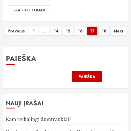
SKAITYTI TOLIAU
Įrašų
Previous
1
…
14
15
16
17
18
Next
puslapiavimas
PAIEŠKA
PAIEŠKA
NAUJI ĮRAŠAI
Kam reikalingi dūmtraukiai?