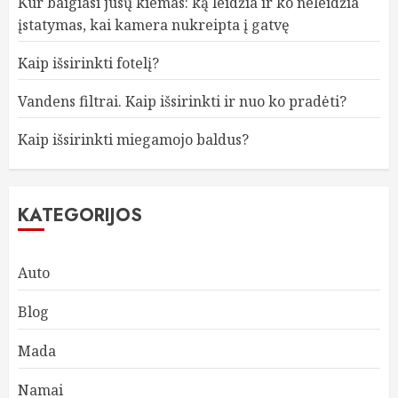
Kur baigiasi jūsų kiemas: ką leidžia ir ko neleidžia
įstatymas, kai kamera nukreipta į gatvę
Kaip išsirinkti fotelį?
Vandens filtrai. Kaip išsirinkti ir nuo ko pradėti?
Kaip išsirinkti miegamojo baldus?
KATEGORIJOS
Auto
Blog
Mada
Namai