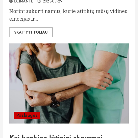
DEIMANTE
2023-08-29
Norint sukurti namus, kurie atitiktų mūsų vidines
emocijas ir...
SKAITYTI TOLIAU
Paslaugos
Kai kankina lėtiniai skausmai –