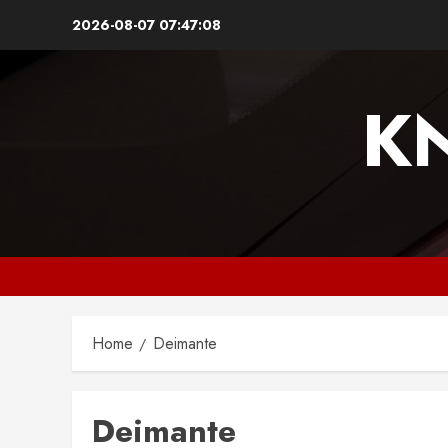
Skip
2026-08-07
07:47:08
to
content
K
Home
Deimante
Deimante