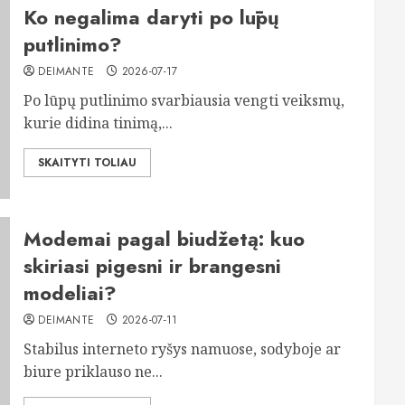
Ko negalima daryti po lūpų
putlinimo?
DEIMANTE
2026-07-17
Po lūpų putlinimo svarbiausia vengti veiksmų,
kurie didina tinimą,...
SKAITYTI TOLIAU
Modemai pagal biudžetą: kuo
skiriasi pigesni ir brangesni
modeliai?
DEIMANTE
2026-07-11
Stabilus interneto ryšys namuose, sodyboje ar
biure priklauso ne...