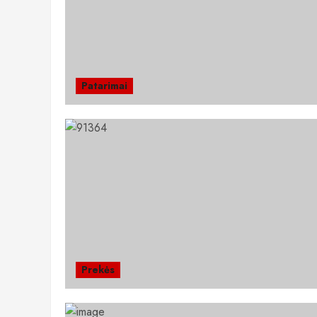
Patarimai
Prekės