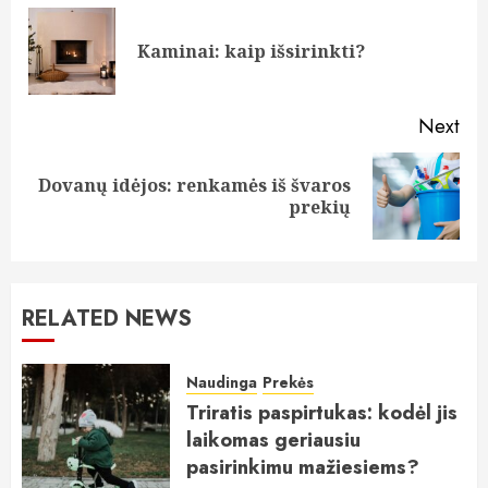
Reading
Pre
Kaminai: kaip išsirinkti?
pos
Next
Dovanų idėjos: renkamės iš švaros
Next
prekių
post:
RELATED NEWS
Naudinga
Prekės
Triratis paspirtukas: kodėl jis
laikomas geriausiu
pasirinkimu mažiesiems?