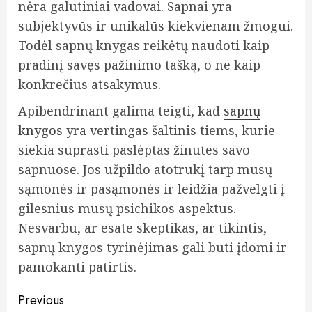
nėra galutiniai vadovai. Sapnai yra
subjektyvūs ir unikalūs kiekvienam žmogui.
Todėl sapnų knygas reikėtų naudoti kaip
pradinį savęs pažinimo tašką, o ne kaip
konkrečius atsakymus.
Apibendrinant galima teigti, kad
sapnų
knygos
yra vertingas šaltinis tiems, kurie
siekia suprasti paslėptas žinutes savo
sapnuose. Jos užpildo atotrūkį tarp mūsų
sąmonės ir pasąmonės ir leidžia pažvelgti į
gilesnius mūsų psichikos aspektus.
Nesvarbu, ar esate skeptikas, ar tikintis,
sapnų knygos tyrinėjimas gali būti įdomi ir
pamokanti patirtis.
Continue
Previous