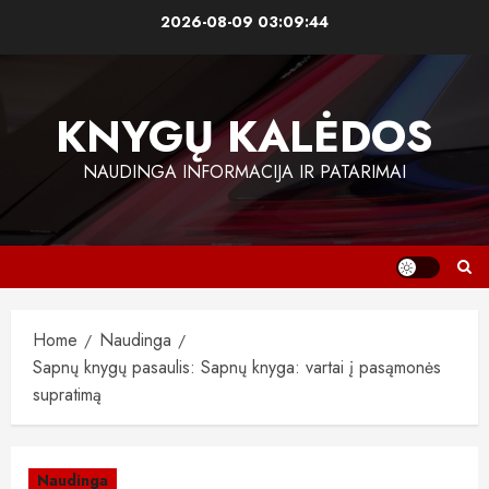
Skip
2026-08-09
03:09:44
to
content
KNYGŲ KALĖDOS
NAUDINGA INFORMACIJA IR PATARIMAI
Home
Naudinga
Sapnų knygų pasaulis: Sapnų knyga: vartai į pasąmonės
supratimą
Naudinga