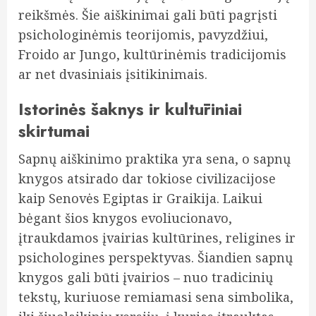
reikšmės. Šie aiškinimai gali būti pagrįsti
psichologinėmis teorijomis, pavyzdžiui,
Froido ar Jungo, kultūrinėmis tradicijomis
ar net dvasiniais įsitikinimais.
Istorinės šaknys ir kultūriniai
skirtumai
Sapnų aiškinimo praktika yra sena, o sapnų
knygos atsirado dar tokiose civilizacijose
kaip Senovės Egiptas ir Graikija. Laikui
bėgant šios knygos evoliucionavo,
įtraukdamos įvairias kultūrines, religines ir
psichologines perspektyvas. Šiandien sapnų
knygos gali būti įvairios – nuo tradicinių
tekstų, kuriuose remiamasi sena simbolika,