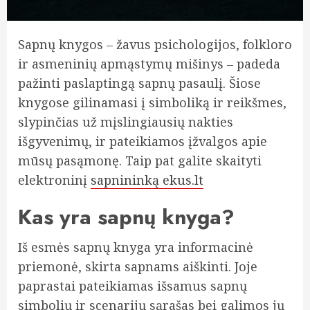
Sapnų knygos – žavus psichologijos, folkloro
ir asmeninių apmąstymų mišinys – padeda
pažinti paslaptingą sapnų pasaulį. Šiose
knygose gilinamasi į simboliką ir reikšmes,
slypinčias už mįslingiausių nakties
išgyvenimų, ir pateikiamos įžvalgos apie
mūsų pasąmonę. Taip pat galite skaityti
elektroninį
sapnininką ekus.lt
Kas yra sapnų knyga?
Iš esmės sapnų knyga yra informacinė
priemonė, skirta sapnams aiškinti. Joje
paprastai pateikiamas išsamus sapnų
simbolių ir scenarijų sąrašas bei galimos jų