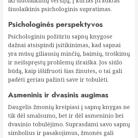
iki šiuolaikinių versijų, į kurias įtrauktas
šiuolaikinis psichologinis supratimas.
Psichologinės perspektyvos
Psichologiniu požiūriu sapnų knygose
dažnai atsispindi įsitikinimas, kad sapnai
yra mūsų giliausių minčių, baimių, troškimų
ir neišspręstų problemų išraiška. Jos siūlo
būdą, kaip iššifruoti šias žinutes, o tai gali
padėti geriau pažinti save ir tobulėti.
Asmeninis ir dvasinis augimas
Daugelis žmonių kreipiasi į sapnų knygas ne
tik dėl smalsumo, bet ir dėl asmeninio bei
dvasinio tobulėjimo. Suprasdami savo sapnų
simbolius ir pasakojimus, žmonės gali