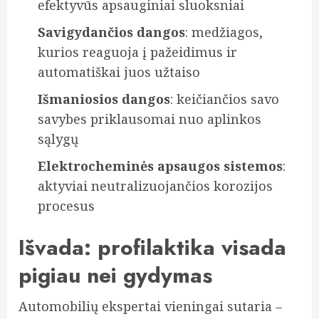
efektyvūs apsauginiai sluoksniai
Savigydančios dangos
: medžiagos,
kurios reaguoja į pažeidimus ir
automatiškai juos užtaiso
Išmaniosios dangos
: keičiančios savo
savybes priklausomai nuo aplinkos
sąlygų
Elektrocheminės apsaugos sistemos
:
aktyviai neutralizuojančios korozijos
procesus
Išvada: profilaktika visada
pigiau nei gydymas
Automobilių ekspertai vieningai sutaria –