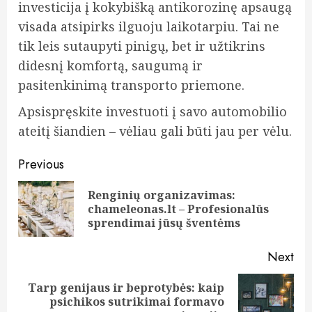
investicija į kokybišką antikorozinę apsaugą
visada atsipirks ilguoju laikotarpiu. Tai ne
tik leis sutaupyti pinigų, bet ir užtikrins
didesnį komfortą, saugumą ir
pasitenkinimą transporto priemone.
Apsispręskite investuoti į savo automobilio
ateitį šiandien – vėliau gali būti jau per vėlu.
Continue
Previous
Reading
Renginių organizavimas:
Pre
chameleonas.lt – Profesionalūs
pos
sprendimai jūsų šventėms
Next
Tarp genijaus ir beprotybės: kaip
Next
psichikos sutrikimai formavo