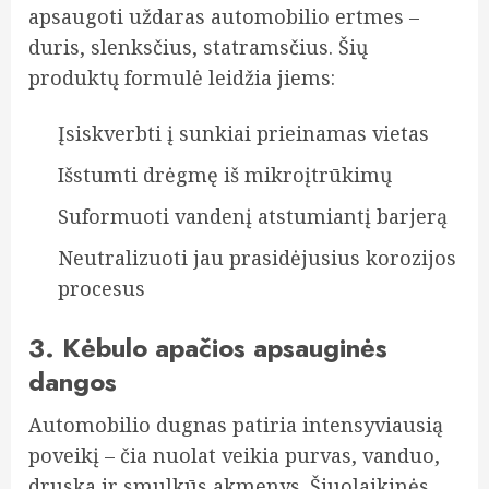
apsaugoti uždaras automobilio ertmes –
duris, slenksčius, statramsčius. Šių
produktų formulė leidžia jiems:
Įsiskverbti į sunkiai prieinamas vietas
Išstumti drėgmę iš mikroįtrūkimų
Suformuoti vandenį atstumiantį barjerą
Neutralizuoti jau prasidėjusius korozijos
procesus
3. Kėbulo apačios apsauginės
dangos
Automobilio dugnas patiria intensyviausią
poveikį – čia nuolat veikia purvas, vanduo,
druska ir smulkūs akmenys. Šiuolaikinės