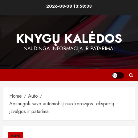
Skip
2026-08-08
13:58:34
to
content
KNYGŲ KALĖDOS
NAUDINGA INFORMACIJA IR PATARIMAI
Home
Auto
Apsaugok savo automobilį nuo korozijos: ekspertų
įžvalgos ir patarimai
Auto