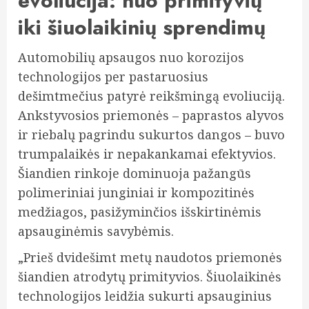
evoliucija: nuo primityvių
iki šiuolaikinių sprendimų
Automobilių apsaugos nuo korozijos
technologijos per pastaruosius
dešimtmečius patyrė reikšmingą evoliuciją.
Ankstyvosios priemonės – paprastos alyvos
ir riebalų pagrindu sukurtos dangos – buvo
trumpalaikės ir nepakankamai efektyvios.
Šiandien rinkoje dominuoja pažangūs
polimeriniai junginiai ir kompozitinės
medžiagos, pasižyminčios išskirtinėmis
apsauginėmis savybėmis.
„Prieš dvidešimt metų naudotos priemonės
šiandien atrodytų primityvios. Šiuolaikinės
technologijos leidžia sukurti apsauginius