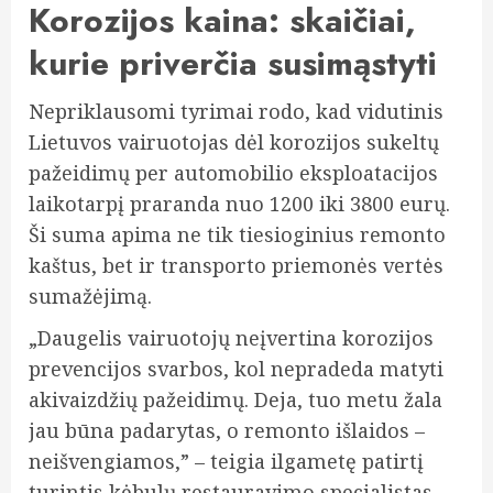
Korozijos kaina: skaičiai,
kurie priverčia susimąstyti
Nepriklausomi tyrimai rodo, kad vidutinis
Lietuvos vairuotojas dėl korozijos sukeltų
pažeidimų per automobilio eksploatacijos
laikotarpį praranda nuo 1200 iki 3800 eurų.
Ši suma apima ne tik tiesioginius remonto
kaštus, bet ir transporto priemonės vertės
sumažėjimą.
„Daugelis vairuotojų neįvertina korozijos
prevencijos svarbos, kol nepradeda matyti
akivaizdžių pažeidimų. Deja, tuo metu žala
jau būna padarytas, o remonto išlaidos –
neišvengiamos,” – teigia ilgametę patirtį
turintis kėbulų restauravimo specialistas