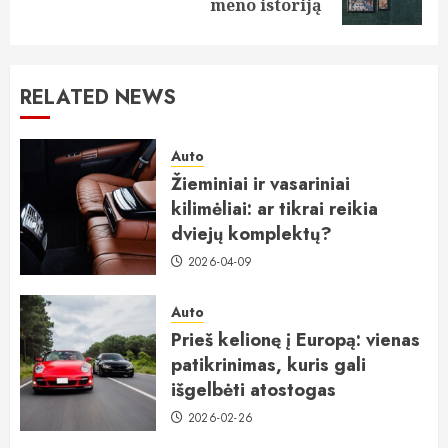
post:
meno istoriją
RELATED NEWS
Auto
Žieminiai ir vasariniai
kilimėliai: ar tikrai reikia
dviejų komplektų?
2026-04-09
Auto
Prieš kelionę į Europą: vienas
patikrinimas, kuris gali
išgelbėti atostogas
2026-02-26