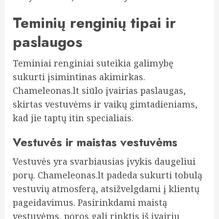
Teminių renginių tipai ir
paslaugos
Teminiai renginiai suteikia galimybę
sukurti įsimintinas akimirkas.
Chameleonas.lt siūlo įvairias paslaugas,
skirtas vestuvėms ir vaikų gimtadieniams,
kad jie taptų itin specialiais.
Vestuvės ir maistas vestuvėms
Vestuvės yra svarbiausias įvykis daugeliui
porų. Chameleonas.lt padeda sukurti tobulą
vestuvių atmosferą, atsižvelgdami į klientų
pageidavimus. Pasirinkdami maistą
vestuvėms, poros gali rinktis iš įvairių