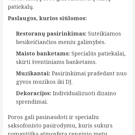
patiekalų.
Paslaugos, kurios siūlomos:
Restoranų pasirinkimas:
Suteikiamos
besikeičiančios meniu galimybės.
Maisto banketams:
Specialūs patiekalai,
skirti šventiniams banketams.
Muzikantai:
Pasirinkimai pradedant nuo
gyvos muzikos iki DJ.
Dekoracijos:
Individualizuoti dizaino
sprendimai.
Poros gali pasinaudoti ir specialiu
saksofonisto pasirodymu, kuris sukurs
romantišką atmosferą renginio metu.