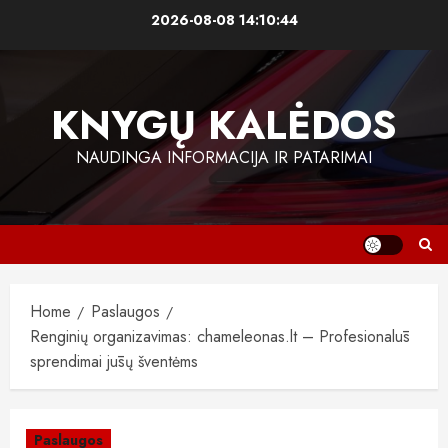
Skip
2026-08-08
14:10:45
to
content
KNYGŲ KALĖDOS
NAUDINGA INFORMACIJA IR PATARIMAI
Home
Paslaugos
Renginių organizavimas: chameleonas.lt – Profesionalūs
sprendimai jūsų šventėms
Paslaugos