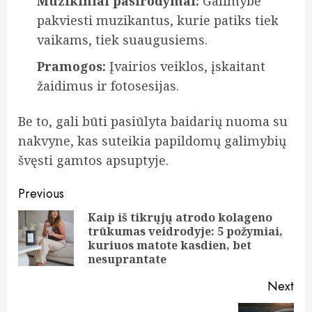
Muzikiniai pasirodymai:
Galimybė
pakviesti muzikantus, kurie patiks tiek
vaikams, tiek suaugusiems.
Pramogos:
Įvairios veiklos, įskaitant
žaidimus ir fotosesijas.
Be to, gali būti pasiūlyta baidarių nuoma su
nakvyne, kas suteikia papildomų galimybių
švęsti gamtos apsuptyje.
Continue
Previous
Reading
Kaip iš tikrųjų atrodo kolageno
trūkumas veidrodyje: 5 požymiai,
Pre
kuriuos matote kasdien, bet
pos
nesuprantate
Next