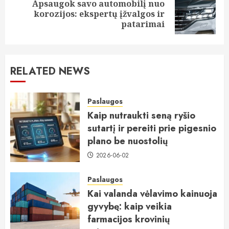
Apsaugok savo automobilį nuo
Next
korozijos: ekspertų įžvalgos ir
post:
patarimai
RELATED NEWS
Paslaugos
Kaip nutraukti seną ryšio
sutartį ir pereiti prie pigesnio
plano be nuostolių
2026-06-02
Paslaugos
Kai valanda vėlavimo kainuoja
gyvybę: kaip veikia
farmacijos krovinių