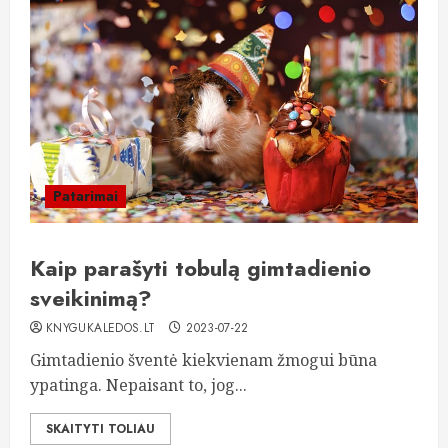
Patarimai
Kaip parašyti tobulą gimtadienio
sveikinimą?
KNYGUKALEDOS.LT
2023-07-22
Gimtadienio šventė kiekvienam žmogui būna
ypatinga. Nepaisant to, jog...
SKAITYTI TOLIAU