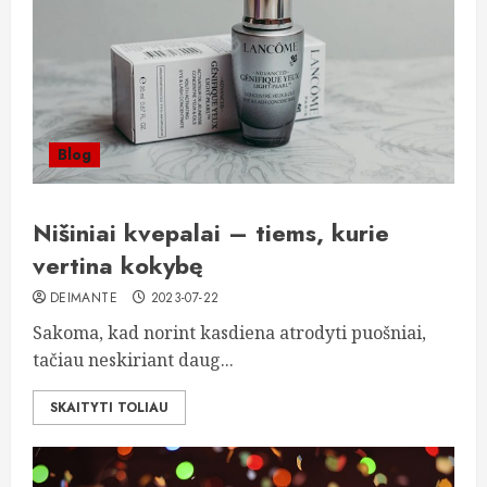
Blog
Nišiniai kvepalai – tiems, kurie
vertina kokybę
DEIMANTE
2023-07-22
Sakoma, kad norint kasdiena atrodyti puošniai,
tačiau neskiriant daug...
SKAITYTI TOLIAU