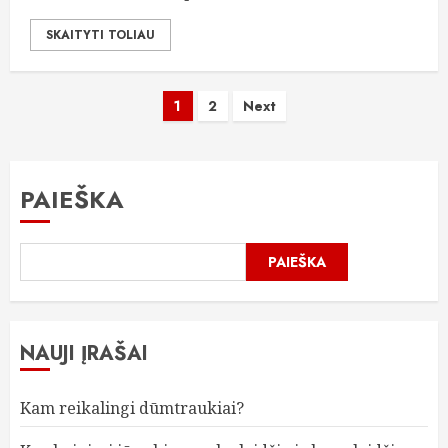
SKAITYTI TOLIAU
Įrašų
1
2
Next
puslapiavimas
PAIEŠKA
PAIEŠKA
NAUJI ĮRAŠAI
Kam reikalingi dūmtraukiai?