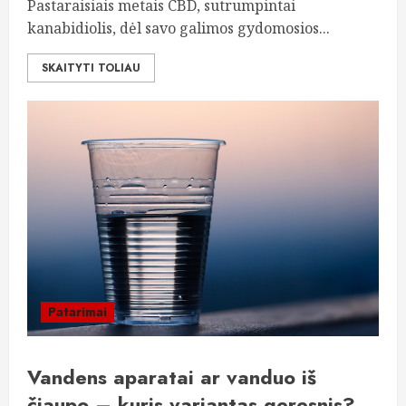
Pastaraisiais metais CBD, sutrumpintai
kanabidiolis, dėl savo galimos gydomosios...
SKAITYTI TOLIAU
Patarimai
Vandens aparatai ar vanduo iš
čiaupo – kuris variantas geresnis?