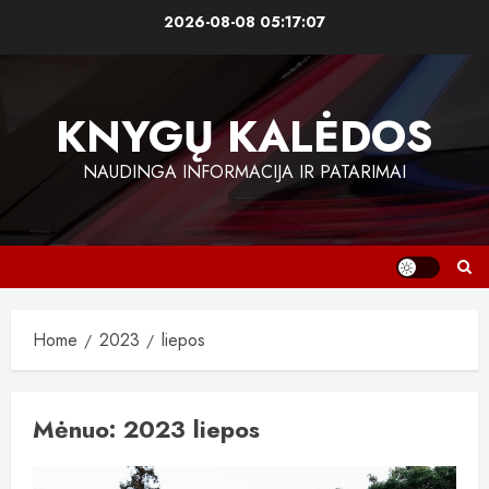
Skip
2026-08-08
05:17:08
to
content
KNYGŲ KALĖDOS
NAUDINGA INFORMACIJA IR PATARIMAI
Home
2023
liepos
Mėnuo:
2023 liepos