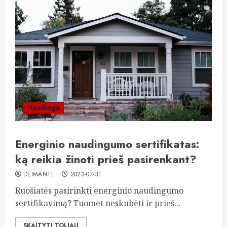
Naudinga
Energinio naudingumo sertifikatas:
ką reikia žinoti prieš pasirenkant?
DEIMANTE
2023-07-31
Ruošiatės pasirinkti energinio naudingumo
sertifikavimą? Tuomet neskubėti ir prieš...
SKAITYTI TOLIAU