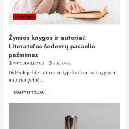
Naudinga
Žymios knygos ir autoriai:
Literatūros šedevrų pasaulio
pažinimas
KNYGUKALEDOS.LT
2023-07-23
Didžiulėje literatūros srityje kai kurios knygos ir
autoriai pelnė...
SKAITYTI TOLIAU