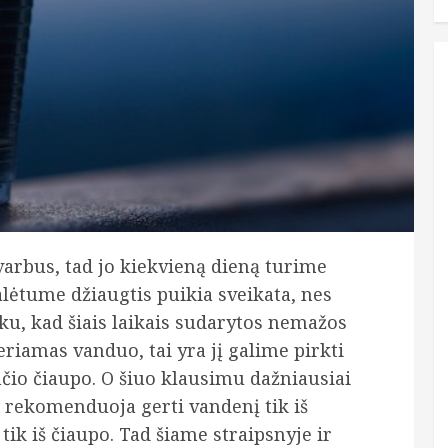
arbus, tad jo kiekvieną dieną turime
lėtume džiaugtis puikia sveikata, nes
iku, kad šiais laikais sudarytos nemažos
geriamas vanduo, tai yra jį galime pirkti
čio čiaupo. O šiuo klausimu dažniausiai
ni rekomenduoja gerti vandenį tik iš
 tik iš čiaupo. Tad šiame straipsnyje ir