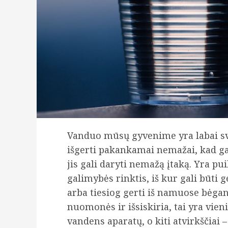
Vanduo mūsų gyvenime yra labai sv
išgerti pakankamai nemažai, kad ga
jis gali daryti nemažą įtaką. Yra pu
galimybės rinktis, iš kur gali būti 
arba tiesiog gerti iš namuose bėgan
nuomonės ir išsiskiria, tai yra vie
vandens aparatų, o kiti atvirkščiai –