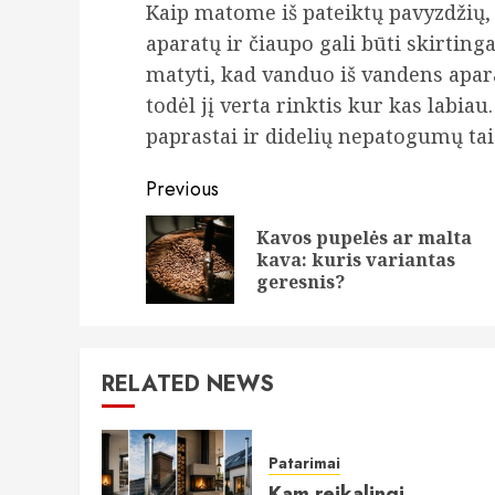
Kaip matome iš pateiktų pavyzdžių,
aparatų ir čiaupo gali būti skirting
matyti, kad vanduo iš vandens apar
todėl jį verta rinktis kur kas labiau.
paprastai ir didelių nepatogumų tai
Continue
Previous
Reading
Kavos pupelės ar malta
kava: kuris variantas
geresnis?
RELATED NEWS
Patarimai
Kam reikalingi