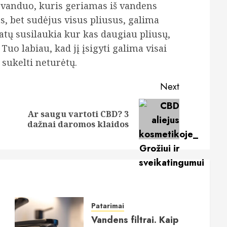
 vanduo, kuris geriamas iš vandens
as, bet sudėjus visus pliusus, galima
atų susilaukia kur kas daugiau pliusų,
 Tuo labiau, kad jį įsigyti galima visai
 sukelti neturėtų.
Next
Ar saugu vartoti CBD? 3
Previous
Next
dažnai daromos klaidos
post:
post:
Patarimai
Vandens filtrai. Kaip