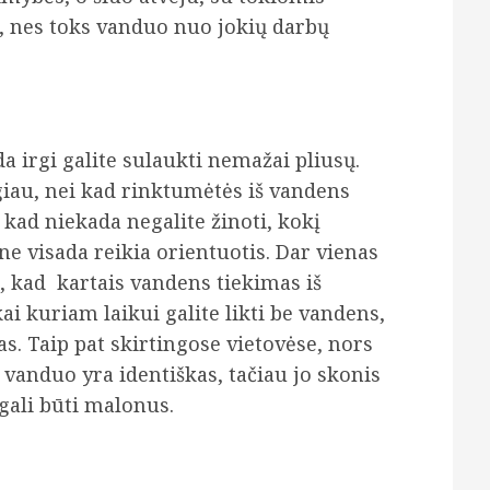
, nes toks vanduo nuo jokių darbų
a irgi galite sulaukti nemažai pliusų.
igiau, nei kad rinktumėtės iš vandens
 kad niekada negalite žinoti, kokį
 ne visada reikia orientuotis. Dar vienas
s, kad kartais vandens tiekimas iš
kai kuriam laikui galite likti be vandens,
as. Taip pat skirtingose vietovėse, nors
d vanduo yra identiškas, tačiau jo skonis
 gali būti malonus.