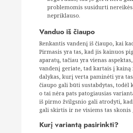
problemomis susidurti nereikės
nepriklauso.
Vanduo iš čiaupo
Renkantis vandenį iš čiaupo, kai kad
Pirmasis yra tas, kad jis kainuos p
aparatų, tačiau yra vienas aspektas,
vandenį geriate, tad kartais į kainą
dalykas, kurį verta paminėti yra ta
čiaupo gali būti sustabdytas, todėl 
o tai nėra pats patogiausias variant
iš pirmo žvilgsnio gali atrodyti, ka
gali skirtis ir ne visiems tas skonis
Kurį variantą pasirinkti?