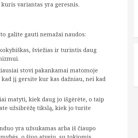
kuris variantas yra geresnis.
to galite gauti nemažai naudos:
okybiškas, šviežias ir turintis daug
nizmui.
iausiai stovi pakankamai matomoje
, kad jį gersite kur kas dažniau, nei kad
ai matyti, kiek daug jo išgėrėte, o taip
ate užsibrėžę tikslą, kiek jo turite
anduo yra užsukamas arba iš čiaupo
imybės, o šiuo atveju, su tokiomis