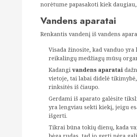
norėtume papasakoti kiek daugiau, 
Vandens aparatai
Renkantis vandenį iš vandens apara
Visada žinosite, kad vanduo yra k
reikalingų medžiagų mūsų orga
Kadangi
vandens aparatai
dažn
vietoje, tai labai didelė tikimybė
rinksitės iš čiaupo.
Gerdami iš aparato galėsite tiksli
yra lengviau sekti kiekį, jeigu es
išgerti.
Tikrai būna tokių dienų, kada v
bėga rudas, tad jo gerti nėra gal