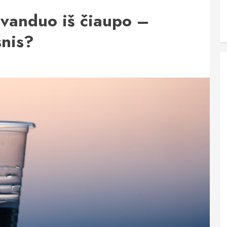
 vanduo iš čiaupo –
snis?