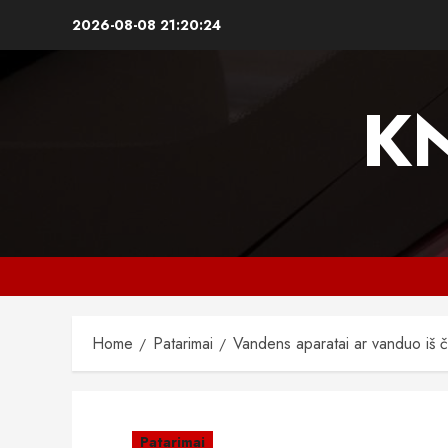
Skip
2026-08-08
21:20:24
to
content
K
Home
Patarimai
Vandens aparatai ar vanduo iš č
Patarimai