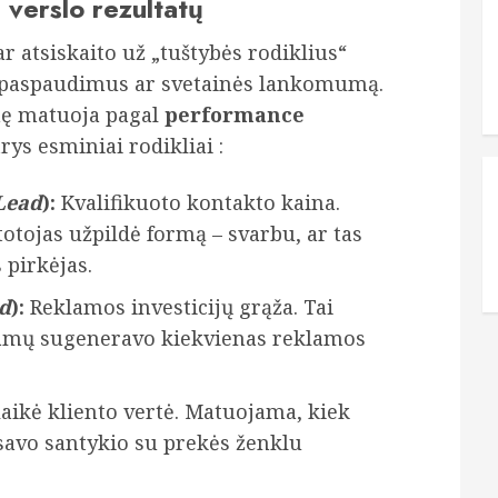
 verslo rezultatų
 atsiskaito už „tuštybės rodiklius“
 paspaudimus ar svetainės lankomumą.
mę matuoja pagal
performance
trys esminiai rodikliai :
 Lead
):
Kvalifikuoto kontakto kaina.
otojas užpildė formą – svarbu, ar tas
 pirkėjas.
d
):
Reklamos investicijų grąža. Tai
ajamų sugeneravo kiekvienas reklamos
laikė kliento vertė. Matuojama, kiek
 savo santykio su prekės ženklu