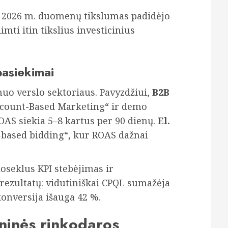
2026 m. duomenų tikslumas padidėjo
imti itin tikslius investicinius
pasiekimai
nuo verslo sektoriaus. Pavyzdžiui,
B2B
count-Based Marketing“ ir demo
ROAS siekia 5–8 kartus per 90 dienų.
El.
-based bidding“, kur ROAS dažnai
oseklus KPI stebėjimas ir
ezultatų: vidutiniškai CPQL sumažėja
konversija išauga 42 %.
ninės rinkodaros