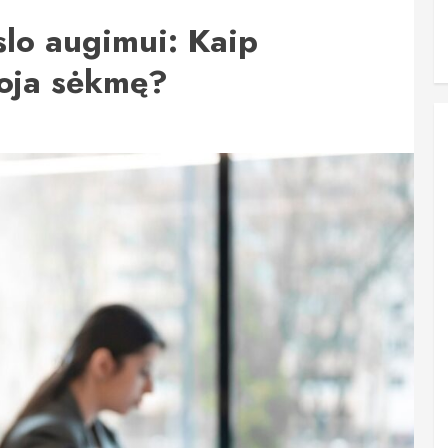
rslo augimui: Kaip
oja sėkmę?