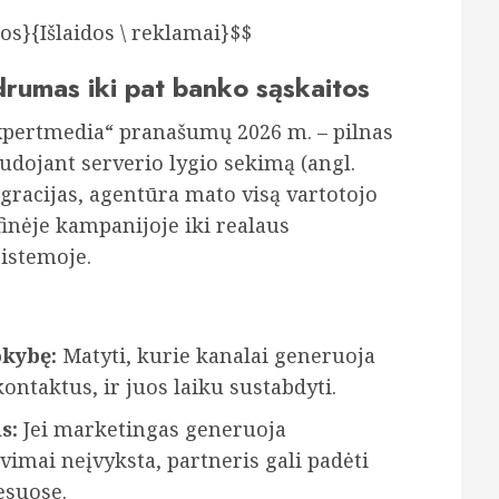
os}{Išlaidos \ reklamai}$$
rumas iki pat banko sąskaitos
xpertmedia“ pranašumų 2026 m. – pilnas
udojant serverio lygio sekimą (angl.
egracijas, agentūra mato visą vartotojo
inėje kampanijoje iki realaus
istemoje.
kybę:
Matyti, kurie kanalai generuoja
ontaktus, ir juos laiku sustabdyti.
s:
Jei marketingas generuoja
imai neįvyksta, partneris gali padėti
esuose.