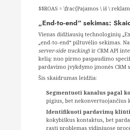
$$ROAS = \frac{Pajamos \ iš \ reklam
„End-to-end“ sekimas: Skaid
Vienas didžiausių technologinių „E
„end-to-end“ piltuvėlio sekimas. Na
server-side tracking
) ir CRM API int
kelią: nuo pirmo paspaudimo specif
pardavimo įvykdymo įmonės CRM s
Šis skaidrumas leidžia:
Segmentuoti kanalus pagal ko
pigius, bet nekonvertuojančius k
Identifikuoti pardavimų kliūti
kokybiškus kontaktus, bet pardav
rasti problemas vidiniuose proc