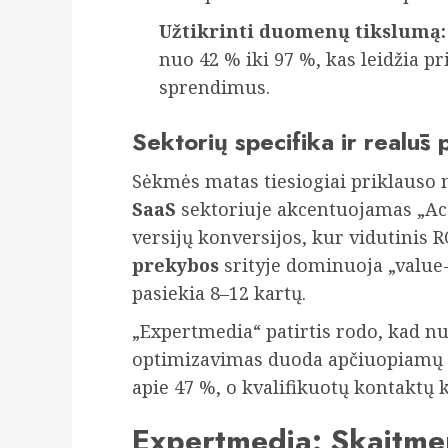
Užtikrinti duomenų tikslumą:
nuo 42 % iki 97 %, kas leidžia pri
sprendimus.
Sektorių specifika ir realūs 
Sėkmės matas tiesiogiai priklauso 
SaaS
sektoriuje akcentuojamas „Ac
versijų konversijos, kur vidutinis 
prekybos
srityje dominuoja „value
pasiekia 8–12 kartų.
„Expertmedia“ patirtis rodo, kad nu
optimizavimas duoda apčiuopiamų r
apie 47 %, o kvalifikuotų kontaktų 
Expertmedia: Skaitme