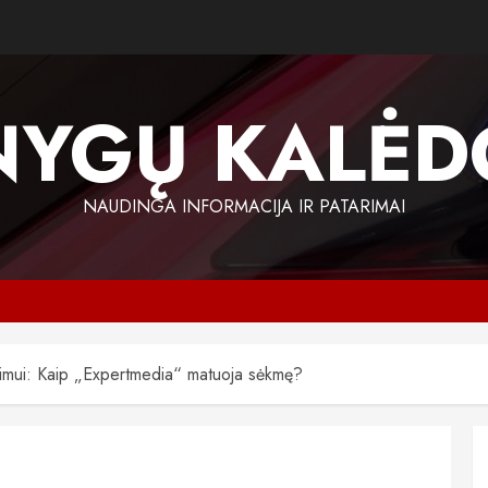
NYGŲ KALĖD
NAUDINGA INFORMACIJA IR PATARIMAI
ugimui: Kaip „Expertmedia“ matuoja sėkmę?