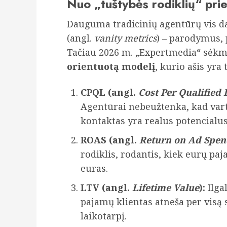
Nuo „tuštybės rodiklių“ prie
Dauguma tradicinių agentūrų vis dar
(angl.
vanity metrics
) – parodymus,
Tačiau 2026 m. „Expertmedia“ sėk
orientuotą modelį
, kurio ašis yra 
CPQL (angl.
Cost Per Qualified
Agentūrai nebeužtenka, kad vart
kontaktas yra realus potencialus
ROAS (angl.
Return on Ad Spen
rodiklis, rodantis, kiek eurų p
euras.
LTV (angl.
Lifetime Value
):
Ilga
pajamų klientas atneša per visą
laikotarpį.