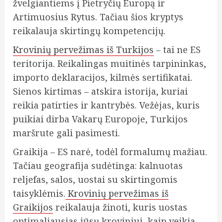
žvelgiantiems į Pietryčių Europą ir
Artimuosius Rytus. Tačiau šios kryptys
reikalauja skirtingų kompetencijų.
Krovinių pervežimas iš Turkijos
– tai ne ES
teritorija. Reikalingas muitinės tarpininkas,
importo deklaracijos, kilmės sertifikatai.
Sienos kirtimas – atskira istorija, kuriai
reikia patirties ir kantrybės. Vežėjas, kuris
puikiai dirba Vakarų Europoje, Turkijos
maršrute gali pasimesti.
Graikija – ES narė, todėl formalumų mažiau.
Tačiau geografija sudėtinga: kalnuotas
reljefas, salos, uostai su skirtingomis
taisyklėmis.
Krovinių pervežimas iš
Graikijos
reikalauja žinoti, kuris uostas
optimaliausias jūsų kroviniui, kaip veikia