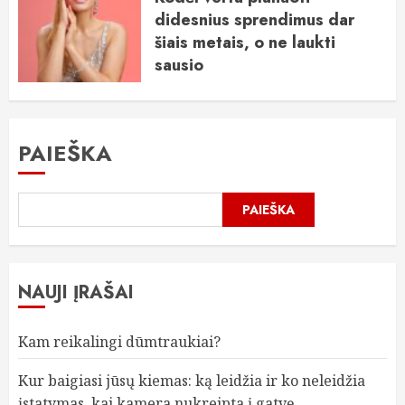
didesnius sprendimus dar
šiais metais, o ne laukti
sausio
2025-11-21
PAIEŠKA
PAIEŠKA
NAUJI ĮRAŠAI
Kam reikalingi dūmtraukiai?
Kur baigiasi jūsų kiemas: ką leidžia ir ko neleidžia
įstatymas, kai kamera nukreipta į gatvę