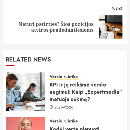
Next
Neturi patirties? Šios pozicijos
Next
atviros pradedantiesiems
post:
RELATED NEWS
Verslo rubrika
KPI ir jų reikšmė verslo
augimui: Kaip „Expertmedia“
matuoja sėkmę?
2026-02-26
Verslo rubrika
Kodėl verta planuoti