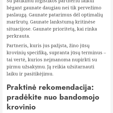
Su patikimu logistikos partneriu laikui
bėgant gaunate daugiau nei tik pervežimo
paslaugą. Gaunate patarimus dėl optimalių
maršrutų. Gaunate lankstumą kritinėse
situacijose. Gaunate prioritetą, kai rinka
perkrauta.
Partneris, kuris jus pažįsta, žino jūsų
krovinių specifiką, supranta jūsų terminus –
tai vertė, kurios neįmanoma nupirkti su
pirmu užsakymu. Ją reikia užsitarnauti
laiku ir pasitikėjimu.
Praktinė rekomendacija:
pradėkite nuo bandomojo
krovinio