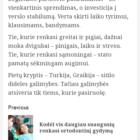
vienkartinis sprendimas, o investicija į
verslo stabilumą. Verta skirti laiko tyrimui,
klausimams, bandymams.
Tie, kurie renkasi greitai ir pigiai, dažnai
moka dvigubai – pinigais, laiku ir stresu.
Tie, kurie renkasi sąmoningai – stato
pamatą sėkmingam augimui.
Pietų kryptis – Turkija, Graikija – siūlo
dideles galimybes. Tačiau galimybės
atsiveria tik tiems, kurie pasiruošę.
Continue
Previous
Reading
Kodėl vis daugiau suaugusių
Pre
renkasi ortodontinį gydymą
pos