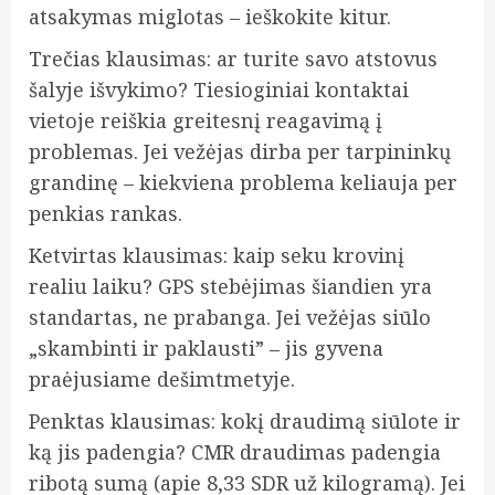
atsakymas miglotas – ieškokite kitur.
Trečias klausimas: ar turite savo atstovus
šalyje išvykimo? Tiesioginiai kontaktai
vietoje reiškia greitesnį reagavimą į
problemas. Jei vežėjas dirba per tarpininkų
grandinę – kiekviena problema keliauja per
penkias rankas.
Ketvirtas klausimas: kaip seku krovinį
realiu laiku? GPS stebėjimas šiandien yra
standartas, ne prabanga. Jei vežėjas siūlo
„skambinti ir paklausti” – jis gyvena
praėjusiame dešimtmetyje.
Penktas klausimas: kokį draudimą siūlote ir
ką jis padengia? CMR draudimas padengia
ribotą sumą (apie 8,33 SDR už kilogramą). Jei