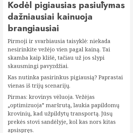
Kodėl pigiausias pasiūlymas
dažniausiai kainuoja
brangiausiai
Pirmoji ir svarbiausia taisyklė: niekada
nesirinkite vežėjo vien pagal kainą. Tai
skamba kaip klišė, tačiau už jos slypi
skausmingi pavyzdžiai.
Kas nutinka pasirinkus pigiausią? Paprastai
vienas iš trijų scenarijų.
Pirmas: krovinys vėluoja. Vežėjas
„optimizuoja” maršrutą, laukia papildomų
krovinių, kad užpildytų transportą. Jūsų
prekės stovi sandėlyje, kol kas nors kitas
apsispręs.