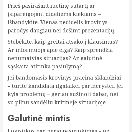
Prieš pasirašant metinę sutartį ar
įsipareigojant dideliems kiekiams –
išbandykite. Vienas nedidelis krovinys
parodys daugiau nei dešimt prezentacijų.
Stebėkite: kaip greitai atsako į klausimus?
Ar informuoja apie eigą? Kaip sprendžia
nenumatytas situacijas? Ar galutinė
sąskaita atitinka pasiūlymą?
Jei bandomasis krovinys praeina sklandžiai
– turite kandidatą ilgalaikei partnerystei. Jei
kyla problemų – geriau sužinoti dabar, nei
su pilnu sandėliu kritinėje situacijoje.
Galutinė mintis
Logistikos partnerio pasirinkimas – ne