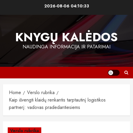
Skip
2026-08-06
04:10:34
to
content
KNYGŲ KALĖDOS
NAUDINGA INFORMACIJA IR PATARIMAI
Home
Verslo rubrika
Kaip išvengti klaidų renkantis tarptautinį logistikos
partnerį: vadovas pradedantiesiems
Verslo rubrika