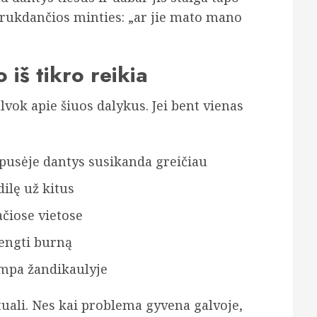
 trukdančios minties: „ar jie mato mano
 iš tikro reikia
alvok apie šiuos dalykus. Jei bent vienas
 pusėje dantys susikanda greičiau
ilę už kitus
ačiose vietose
dengti burną
tampa žandikaulyje
ktuali. Nes kai problema gyvena galvoje,