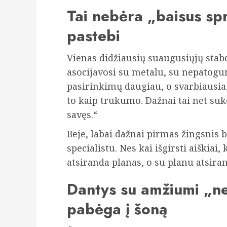
Tai nebėra „baisus spr
pastebi
Vienas didžiausių suaugusiųjų sta
asocijavosi su metalu, su nepatog
pasirinkimų daugiau, o svarbiausia
to kaip trūkumo. Dažnai tai net suke
savęs.“
Beje, labai dažnai pirmas žingsnis 
specialistu. Nes kai išgirsti aiškiai
atsiranda planas, o su planu atsir
Dantys su amžiumi „nep
pabėga į šoną