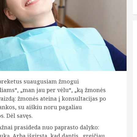
 breketus suaugusiam žmogui
gliams“, „man jau per vėlu“, „ką žmonės
vaizdą: žmonės ateina į konsultacijas po
ankos, su aiškiu noru pagaliau
s. Dėl savęs.
žnai prasideda nuo paprasto dalyko:
ą. Arba išgirsta, kad dantis „greičiau