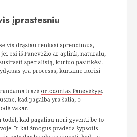
is įprastesniu
e vis drąsiau renkasi sprendimus,
 jei esi iš Panevėžio ar aplink, natūralu,
usirasti specialistą, kuriuo pasitikėsi.
 gydymas yra procesas, kuriame norisi
i randama frazė
ortodontas Panevėžyje
.
ausme, kad pagalba yra šalia, o
rodė vakar.
todėl, kad pagaliau nori gyventi be to
voje. Ir kai žmogus pradeda šypsotis
u jis pats dar bando apsimesti, kad „ai,