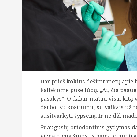
Dar prieš kokius dešimt metų apie
kalbėjome puse lūpų. „Ai, čia paau
pasakys“. O dabar matau visai kitą 
darbo, su kostiumu, su vaikais už r
susitvarkyti šypseną. Ir ne dėl mado
Suaugusių ortodontinis gydymas da
vieną dieną žmogus pamato nuotrauk