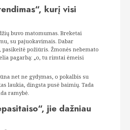
endimas“, kurį visi
bdžių buvo matomumas. Breketai
umu, su pajuokavimais. Dabar
, pasikeitė požiūris. Žmonės nebemato
lia pagarbą: „o, tu rimtai ėmeisi
būna net ne gydymas, o pokalbis su
, kas laukia, dingsta pusė baimių. Tada
anda ramybė.
asitaiso“, jie dažniau