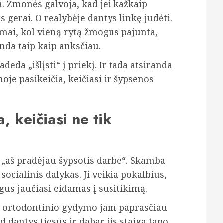
a. Žmonės galvoja, kad jei kažkaip
us gerai. O realybėje dantys linkę judėti.
bimai, kol vieną rytą žmogus pajunta,
nda taip kaip anksčiau.
deda „išlįsti“ į priekį. Ir tada atsiranda
oje pasikeičia, keičiasi ir šypsenos
, keičiasi ne tik
„aš pradėjau šypsotis darbe“. Skamba
 socialinis dalykas. Ji veikia pokalbius,
gus jaučiasi eidamas į susitikimą.
o ortodontinio gydymo jam paprasčiau
ad dantys tiesūs ir dabar jis staiga tapo