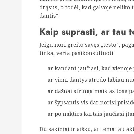
drąsus, o todėl, kad galvoje neliko
dantis“.
Kaip suprasti, ar tau to
Jeigu nori greito savęs „testo“, pag
tinka, verta pasikonsultuoti:
ar kandant jaučiasi, kad vienoje
ar vieni dantys atrodo labiau nud
ar dažnai stringa maistas tose p
ar šypsantis vis dar norisi prisi
ar po nakties kartais jaučiasi į
Du sakiniai ir aišku, ar tema tau a