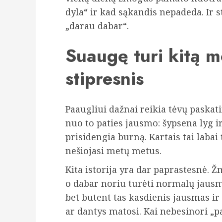
dyla“ ir kad sąkandis nepadeda. Ir 
„darau dabar“.
Suaugę turi kitą mo
stipresnis
Paaugliui dažnai reikia tėvų paskat
nuo to paties jausmo: šypsena lyg ir
prisidengia burną. Kartais tai laba
nešiojasi metų metus.
Kita istorija yra dar paprastesnė. 
o dabar noriu turėti normalų jausm
bet būtent tas kasdienis jausmas ir 
ar dantys matosi. Kai nebesinori „p