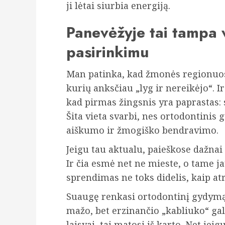
ji lėtai siurbia energiją.
Panevėžyje tai tampa v
pasirinkimu
Man patinka, kad žmonės regionuos
kurių anksčiau „lyg ir nereikėjo“. Ir
kad pirmas žingsnis yra paprastas: s
Šita vieta svarbi, nes ortodontinis
aiškumo ir žmogiško bendravimo.
Jeigu tau aktualu, paieškose dažna
Ir čia esmė net ne mieste, o tame j
sprendimas ne toks didelis, kaip at
Suaugę renkasi ortodontinį gydymą 
mažo, bet erzinančio „kabliuko“ gal
laisvai, tai matosi iš karto. Net jeig