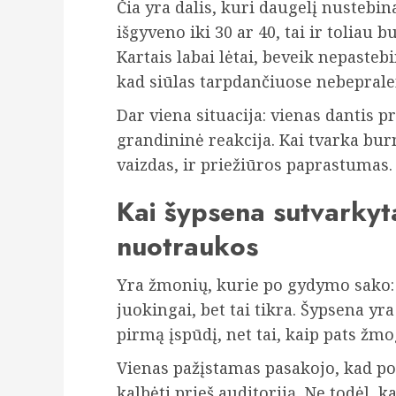
Čia yra dalis, kuri daugelį nustebin
išgyveno iki 30 ar 40, tai ir toliau b
Kartais labai lėtai, beveik nepaste
kad siūlas tarpdančiuose nebeprale
Dar viena situacija: vienas dantis pra
grandininė reakcija. Kai tvarka burn
vaizdas, ir priežiūros paprastumas.
Kai šypsena sutvarkyta
nuotraukos
Yra žmonių, kurie po gydymo sako: 
juokingai, bet tai tikra. Šypsena yra
pirmą įspūdį, net tai, kaip pats žmo
Vienas pažįstamas pasakojo, kad p
kalbėti prieš auditoriją. Ne todėl, k