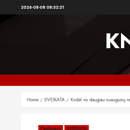
Skip
2026-08-08
08:52:22
to
content
K
Home
SVEIKATA
Kodėl vis daugiau suaugusių r
Paslaugos
SVEIKATA