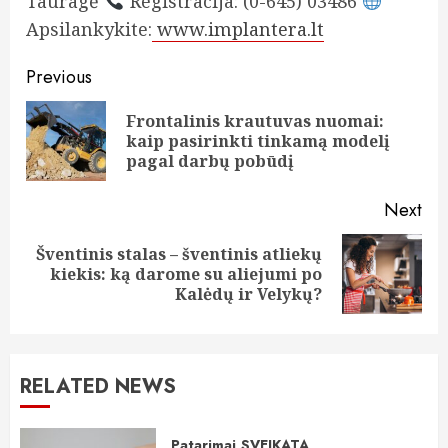
Tauragė
Registracija: (0-645) 03486
Apsilankykite:
www.implantera.lt
Continue
Previous
Reading
Frontalinis krautuvas nuomai:
Pre
kaip pasirinkti tinkamą modelį
pos
pagal darbų pobūdį
Next
Šventinis stalas – šventinis atliekų
Next
kiekis: ką darome su aliejumi po
post:
Kalėdų ir Velykų?
RELATED NEWS
Patarimai
SVEIKATA