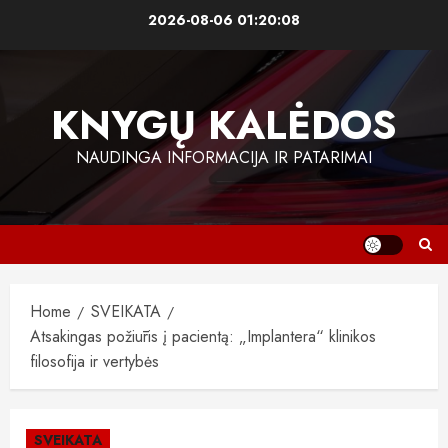
Skip
2026-08-06
01:20:08
to
content
KNYGŲ KALĖDOS
NAUDINGA INFORMACIJA IR PATARIMAI
Home
SVEIKATA
Atsakingas požiūris į pacientą: „Implantera“ klinikos
filosofija ir vertybės
SVEIKATA