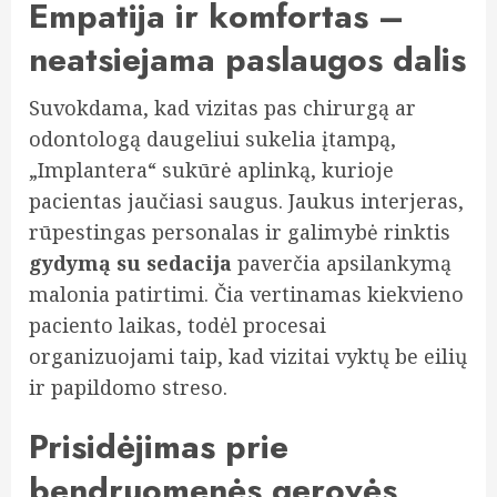
Empatija ir komfortas –
neatsiejama paslaugos dalis
Suvokdama, kad vizitas pas chirurgą ar
odontologą daugeliui sukelia įtampą,
„Implantera“ sukūrė aplinką, kurioje
pacientas jaučiasi saugus. Jaukus interjeras,
rūpestingas personalas ir galimybė rinktis
gydymą su sedacija
paverčia apsilankymą
malonia patirtimi. Čia vertinamas kiekvieno
paciento laikas, todėl procesai
organizuojami taip, kad vizitai vyktų be eilių
ir papildomo streso.
Prisidėjimas prie
bendruomenės gerovės