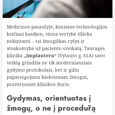
Medicinos pasaulyje, kuriame technologijos
keičiasi kasdien, viena vertybė išlieka
nekintanti – tai žmogiškas ryšys ir
atsakomybė už paciento sveikatą. Tauragės
klinika
„Implantera“
(Vytauto g. 61A) savo
veiklą grindžia ne tik moderniausiais
gydymo protokolais, bet ir giliu
įsipareigojimu kiekvienam žmogui,
pravėrusiam klinikos duris.
Gydymas, orientuotas į
žmogų, o ne į procedūrą