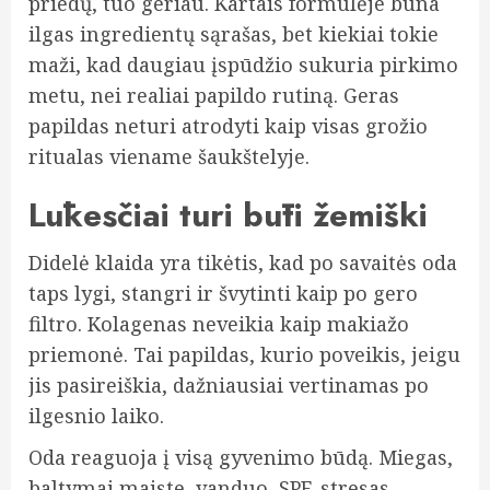
priedų, tuo geriau. Kartais formulėje būna
ilgas ingredientų sąrašas, bet kiekiai tokie
maži, kad daugiau įspūdžio sukuria pirkimo
metu, nei realiai papildo rutiną. Geras
papildas neturi atrodyti kaip visas grožio
ritualas viename šaukštelyje.
Lūkesčiai turi būti žemiški
Didelė klaida yra tikėtis, kad po savaitės oda
taps lygi, stangri ir švytinti kaip po gero
filtro. Kolagenas neveikia kaip makiažo
priemonė. Tai papildas, kurio poveikis, jeigu
jis pasireiškia, dažniausiai vertinamas po
ilgesnio laiko.
Oda reaguoja į visą gyvenimo būdą. Miegas,
baltymai maiste, vanduo, SPF, stresas,