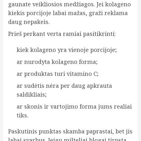
gaunate veikliosios medžiagos. Jei kolageno
kiekis porcijoje labai mažas, graži reklama
daug nepakeis.
Prieš perkant verta ramiai pasitikrinti:
kiek kolageno yra vienoje porcijoje;
ar nurodyta kolageno forma;
ar produktas turi vitamino C;
ar sudėtis nėra per daug apkrauta
saldikliais;
ar skonis ir vartojimo forma jums realiai
tiks.
Paskutinis punktas skamba paprastai, bet jis
labai svarbus. Jeigu milteliai blogai tirpsta