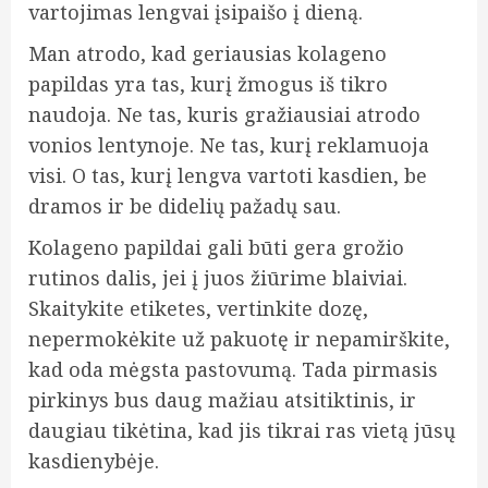
vartojimas lengvai įsipaišo į dieną.
Man atrodo, kad geriausias kolageno
papildas yra tas, kurį žmogus iš tikro
naudoja. Ne tas, kuris gražiausiai atrodo
vonios lentynoje. Ne tas, kurį reklamuoja
visi. O tas, kurį lengva vartoti kasdien, be
dramos ir be didelių pažadų sau.
Kolageno papildai gali būti gera grožio
rutinos dalis, jei į juos žiūrime blaiviai.
Skaitykite etiketes, vertinkite dozę,
nepermokėkite už pakuotę ir nepamirškite,
kad oda mėgsta pastovumą. Tada pirmasis
pirkinys bus daug mažiau atsitiktinis, ir
daugiau tikėtina, kad jis tikrai ras vietą jūsų
kasdienybėje.