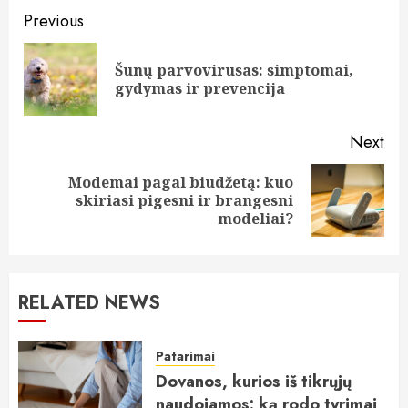
Continue
Previous
Reading
Šunų parvovirusas: simptomai,
Pre
gydymas ir prevencija
pos
Next
Modemai pagal biudžetą: kuo
Next
skiriasi pigesni ir brangesni
post:
modeliai?
RELATED NEWS
Patarimai
Dovanos, kurios iš tikrųjų
naudojamos: ką rodo tyrimai