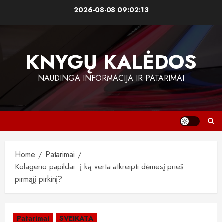
Skip
2026-08-08
09:02:14
to
content
KNYGŲ KALĖDOS
NAUDINGA INFORMACIJA IR PATARIMAI
Home
Patarimai
Kolageno papildai: į ką verta atkreipti dėmesį prieš
pirmąjį pirkinį?
Patarimai
SVEIKATA