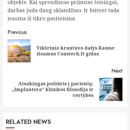
objekte. Kai sprendimas priimtas teisingai,
darbas juda daug sklandžiau. Ir būtent tada
nuoma iš tikro pasiteisina.
Continue
Previous
Reading
Vikšrinio krautuvo dalys Kaune:
Pre
išsamus Constech.lt gidas
pos
Next
Atsakingas požiūris į pacientą:
Next
„Implantera“ klinikos filosofija ir
post:
vertybės
RELATED NEWS