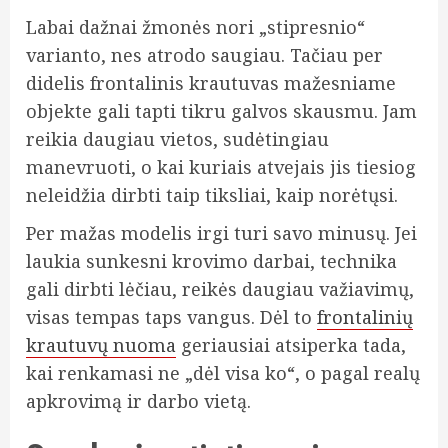
Labai dažnai žmonės nori „stipresnio“
varianto, nes atrodo saugiau. Tačiau per
didelis frontalinis krautuvas mažesniame
objekte gali tapti tikru galvos skausmu. Jam
reikia daugiau vietos, sudėtingiau
manevruoti, o kai kuriais atvejais jis tiesiog
neleidžia dirbti taip tiksliai, kaip norėtųsi.
Per mažas modelis irgi turi savo minusų. Jei
laukia sunkesni krovimo darbai, technika
gali dirbti lėčiau, reikės daugiau važiavimų,
visas tempas taps vangus. Dėl to
frontalinių
krautuvų nuoma
geriausiai atsiperka tada,
kai renkamasi ne „dėl visa ko“, o pagal realų
apkrovimą ir darbo vietą.