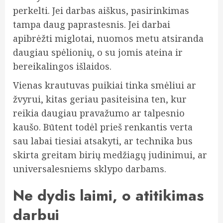
perkelti. Jei darbas aiškus, pasirinkimas
tampa daug paprastesnis. Jei darbai
apibrėžti miglotai, nuomos metu atsiranda
daugiau spėlionių, o su jomis ateina ir
bereikalingos išlaidos.
Vienas krautuvas puikiai tinka smėliui ar
žvyrui, kitas geriau pasiteisina ten, kur
reikia daugiau pravažumo ar talpesnio
kaušo. Būtent todėl prieš renkantis verta
sau labai tiesiai atsakyti, ar technika bus
skirta greitam birių medžiagų judinimui, ar
universalesniems sklypo darbams.
Ne dydis laimi, o atitikimas
darbui