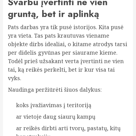
Svarbu įvertinti ne vien
gruntą, bet ir aplinką
Pats darbas yra tik pusė istorijos. Kita pusė
yra vieta. Tas pats krautuvas viename
objekte dirbs idealiai, o kitame atrodys tarsi
per didelis gyvūnas per siaurame kieme.
Todėl prieš užsakant verta įvertinti ne vien
tai, ką reikės perkelti, bet ir kur visa tai
vyks.
Naudinga peržiūrėti šiuos dalykus:
koks įvažiavimas į teritoriją
ar vietoje daug siaurų kampų
ar reikės dirbti arti tvorų, pastatų, kitų