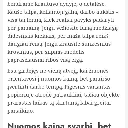
bendrame krautuvo dydyje, o detalėse.
Kaušo talpa, keliamoji galia, darbo aukštis –
visa tai lemia, kiek realiai pavyks padaryti
per pamainą. Jeigu vežiosite birią medžiagą
didesniais kiekiais, per maža talpa reikš
daugiau reisų. Jeigu krausite sunkesnius
krovinius, per silpnas modelis
paprasčiausiai ribos visą eigą.
Esu girdėjęs ne vieną atvejį, kai žmonės
orientavosi į nuomos kainą, bet pamiršo
įvertinti darbo tempą. Pigesnis variantas
popieriuje atrodė patraukliai, tačiau objekte
prarastas laikas tą skirtumą labai greitai
panaikino.
Nuomos kaina svarbi, bet