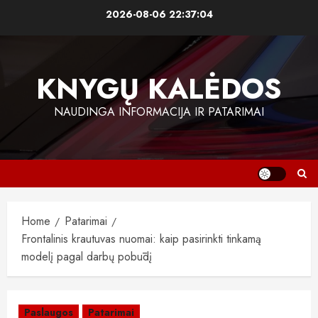
Skip
2026-08-06
22:37:04
to
content
KNYGŲ KALĖDOS
NAUDINGA INFORMACIJA IR PATARIMAI
Home
Patarimai
Frontalinis krautuvas nuomai: kaip pasirinkti tinkamą
modelį pagal darbų pobūdį
Paslaugos
Patarimai