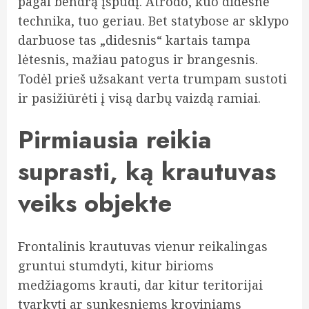
pagal bendrą įspūdį. Atrodo, kuo didesnė
technika, tuo geriau. Bet statybose ar sklypo
darbuose tas „didesnis“ kartais tampa
lėtesnis, mažiau patogus ir brangesnis.
Todėl prieš užsakant verta trumpam sustoti
ir pasižiūrėti į visą darbų vaizdą ramiai.
Pirmiausia reikia
suprasti, ką krautuvas
veiks objekte
Frontalinis krautuvas vienur reikalingas
gruntui stumdyti, kitur birioms
medžiagoms krauti, dar kitur teritorijai
tvarkyti ar sunkesniems kroviniams