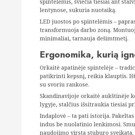
spintelėmis, šviečia tiesiai ant stalv
lentynose, sukuria nuotaiką.
LED juostos po spintelėmis – papra
transformuoja darbo zoną. Montuoj
minimaliai, tarnauja dešimtmetį.
Ergonomika, kurią ig
Orkaitė apatinėje spintelėje – trad
patikrinti kepsnį, reikia klauptis. 
su svoriu rankose.
Skandinavijoje orkaitė aukštinėje k
lygyje, stalčius išsitraukia tiesiai 
Indaplovė – ta pati istorija. Pakelta
indus be nuolatinio lenkimosi. Sm
naudojimo virsta stuburo sveikata.