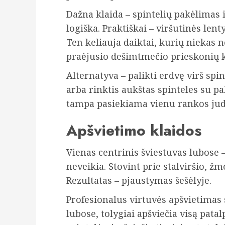
Dažna klaida – spintelių pakėlimas i
logiška. Praktiškai – viršutinės le
Ten keliauja daiktai, kurių niekas 
praėjusio dešimtmečio prieskonių k
Alternatyva – palikti erdvę virš s
arba rinktis aukštas spinteles su 
tampa pasiekiama vienu rankos jud
Apšvietimo klaidos
Vienas centrinis šviestuvas lubose 
neveikia. Stovint prie stalviršio, ž
Rezultatas – pjaustymas šešėlyje.
Profesionalus virtuvės apšvietimas s
lubose, tolygiai apšviečia visą pata