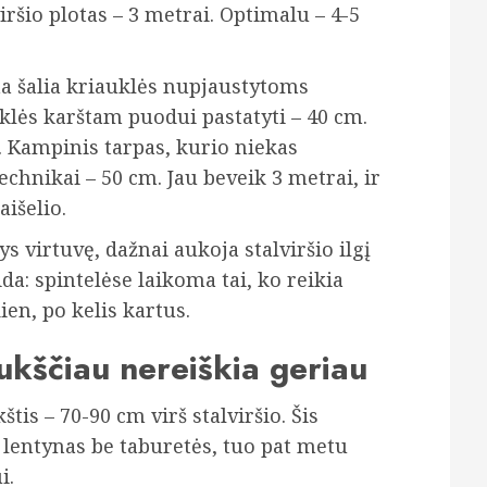
io plotas – 3 metrai. Optimalu – 4-5
 šalia kriauklės nupjaustytoms
yklės karštam puodui pastatyti – 40 cm.
. Kampinis tarpas, kurio niekas
chnikai – 50 cm. Jau beveik 3 metrai, ir
išelio.
 virtuvę, dažnai aukoja stalviršio ilgį
da: spintelėse laikoma tai, ko reikia
ien, po kelis kartus.
aukščiau nereiškia geriau
štis – 70-90 cm virš stalviršio. Šis
i lentynas be taburetės, tuo pat metu
i.