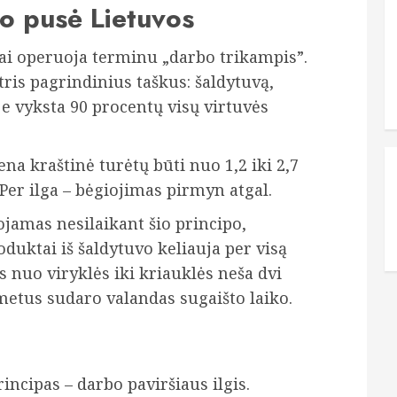
no pusė Lietuvos
jai operuoja terminu „darbo trikampis”.
 tris pagrindinius taškus: šaldytuvą,
je vyksta 90 procentų visų virtuvės
na kraštinė turėtų būti nuo 1,2 iki 2,7
Per ilga – bėgiojimas pirmyn atgal.
jamas nesilaikant šio principo,
duktai iš šaldytuvo keliauja per visą
s nuo viryklės iki kriauklės neša dvi
etus sudaro valandas sugaišto laiko.
ncipas – darbo paviršiaus ilgis.