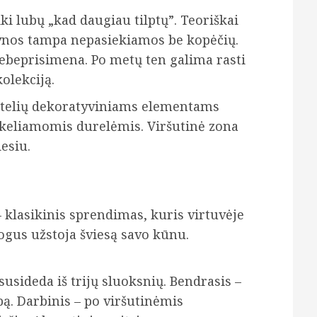
ki lubų „kad daugiau tilptų”. Teoriškai
ntynos tampa nepasiekiamos be kopėčių.
nebeprisimena. Po metų ten galima rasti
olekciją.
pintelių dekoratyviniams elementams
pakeliamomis durelėmis. Viršutinė zona
esiu.
– klasikinis sprendimas, kuris virtuvėje
mogus užstoja šviesą savo kūnu.
usideda iš trijų sluoksnių. Bendrasis –
lpą. Darbinis – po viršutinėmis