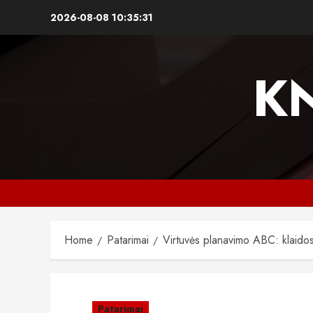
Skip
2026-08-08
10:35:32
to
content
K
Home
Patarimai
Virtuvės planavimo ABC: klaidos,
Patarimai