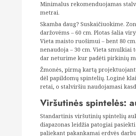
Minimalus rekomenduojamas stalvirš
metrai.
Skamba daug? Suskaičiuokime. Zona
daržovėms – 60 cm. Plotas šalia vir
Vieta maisto ruošimui – bent 80 cm
nenaudoja – 30 cm. Vieta smulkiai te
dar neturime kur padėti pirkinių ma
Žmonės, pirmą kartą projektuojantys
dėl papildomų spintelių. Loginė klai
retai, o stalviršiu naudojamasi kasd
Viršutinės spintelės: 
Standartinis viršutinių spintelių auk
diapazonas leidžia patogiai pasiekt
paliekant pakankamai erdvės darbu