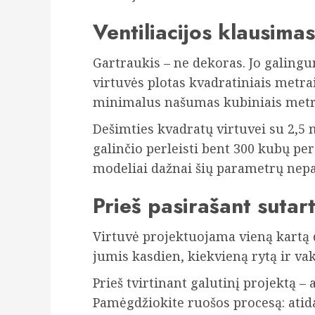
Ventiliacijos klausimas
Gartraukis – ne dekoras. Jo galing
virtuvės plotas kvadratiniais metrai
minimalus našumas kubiniais metra
Dešimties kvadratų virtuvei su 2,5 
galinčio perleisti bent 300 kubų pe
modeliai dažnai šių parametrų nepa
Prieš pasirašant sutart
Virtuvė projektuojama vieną kartą d
jumis kasdien, kiekvieną rytą ir vak
Prieš tvirtinant galutinį projektą – 
Pamėgdžiokite ruošos procesą: atidar