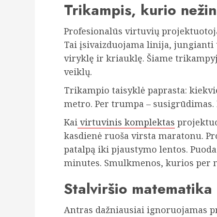
Trikampis, kurio neži
Profesionalūs virtuvių projektuoto
Tai įsivaizduojama linija, jungianti
viryklę ir kriauklę. Šiame trikampy
veiklų.
Trikampio taisyklė paprasta: kiekvie
metro. Per trumpa – susigrūdimas. 
Kai
virtuvinis komplektas
projektuo
kasdienė ruoša virsta maratonu. Pro
patalpą iki pjaustymo lentos. Puoda
minutes. Smulkmenos, kurios per m
Stalviršio matematika
Antras dažniausiai ignoruojamas pri