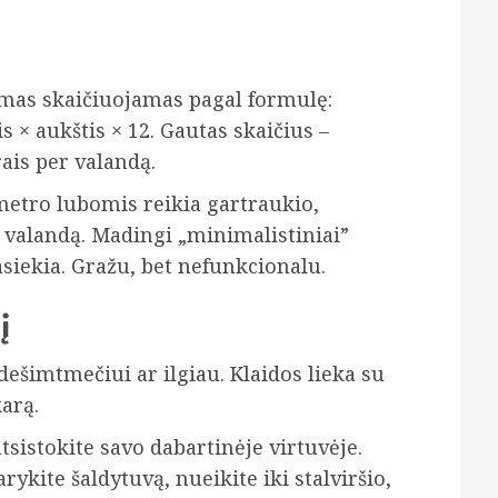
umas skaičiuojamas pagal formulę:
s × aukštis × 12. Gautas skaičius –
is per valandą.
metro lubomis reikia gartraukio,
r valandą. Madingi „minimalistiniai”
siekia. Gražu, bet nefunkcionalu.
į
ešimtmečiui ar ilgiau. Klaidos lieka su
arą.
atsistokite savo dabartinėje virtuvėje.
ykite šaldytuvą, nueikite iki stalviršio,