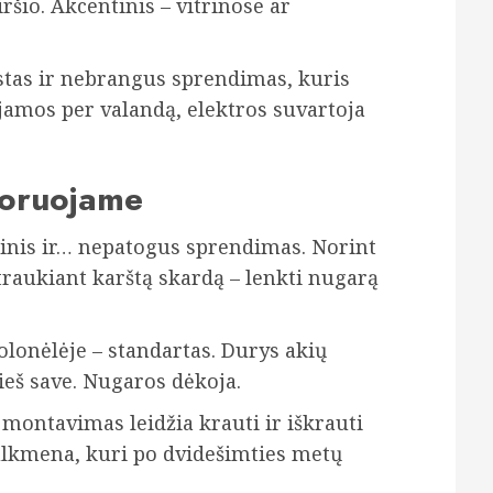
iršio. Akcentinis – vitrinose ar
stas ir nebrangus sprendimas, kuris
amos per valandą, elektros suvartoja
noruojame
icinis ir… nepatogus sprendimas. Norint
Ištraukiant karštą skardą – lenkti nugarą
olonėlėje – standartas. Durys akių
prieš save. Nugaros dėkoja.
s montavimas leidžia krauti ir iškrauti
ulkmena, kuri po dvidešimties metų