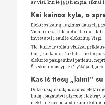
ar visi, kurie ją įsirengia, tikrai 
Kai kainos kyla, o spr
Elektros kainų augimas daugelį pask
Vieni rinkosi fiksuotus tarifus, kiti
investuoti į saulės elektrinę. Visgi,
Tie, kurie ir toliau visiškai prikl
tada, kai kainos šokteli. Tuo tarpu s
elektros pasigaminti patiems, nepri
Šis skirtumas ypač išryškėja ilgalai
Kas iš tiesų „laimi“ su
Didžiausią naudą iš saulės elektrinė
būdą „pagaudyti pigesnę elektrą“, o
elektrinė nesustabdo kainų kilimo r