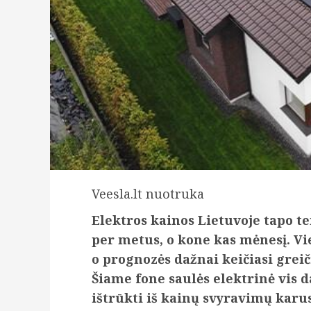
Veesla.lt nuotruka
Elektros kainos Lietuvoje tapo t
per metus, o kone kas mėnesį. Vie
o prognozės dažnai keičiasi greič
Šiame fone saulės elektrinė vis
ištrūkti iš kainų svyravimų karus