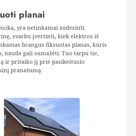
suoti planai
rmoka, yra netinkamai suderinti
inę, svarbu įvertinti, kiek elektros iš
renkamas brangus fiksuotas planas, kuris
o, nauda gali sumažėti. Tuo tarpu tie,
 ir pritaiko jį prie pasikeitusio
nsinį pranašumą.