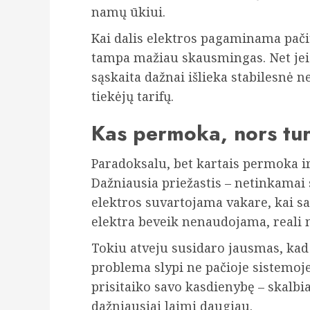
namų ūkiui.
Kai dalis elektros pagaminama pači
tampa mažiau skausmingas. Net jei
sąskaita dažnai išlieka stabilesnė n
tiekėjų tarifų.
Kas permoka, nors tur
Paradoksalu, bet kartais permoka ir 
Dažniausia priežastis – netinkamai s
elektros suvartojama vakare, kai s
elektra beveik nenaudojama, reali
Tokiu atveju susidaro jausmas, kad 
problema slypi ne pačioje sistemoje
prisitaiko savo kasdienybę – skalbi
dažniausiai laimi daugiau.