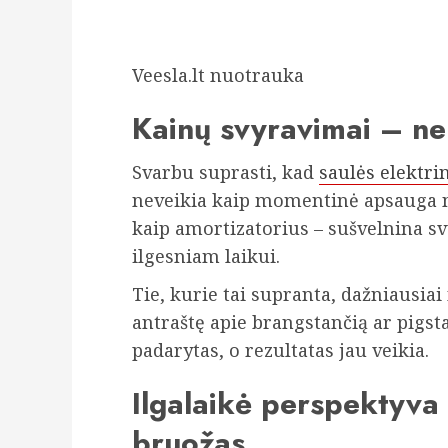
Veesla.lt nuotrauka
Kainų svyravimai – ne
Svarbu suprasti, kad
saulės elektri
neveikia kaip momentinė apsauga nu
kaip amortizatorius – sušvelnina sv
ilgesniam laikui.
Tie, kurie tai supranta, dažniausia
antraštę apie brangstančią ar pigst
padarytas, o rezultatas jau veikia.
Ilgalaikė perspektyva 
bruožas