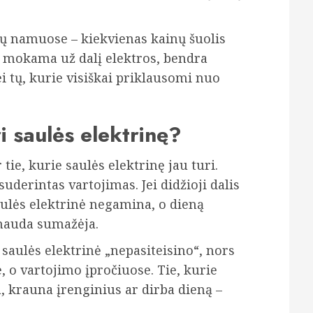
ų namuose – kiekvienas kainų šuolis
 mokama už dalį elektros, bendra
ei tų, kurie visiškai priklausomi nuo
i saulės elektrinę?
tie, kurie saulės elektrinę jau turi.
uderintas vartojimas. Jei didžioji dalis
aulės elektrinė negamina, o dieną
 nauda sumažėja.
saulės elektrinė „nepasiteisino“, nors
, o vartojimo įpročiuose. Tie, kurie
a, krauna įrenginius ar dirba dieną –