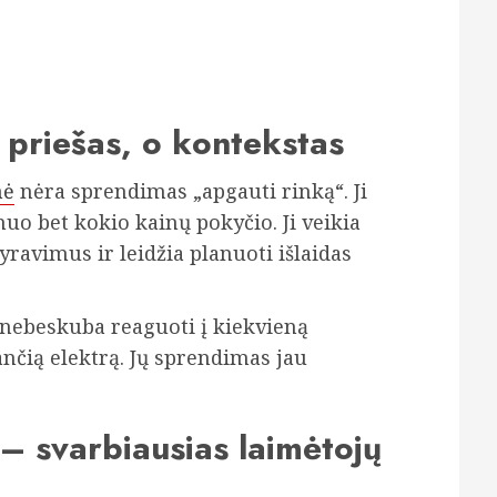
 priešas, o kontekstas
nė
nėra sprendimas „apgauti rinką“. Ji
o bet kokio kainų pokyčio. Ji veikia
yravimus ir leidžia planuoti išlaidas
i nebeskuba reaguoti į kiekvieną
ančią elektrą. Jų sprendimas jau
– svarbiausias laimėtojų