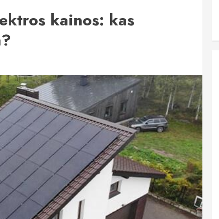
lektros kainos: kas
a?