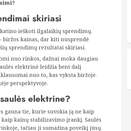
laimi?
endimai skiriasi
atino ieškoti ilgalaikių sprendimų.
 – biržos kainas, dar kiti nusprendė
 šių sprendimų rezultatai skiriasi.
ausomi nuo rinkos, dažnai moka daugiau
aulės elektrinė leidžia bent dalį
klausomai nuo to, kas vyksta biržoje.
kėje perspektyvoje.
 saulės elektrine?
s gauna tie, kurie suvokia ją ne kaip
 kaip kainų stabilizavimo įrankį. Saulės
inkoje, tačiau ji sumažina poveikį jūsų