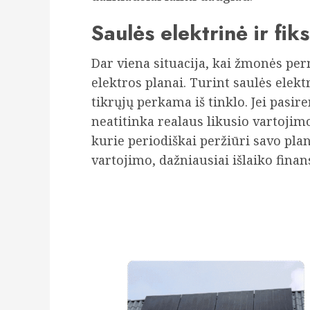
Saulės elektrinė ir fik
Dar viena situacija, kai žmonės pe
elektros planai. Turint saulės elektr
tikrųjų perkama iš tinklo. Jei pasi
neatitinka realaus likusio vartojim
kurie periodiškai peržiūri savo planą
vartojimo, dažniausiai išlaiko fina