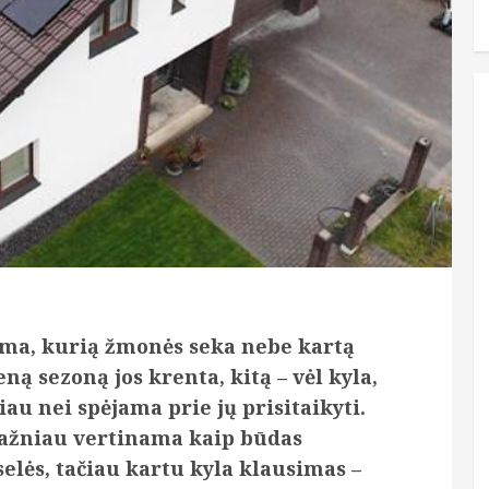
ema, kurią žmonės seka nebe kartą
ną sezoną jos krenta, kitą – vėl kyla,
iau nei spėjama prie jų prisitaikyti.
 dažniau vertinama kaip būdas
elės, tačiau kartu kyla klausimas –