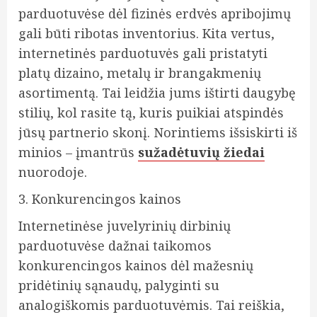
parduotuvėse dėl fizinės erdvės apribojimų
gali būti ribotas inventorius. Kita vertus,
internetinės parduotuvės gali pristatyti
platų dizaino, metalų ir brangakmenių
asortimentą. Tai leidžia jums ištirti daugybę
stilių, kol rasite tą, kuris puikiai atspindės
jūsų partnerio skonį. Norintiems išsiskirti iš
minios – įmantrūs
sužadėtuvių žiedai
nuorodoje.
3. Konkurencingos kainos
Internetinėse juvelyrinių dirbinių
parduotuvėse dažnai taikomos
konkurencingos kainos dėl mažesnių
pridėtinių sąnaudų, palyginti su
analogiškomis parduotuvėmis. Tai reiškia,