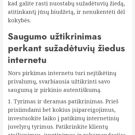
kad galite rasti nuostabų sužadėtuvių žiedą,
atitinkantį jūsų biudžetą, ir nenukentėti dėl
kokybės.
Saugumo užtikrinimas
perkant sužadėtuvių žiedus
internetu
Nors pirkimas internetu turi neįtikėtinų
privalumų, svarbiausia užtikrinti savo
saugumą ir pirkinio autentiškumą.
1. Tyrimas ir deramas patikrinimas. Prieš
prisiimdami bet kokius įsipareigojimus,
investuokite laiko į patikimų internetinių
juvelyrų tyrimus. Patikrinkite klientų
atsiliepimus, įvertinimus ir rekomendacijas.