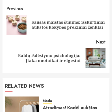
Continue
Previous
Reading
Sausas maistas šunims: išskirtiniai
Pre
aukštos kokybės prekiniai ženklai
pos
Next
Baldų išdėstymo psichologija:
Next
Įtaka nuotaikai ir elgesiui
post:
RELATED NEWS
Mada
Atradimas! Kodėl aukštos