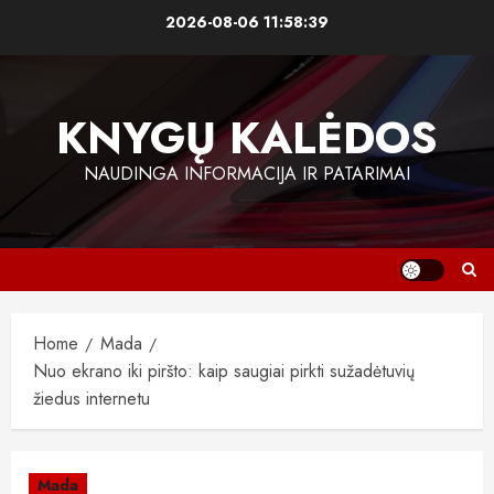
Skip
2026-08-06
11:58:40
to
content
KNYGŲ KALĖDOS
NAUDINGA INFORMACIJA IR PATARIMAI
Home
Mada
Nuo ekrano iki piršto: kaip saugiai pirkti sužadėtuvių
žiedus internetu
Mada