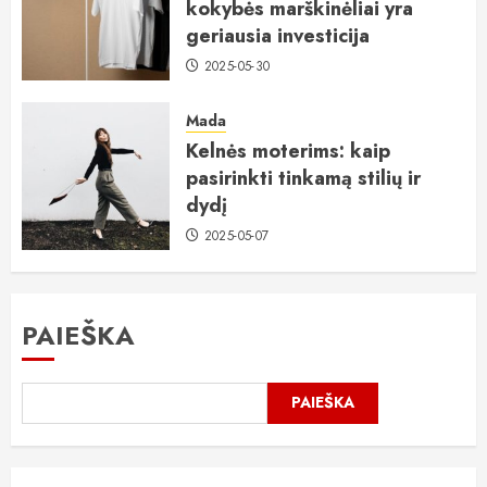
kokybės marškinėliai yra
geriausia investicija
2025-05-30
Mada
Kelnės moterims: kaip
pasirinkti tinkamą stilių ir
dydį
2025-05-07
PAIEŠKA
PAIEŠKA