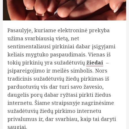
Pasaulyje, kuriame elektroninė prekyba
užima svarbiausią vietą, net
sentimentaliausi pirkiniai dabar įsigyjami
keliais mygtuko paspaudimais. Vienas iš
tokių pirkinių yra sužadėtuvių
žiedai
–
įsipareigojimo ir meilės simbolis. Nors
tradicinis sužadėtuvių žiedų pirkimas iš
parduotuvių vis dar turi savo žavesio,
daugelis porų dabar ryžtasi pirkti žiedus
internetu. Šiame straipsnyje nagrinėsime
sužadėtuvių žiedų pirkimo internetu
privalumus ir, dar svarbiau, kaip tai daryti
saugiai.