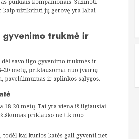
jas puikiais kompanionais. Sužinoti
r kaip užtikrinti jų gerovę yra labai
s gyvenimo trukmė ir
 dėl savo ilgo gyvenimo trukmės ir
18–20 metų, priklausomai nuo įvairių
ka, paveldimumas ir aplinkos sąlygos.
atė
18-20 metų. Tai yra viena iš ilgiausiai
mžiškumas priklauso ne tik nuo
 todėl kai kurios katės gali gyventi net