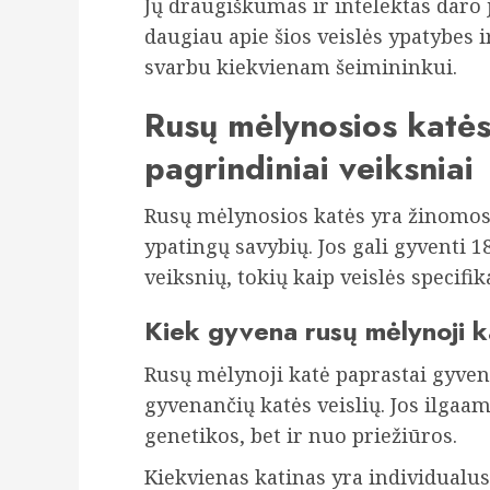
Jų draugiškumas ir intelektas daro 
daugiau apie šios veislės ypatybes i
svarbu kiekvienam šeimininkui.
Rusų mėlynosios katė
pagrindiniai veiksniai
Rusų mėlynosios katės yra žinomos
ypatingų savybių. Jos gali gyventi 
veiksnių, tokių kaip veislės specifi
Kiek gyvena rusų mėlynoji k
Rusų mėlynoji katė paprastai gyvena 
gyvenančių katės veislių. Jos ilgaa
genetikos, bet ir nuo priežiūros.
Kiekvienas katinas yra individualus,