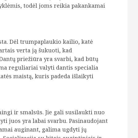
skyklėmis, todėl joms reikia pakankamai
asta. Dėl trumpaplaukio kailio, katė
artais verta ją šukuoti, kad
antų priežiūra yra svarbi, kad būtų
 reguliariai valyti dantis specialia
 katės maistą, kuris padeda išlaikyti
ngi ir smalsūs. Jie gali susilaukti nuo
yti juos yra labai svarbu. Pasinaudojant
nkamai auginant, galima ugdyti jų