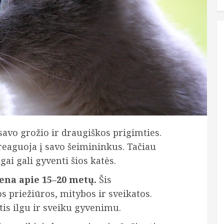
avo grožio ir draugiškos prigimties.
 reaguoja į savo šeimininkus. Tačiau
i gali gyventi šios katės.
ena apie 15–20 metų.
Šis
 priežiūros, mitybos ir sveikatos.
tis ilgu ir sveiku gyvenimu.