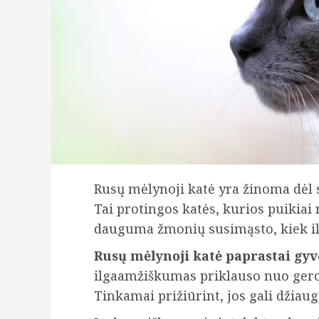
Rusų mėlynoji katė yra žinoma dėl s
Tai protingos katės, kurios puikiai
dauguma žmonių susimąsto, kiek ilga
Rusų mėlynoji katė paprastai gyv
ilgaamžiškumas priklauso nuo geros
Tinkamai prižiūrint, jos gali džiaug