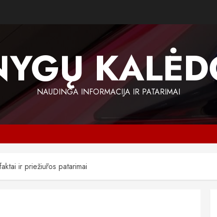
NYGŲ KALĖD
NAUDINGA INFORMACIJA IR PATARIMAI
aktai ir priežiūros patarimai