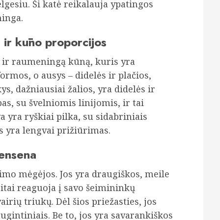
lgesiu. Ši katė reikalauja ypatingos
minga.
 ir kūno proporcijos
ą ir raumeningą kūną, kuris yra
formos, o ausys – didelės ir plačios,
ys, dažniausiai žalios, yra didelės ir
s, su švelniomis linijomis, ir tai
a yra ryškiai pilka, su sidabriniais
is yra lengvai prižiūrimas.
vensena
imo mėgėjos. Jos yra draugiškos, meile
itai reaguoja į savo šeimininkų
rių triukų. Dėl šios priežasties, jos
ugintiniais. Be to, jos yra savarankiškos