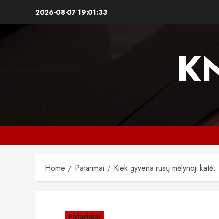
Skip
2026-08-07
19:01:34
to
content
K
Home
Patarimai
Kiek gyvena rusų mėlynoji katė: f
Patarimai