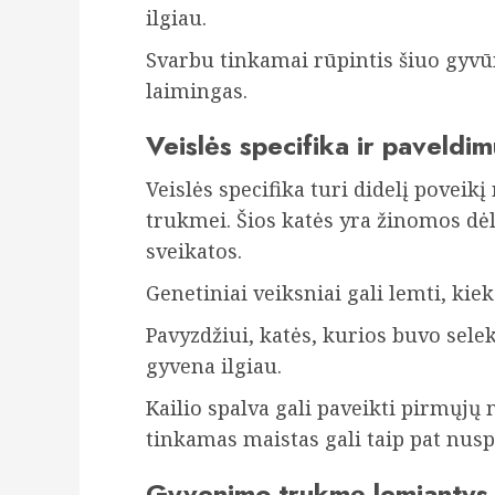
ilgiau.
Svarbu tinkamai rūpintis šiuo gyvūnė
laimingas.
Veislės specifika ir paveldi
Veislės specifika turi didelį povei
trukmei. Šios katės yra žinomos dė
sveikatos.
Genetiniai veiksniai gali lemti, kiek
Pavyzdžiui, katės, kurios buvo selek
gyvena ilgiau.
Kailio spalva gali paveikti pirmųjų 
tinkamas maistas gali taip pat nus
Gyvenimo trukmę lemiantys a