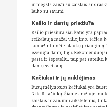
ir mėgsta žaisti su žaislais ar dra
laiko su savimi.
Kailio ir dantų priežiūra
Kailio priežiūra šiai katei yra papr
reikalauja mažai viliojimo, tačiau k
sumažintumėte plaukų priaugimą. D
išvengta dantų ligų. Rekomenduojama
pasta ir šepetėliu, taip pat suteikti
dantų sveikatą.
Kačiukai ir jų auklėjimas
Rusų mėlynosios kačiukai yra žaismi
3 iki 6 kačiukų. Šiame amžiuje, mok
žaislais ir žaidimų aikštelėmis, ti