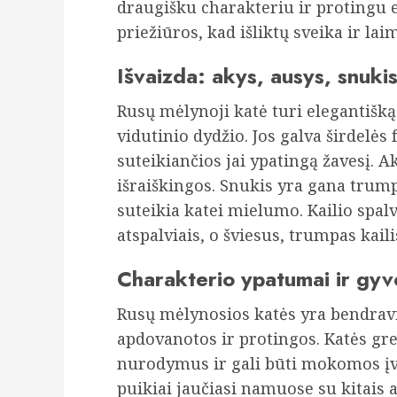
draugišku charakteriu ir protingu e
priežiūros, kad išliktų sveika ir lai
Išvaizda: akys, ausys, snukis
Rusų mėlynoji katė turi elegantišk
vidutinio dydžio. Jos galva širdelės 
suteikiančios jai ypatingą žavesį. Ak
išraiškingos. Snukis yra gana trumpa
suteikia katei mielumo. Kailio spalv
atspalviais, o šviesus, trumpas kail
Charakterio ypatumai ir gy
Rusų mėlynosios katės yra bendrav
apdovanotos ir protingos. Katės gre
nurodymus ir gali būti mokomos įvai
puikiai jaučiasi namuose su kitais a