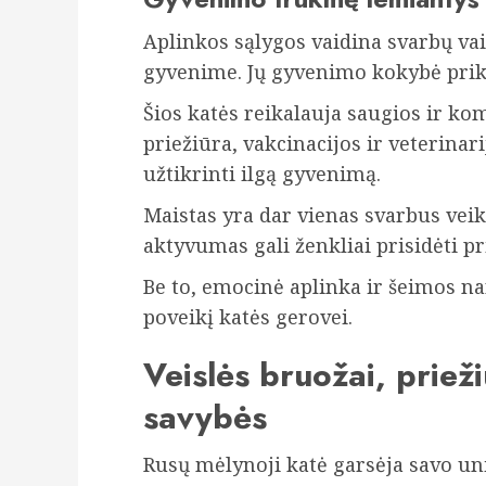
Aplinkos sąlygos vaidina svarbų v
gyvenime. Jų gyvenimo kokybė prikl
Šios katės reikalauja saugios ir kom
priežiūra, vakcinacijos ir veterinar
užtikrinti ilgą gyvenimą.
Maistas yra dar vienas svarbus veik
aktyvumas gali ženkliai prisidėti 
Be to, emocinė aplinka ir šeimos nar
poveikį katės gerovei.
Veislės bruožai, prieži
savybės
Rusų mėlynoji katė garsėja savo un