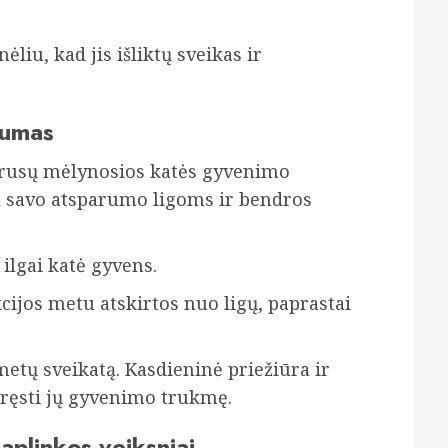
liu, kad jis išliktų sveikas ir
mumas
kį rusų mėlynosios katės gyvenimo
l savo atsparumo ligoms ir bendros
 ilgai katė gyvens.
cijos metu atskirtos nuo ligų, paprastai
metų sveikatą. Kasdieninė priežiūra ir
pręsti jų gyvenimo trukmę.
plinkos veiksniai