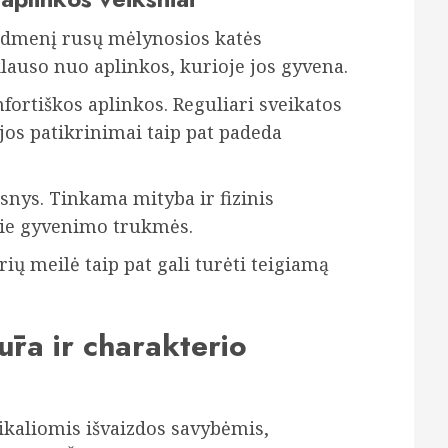
aidmenį rusų mėlynosios katės
auso nuo aplinkos, kurioje jos gyvena.
fortiškos aplinkos. Reguliari sveikatos
ijos patikrinimai taip pat padeda
snys. Tinkama mityba ir fizinis
prie gyvenimo trukmės.
ių meilė taip pat gali turėti teigiamą
ūra ir charakterio
ikaliomis išvaizdos savybėmis,