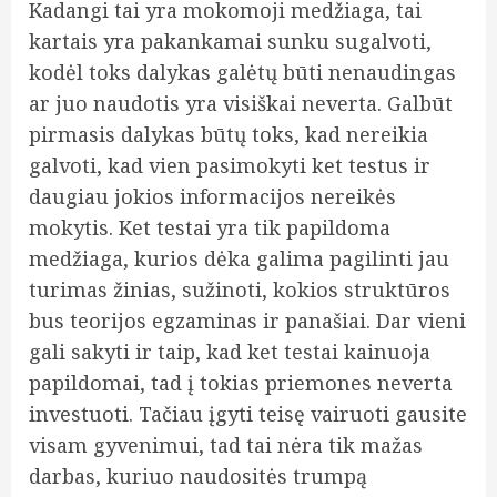
Kadangi tai yra mokomoji medžiaga, tai
kartais yra pakankamai sunku sugalvoti,
kodėl toks dalykas galėtų būti nenaudingas
ar juo naudotis yra visiškai neverta. Galbūt
pirmasis dalykas būtų toks, kad nereikia
galvoti, kad vien pasimokyti ket testus ir
daugiau jokios informacijos nereikės
mokytis. Ket testai yra tik papildoma
medžiaga, kurios dėka galima pagilinti jau
turimas žinias, sužinoti, kokios struktūros
bus teorijos egzaminas ir panašiai. Dar vieni
gali sakyti ir taip, kad ket testai kainuoja
papildomai, tad į tokias priemones neverta
investuoti. Tačiau įgyti teisę vairuoti gausite
visam gyvenimui, tad tai nėra tik mažas
darbas, kuriuo naudositės trumpą