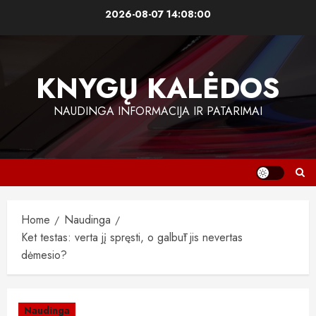
Skip
2026-08-07
14:08:00
to
content
KNYGŲ KALĖDOS
NAUDINGA INFORMACIJA IR PATARIMAI
Home
Naudinga
Ket testas: verta jį spręsti, o galbūt jis nevertas
dėmesio?
Naudinga