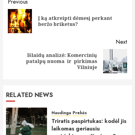
Continue
Previous
Reading
Į ką atkreipti dėmesį perkant
Pre
beržo briketus?
pos
Next
Išlaidų analizė: Komercinių
Next
patalpų nuoma ir pirkimas
post:
Vilniuje
RELATED NEWS
Naudinga
Prekės
Triratis paspirtukas: kodėl jis
laikomas geriausiu