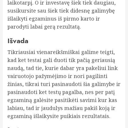
laikotarpį. O ir investavę šiek tiek daugiau,
susikursite sau šiek tiek didesnę galimybę
išlaikyti egzaminus iš pirmo karto ir
parodyti labai gerą rezultatą.
Išvada
Tikriausiai vienareikšmiškai galime teigti,
kad ket testai gali duoti tik pačią geriausią
naudą, tad tie, kurie dabar yra pakeliui link
vairuotojo pažymėjimo ir nori pagilinti
žinias, tikrai turi pasinaudoti šia galimybe ir
pasinaudoti ket testų pagalba, nes per patį
egzaminą galėsite pasitikėti savimi kur kas
labiau, tad ir jaudulys mažiau pakiš koją ir
egzaminą išlaikysite puikiais rezultatais.