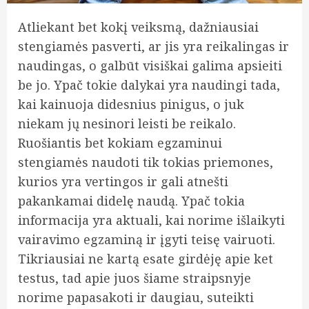
Atliekant bet kokį veiksmą, dažniausiai
stengiamės pasverti, ar jis yra reikalingas ir
naudingas, o galbūt visiškai galima apsieiti
be jo. Ypač tokie dalykai yra naudingi tada,
kai kainuoja didesnius pinigus, o juk
niekam jų nesinori leisti be reikalo.
Ruošiantis bet kokiam egzaminui
stengiamės naudoti tik tokias priemones,
kurios yra vertingos ir gali atnešti
pakankamai didelę naudą. Ypač tokia
informacija yra aktuali, kai norime išlaikyti
vairavimo egzaminą ir įgyti teisę vairuoti.
Tikriausiai ne kartą esate girdėję apie ket
testus, tad apie juos šiame straipsnyje
norime papasakoti ir daugiau, suteikti