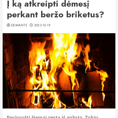
Į ką atkreipti dėmesį
perkant beržo briketus?
DEIMANTE
2023-10-19
Pasiruošti žiemai verta iš anksto. Tokiu