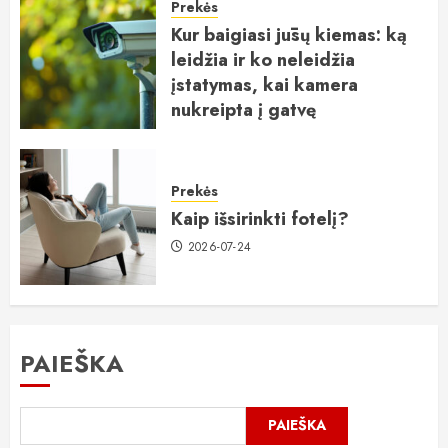
Prekės
Kur baigiasi jūsų kiemas: ką
leidžia ir ko neleidžia
įstatymas, kai kamera
nukreipta į gatvę
2026-07-25
Prekės
Kaip išsirinkti fotelį?
2026-07-24
PAIEŠKA
PAIEŠKA