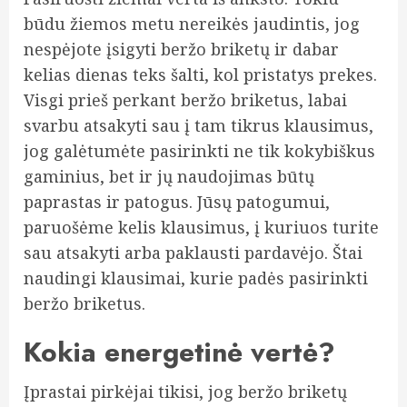
būdu žiemos metu nereikės jaudintis, jog
nespėjote įsigyti beržo briketų ir dabar
kelias dienas teks šalti, kol pristatys prekes.
Visgi prieš perkant beržo briketus, labai
svarbu atsakyti sau į tam tikrus klausimus,
jog galėtumėte pasirinkti ne tik kokybiškus
gaminius, bet ir jų naudojimas būtų
paprastas ir patogus. Jūsų patogumui,
paruošėme kelis klausimus, į kuriuos turite
sau atsakyti arba paklausti pardavėjo. Štai
naudingi klausimai, kurie padės pasirinkti
beržo briketus.
Kokia energetinė vertė?
Įprastai pirkėjai tikisi, jog beržo briketų