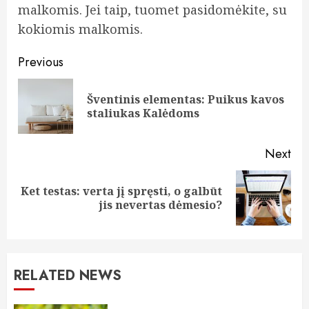
malkomis. Jei taip, tuomet pasidomėkite, su
kokiomis malkomis.
Continue
Previous
Reading
Šventinis elementas: Puikus kavos
Pre
staliukas Kalėdoms
pos
Next
Ket testas: verta jį spręsti, o galbūt
Next
jis nevertas dėmesio?
post:
RELATED NEWS