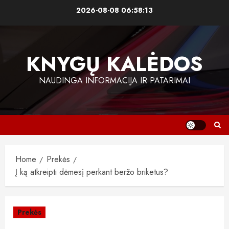
Skip
2026-08-08
06:58:13
to
content
KNYGŲ KALĖDOS
NAUDINGA INFORMACIJA IR PATARIMAI
Home
Prekės
Į ką atkreipti dėmesį perkant beržo briketus?
Prekės