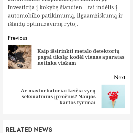
Investicija į kokybę šiandien – tai indėlis į
automobilio patikimumą, ilgaamžiškumą ir
išlaidų optimizavimą rytoj.
Continue
Previous
Reading
Kaip išsirinkti metalo detektorių
Pre
pagal tikslą: kodėl vienas aparatas
pos
netinka viskam
Next
Ar masturbatoriai keičia vyrų
Next
seksualinius įpročius? Naujos
post:
kartos tyrimai
RELATED NEWS