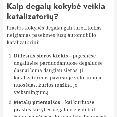
Kaip degalų kokybė veikia
katalizatorių?
Prastos kokybės degalai gali turėti kelias
neigiamas pasekmes jūsų automobilio
katalizatoriui:
Didesnis sieros kiekis
– pigesnėse
degalinėse parduodamuose degaluose
dažnai būna daugiau sieros. Ji
katalizatoriaus paviršiuje suformuoja
nuosėdas, kurios mažina jo
veiksmingumą.
Metalų priemaišos
– kai kuriuose
prastos kokybės degaluose gali būti
švino, geležies ar kitų metalų. Jie nusėda