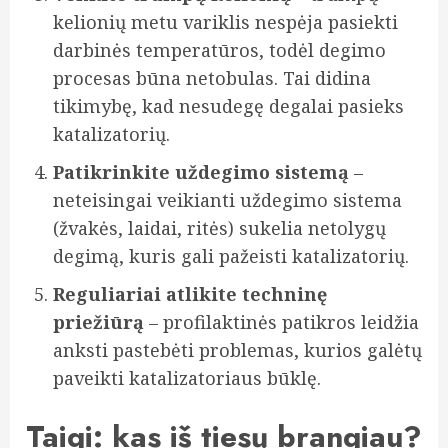
kelionių metu variklis nespėja pasiekti
darbinės temperatūros, todėl degimo
procesas būna netobulas. Tai didina
tikimybę, kad nesudegę degalai pasieks
katalizatorių.
Patikrinkite uždegimo sistemą
–
neteisingai veikianti uždegimo sistema
(žvakės, laidai, ritės) sukelia netolygų
degimą, kuris gali pažeisti katalizatorių.
Reguliariai atlikite techninę
priežiūrą
– profilaktinės patikros leidžia
anksti pastebėti problemas, kurios galėtų
paveikti katalizatoriaus būklę.
Taigi: kas iš tiesų brangiau?