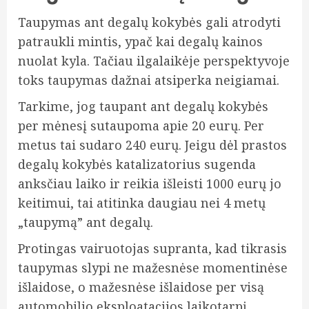
Taupymas ant degalų kokybės gali atrodyti
patraukli mintis, ypač kai degalų kainos
nuolat kyla. Tačiau ilgalaikėje perspektyvoje
toks taupymas dažnai atsiperka neigiamai.
Tarkime, jog taupant ant degalų kokybės
per mėnesį sutaupoma apie 20 eurų. Per
metus tai sudaro 240 eurų. Jeigu dėl prastos
degalų kokybės katalizatorius sugenda
anksčiau laiko ir reikia išleisti 1000 eurų jo
keitimui, tai atitinka daugiau nei 4 metų
„taupymą” ant degalų.
Protingas vairuotojas supranta, kad tikrasis
taupymas slypi ne mažesnėse momentinėse
išlaidose, o mažesnėse išlaidose per visą
automobilio eksploatacijos laikotarpį.