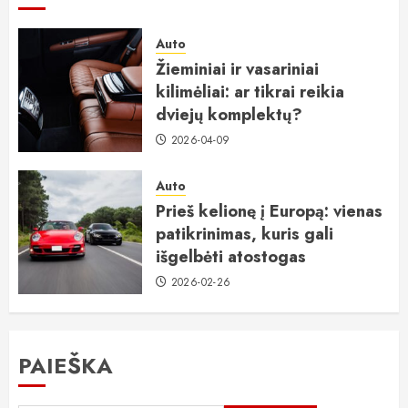
Auto
Žieminiai ir vasariniai
kilimėliai: ar tikrai reikia
dviejų komplektų?
2026-04-09
Auto
Prieš kelionę į Europą: vienas
patikrinimas, kuris gali
išgelbėti atostogas
2026-02-26
PAIEŠKA