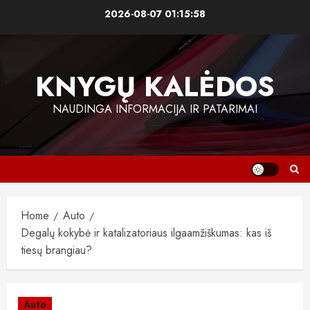
Skip
2026-08-07
01:15:59
to
content
KNYGŲ KALĖDOS
NAUDINGA INFORMACIJA IR PATARIMAI
Home
Auto
Degalų kokybė ir katalizatoriaus ilgaamžiškumas: kas iš
tiesų brangiau?
Auto