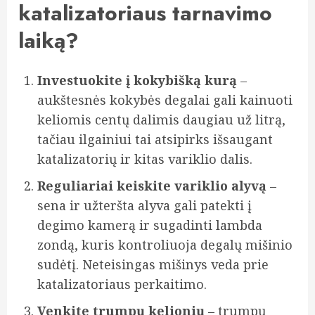
katalizatoriaus tarnavimo
laiką?
Investuokite į kokybišką kurą
–
aukštesnės kokybės degalai gali kainuoti
keliomis centų dalimis daugiau už litrą,
tačiau ilgainiui tai atsipirks išsaugant
katalizatorių ir kitas variklio dalis.
Reguliariai keiskite variklio alyvą
–
sena ir užteršta alyva gali patekti į
degimo kamerą ir sugadinti lambda
zondą, kuris kontroliuoja degalų mišinio
sudėtį. Neteisingas mišinys veda prie
katalizatoriaus perkaitimo.
Venkite trumpų kelionių
– trumpų