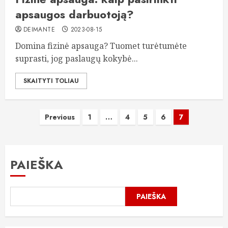
apsaugos darbuotoją?
DEIMANTE
2023-08-15
Domina fizinė apsauga? Tuomet turėtumėte
suprasti, jog paslaugų kokybė...
SKAITYTI TOLIAU
Įrašų
Previous
1
…
4
5
6
7
puslapiavimas
PAIEŠKA
PAIEŠKA