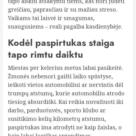
tapo aiškiu atsakymu tiems, kas nori judėti
greičiau, paprasčiau ir su mažiau streso.
Vaikams tai laisvė ir smagumas,
suaugusiems – reali pagalba kasdienybėje.
Kodėl paspirtukas staiga
tapo rimtu daiktu
Miestas per kelerius metus labai pasikeitė.
Žmonės nebenori gaišti laiko spūstyse,
ieškoti vietos automobiliui ar nervintis dėl
trumpų atstumų, kurie automobiliu atrodo
tiesiog absurdiški. Kai reikia nuvažiuoti iki
darbo, parduotuvės, sporto klubo ar
susitikimo kelių kilometrų atstumu,
paspirtukas ima atrodyti ne kaip žaislas, o
kaip labai logiškas sprendimas.