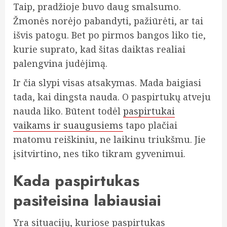
Taip, pradžioje buvo daug smalsumo.
Žmonės norėjo pabandyti, pažiūrėti, ar tai
išvis patogu. Bet po pirmos bangos liko tie,
kurie suprato, kad šitas daiktas realiai
palengvina judėjimą.
Ir čia slypi visas atsakymas. Mada baigiasi
tada, kai dingsta nauda. O paspirtukų atveju
nauda liko. Būtent todėl
paspirtukai
vaikams ir suaugusiems
tapo plačiai
matomu reiškiniu, ne laikinu triukšmu. Jie
įsitvirtino, nes tiko tikram gyvenimui.
Kada paspirtukas
pasiteisina labiausiai
Yra situacijų, kuriose paspirtukas