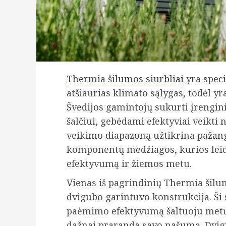
Thermia šilumos siurbliai
yra speci
atšiaurias klimato sąlygas, todėl yr
Švedijos gamintojų sukurti įrengin
šalčiui, gebėdami efektyviai veikti 
veikimo diapazoną užtikrina pažang
komponentų medžiagos, kurios leidž
efektyvumą ir žiemos metu.
Vienas iš pagrindinių Thermia šilu
dvigubo garintuvo konstrukcija. Ši
paėmimo efektyvumą šaltuoju metų l
dažnai praranda savo našumą. Dvigu