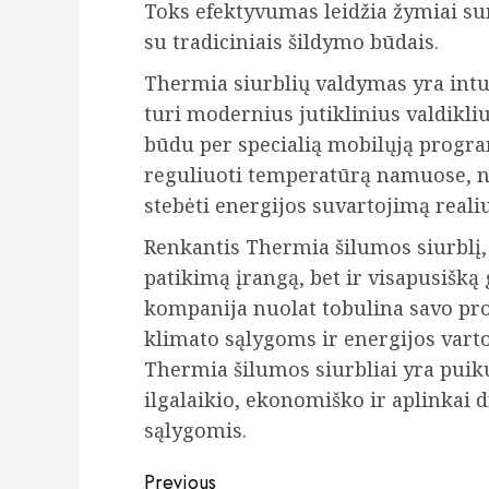
Toks efektyvumas leidžia žymiai su
su tradiciniais šildymo būdais.
Thermia siurblių valdymas yra int
turi modernius jutiklinius valdikli
būdu per specialią mobilųją program
reguliuoti temperatūrą namuose, nu
stebėti energijos suvartojimą realiu
Renkantis Thermia šilumos siurblį, 
patikimą įrangą, bet ir visapusišką
kompanija nuolat tobulina savo pr
klimato sąlygoms ir energijos vart
Thermia šilumos siurbliai yra puik
ilgalaikio, ekonomiško ir aplinkai
sąlygomis.
Continue
Previous