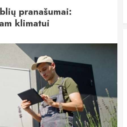
rblių pranašumai:
tam klimatui