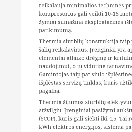
reikalauja minimalios techninės pr
kompresorius gali veikti 10-15 met
žymiai sumažina eksploatacines išla
patikimumą.
Thermia siurblių konstrukcija taip p
šalių reikalavimus. Įrenginiai yra a
elementai atlaiko drėgmę ir krituliu
naudojimui, o jų vidutinė tarnavim
Gamintojas taip pat siūlo išplėstine
išplėstas servizų tinklas, kuris užt
pagalbą.
Thermia šilumos siurblių efektyvu
atžvilgiu. Įrenginiai pasižymi auk
(SCOP), kuris gali siekti iki 4,5. T
kWh elektros energijos, sistema pa