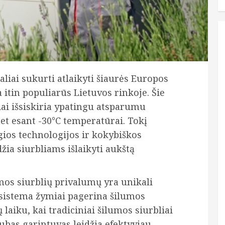
aliai sukurti atlaikyti šiaurės Europos
a itin populiarūs Lietuvos rinkoje. Šie
iai išsiskiria ypatingu atsparumu
net esant -30°C temperatūrai. Tokį
ios technologijos ir kokybiškos
ia siurbliams išlaikyti aukštą
mos siurblių privalumų yra unikali
 sistema žymiai pagerina šilumos
aiku, kai tradiciniai šilumos siurbliai
bas garintuvas leidžia efektyviau