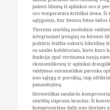
paimti šilumą iš aplinkos oro ir per
oro temperatūra kritiškai žema. Ši 
sąlygomis, kur žiemos būna šaltos i
Thermia siurblių modulinis valdym
integruojant įrenginį su kitomis 
požiūris leidžia sukurti hibridinę š
su saulės kolektoriais, kieto kuro kat
funkcija ypač vertinama naujų namų
ekonomiškesnę ir aplinkai draugiš
valdymas automatiškai parenka opti
nuo sąlygų ir poreikių, taip užtik
panaudojimą.
Hermetiškai sandarūs kompresoriai
siurblių stiprusis bruožas. Ši kons
kompresoriaus dalis nuo išorinės ap