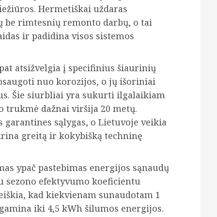
iežiūros. Hermetiškai uždaras
ų be rimtesnių remonto darbų, o tai
idas ir padidina visos sistemos
at atsižvelgia į specifinius šiaurinių
psaugoti nuo korozijos, o jų išoriniai
s. Šie siurbliai yra sukurti ilgalaikiam
o trukmė dažnai viršija 20 metų.
s garantines sąlygas, o Lietuvoje veikia
ikrina greitą ir kokybišką techninę
mas ypač pastebimas energijos sąnaudų
štu sezono efektyvumo koeficientu
ai reiškia, kad kiekvienam sunaudotam 1
gamina iki 4,5 kWh šilumos energijos.