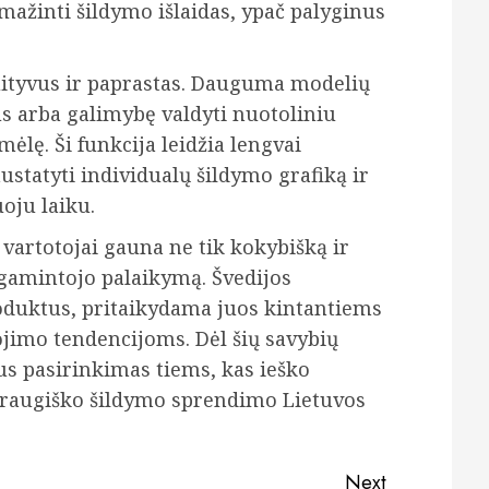
mažinti šildymo išlaidas, ypač palyginus
uityvus ir paprastas. Dauguma modelių
us arba galimybę valdyti nuotoliniu
ėlę. Ši funkcija leidžia lengvai
statyti individualų šildymo grafiką ir
oju laiku.
vartotojai gauna ne tik kokybišką ir
 gamintojo palaikymą. Švedijos
oduktus, pritaikydama juos kintantiems
ojimo tendencijoms. Dėl šių savybių
us pasirinkimas tiems, kas ieško
 draugiško šildymo sprendimo Lietuvos
Next