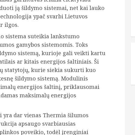
duoti ją šildymo sistemai, net kai lauko
technologija ypač svarbi Lietuvos
r ilgos.
o sistema suteikia lankstumo
šilumos gamybos sistemomis. Toks
ildymo sistemą, kurioje gali veikti kartu
ilais ar kitais energijos šaltiniais. Ši
 statytojų, kurie siekia sukurti kuo
kesnę šildymo sistemą. Modulinis
malų energijos šaltinį, priklausomai
rindamas maksimalų energijos
 yra dar vienas Thermia šilumos
trukcija apsaugo svarbiausias
linkos poveikio, todėl įrenginiai