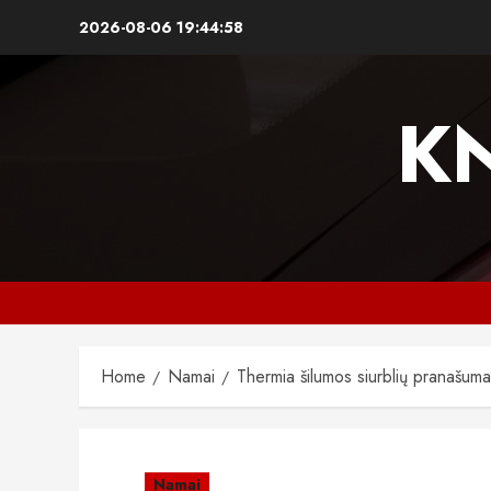
Skip
2026-08-06
19:44:59
to
content
K
Home
Namai
Thermia šilumos siurblių pranašumai
Namai