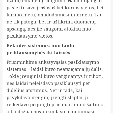
fizinių laikmenų saugumo. Naudotojai gali
pasiekti savo įrašus iš bet kurios vietos, bet
kuriuo metu, naudodamiesi internetu. Tai
ne tik patogu, bet ir užtikrina duomenų
apsaugą, nes jie saugomi atokiau nuo
pasiklausymo vietos.
Belaidės sistemos: nuo laidų
priklausomybės iki laisvės
Prisiminkime ankstyvąsias pasiklausymo
sistemas – laidai buvo neatsiejama jų dalis.
Tokie įrenginiai buvo varginantys ir riboti,
nes laidai neleisdavo pasiklausyti per
didelius atstumus. Net ir tada, kai
pavykdavo įrenginį įrengti slaptai, jį
reikėdavo prijungti prie maitinimo šaltinio,
o tai dažnai apsunkindavo naudojimąsi.