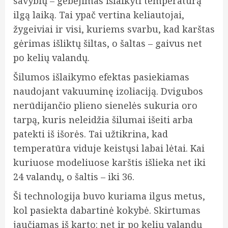
savybių – gebėjimas išlaikyti temperatūrą
ilgą laiką. Tai ypač vertina keliautojai,
žygeiviai ir visi, kuriems svarbu, kad karštas
gėrimas išliktų šiltas, o šaltas – gaivus net
po kelių valandų.
Šilumos išlaikymo efektas pasiekiamas
naudojant vakuuminę izoliaciją. Dvigubos
nerūdijančio plieno sienelės sukuria oro
tarpą, kuris neleidžia šilumai išeiti arba
patekti iš išorės. Tai užtikrina, kad
temperatūra viduje keistųsi labai lėtai. Kai
kuriuose modeliuose karštis išlieka net iki
24 valandų, o šaltis – iki 36.
Ši technologija buvo kuriama ilgus metus,
kol pasiekta dabartinė kokybė. Skirtumas
jaučiamas iš karto: net ir po kelių valandų