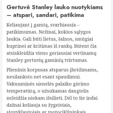
Gertuvė Stanley lauko nuotykiams
– atspari, sandari, patikima
Keliaujant į gamtą, svarbiausia –
patikimumas. Nežinai, kokios sąlygos
laukia. Gali būti lietus, šalnos, smūgiai
kuprinei ar kritimas iš rankų. Būtent čia
atsiskleidžia vieno geriausiai vertinamų
Stanley gertuvių gaminių tvirtumas.
Plieninis korpusas atsparus įbrėžimams,
nesilanksto net esant spaudimui.
Vakuuminės sienelės palaiko gėrimo
temperatūrą, o užsukamas dangtelis
neleidžia niekam išsilieti. Dėl to šie indai
dažnai keliauja su žygeiviais,
stovyklautojais ar motociklininkais.