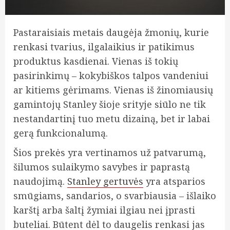
Pastaraisiais metais daugėja žmonių, kurie
renkasi tvarius, ilgalaikius ir patikimus
produktus kasdienai. Vienas iš tokių
pasirinkimų – kokybiškos talpos vandeniui
ar kitiems gėrimams. Vienas iš žinomiausių
gamintojų Stanley šioje srityje siūlo ne tik
nestandartinį tuo metu dizainą, bet ir labai
gerą funkcionalumą.
Šios prekės yra vertinamos už patvarumą,
šilumos sulaikymo savybes ir paprastą
naudojimą.
Stanley gertuvės
yra atsparios
smūgiams, sandarios, o svarbiausia – išlaiko
karštį arba šaltį žymiai ilgiau nei įprasti
buteliai. Būtent dėl to daugelis renkasi jas