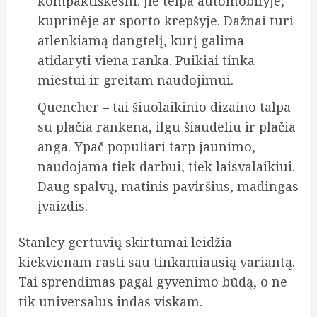
kompaktiškesni. Jie telpa automobilyje,
kuprinėje ar sporto krepšyje. Dažnai turi
atlenkiamą dangtelį, kurį galima
atidaryti viena ranka. Puikiai tinka
miestui ir greitam naudojimui.
Quencher – tai šiuolaikinio dizaino talpa
su plačia rankena, ilgu šiaudeliu ir plačia
anga. Ypač populiari tarp jaunimo,
naudojama tiek darbui, tiek laisvalaikiui.
Daug spalvų, matinis paviršius, madingas
įvaizdis.
Stanley gertuvių skirtumai leidžia
kiekvienam rasti sau tinkamiausią variantą.
Tai sprendimas pagal gyvenimo būdą, o ne
tik universalus indas viskam.