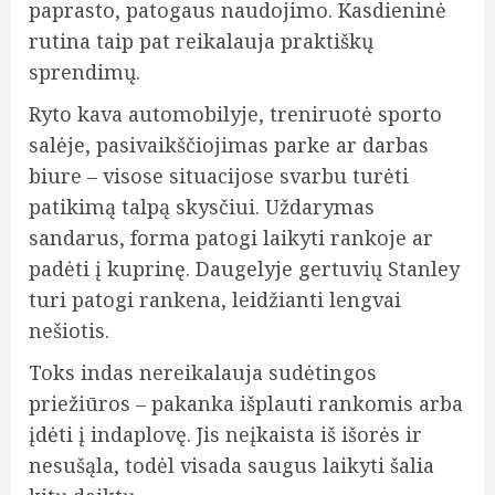
paprasto, patogaus naudojimo. Kasdieninė
rutina taip pat reikalauja praktiškų
sprendimų.
Ryto kava automobilyje, treniruotė sporto
salėje, pasivaikščiojimas parke ar darbas
biure – visose situacijose svarbu turėti
patikimą talpą skysčiui. Uždarymas
sandarus, forma patogi laikyti rankoje ar
padėti į kuprinę. Daugelyje gertuvių Stanley
turi patogi rankena, leidžianti lengvai
nešiotis.
Toks indas nereikalauja sudėtingos
priežiūros – pakanka išplauti rankomis arba
įdėti į indaplovę. Jis neįkaista iš išorės ir
nesušąla, todėl visada saugus laikyti šalia