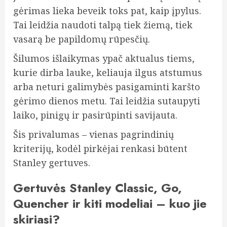
gėrimas lieka beveik toks pat, kaip įpylus.
Tai leidžia naudoti talpą tiek žiemą, tiek
vasarą be papildomų rūpesčių.
Šilumos išlaikymas ypač aktualus tiems,
kurie dirba lauke, keliauja ilgus atstumus
arba neturi galimybės pasigaminti karšto
gėrimo dienos metu. Tai leidžia sutaupyti
laiko, pinigų ir pasirūpinti savijauta.
Šis privalumas – vienas pagrindinių
kriterijų, kodėl pirkėjai renkasi būtent
Stanley gertuves.
Gertuvės Stanley Classic, Go,
Quencher ir kiti modeliai – kuo jie
skiriasi?