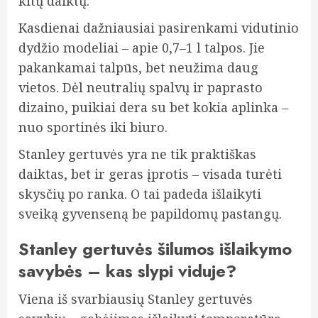
kitų daiktų.
Kasdienai dažniausiai pasirenkami vidutinio
dydžio modeliai – apie 0,7–1 l talpos. Jie
pakankamai talpūs, bet neužima daug
vietos. Dėl neutralių spalvų ir paprasto
dizaino, puikiai dera su bet kokia aplinka –
nuo sportinės iki biuro.
Stanley gertuvės yra ne tik praktiškas
daiktas, bet ir geras įprotis – visada turėti
skysčių po ranka. O tai padeda išlaikyti
sveiką gyvenseną be papildomų pastangų.
Stanley gertuvės šilumos išlaikymo
savybės – kas slypi viduje?
Viena iš svarbiausių Stanley gertuvės