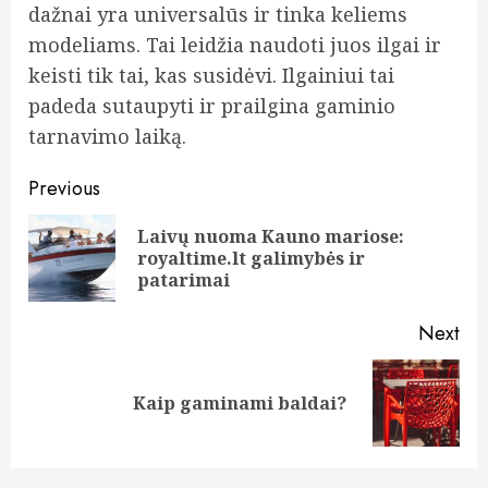
dažnai yra universalūs ir tinka keliems
modeliams. Tai leidžia naudoti juos ilgai ir
keisti tik tai, kas susidėvi. Ilgainiui tai
padeda sutaupyti ir prailgina gaminio
tarnavimo laiką.
Continue
Previous
Reading
Laivų nuoma Kauno mariose:
Pre
royaltime.lt galimybės ir
pos
patarimai
Next
Next
Kaip gaminami baldai?
post: