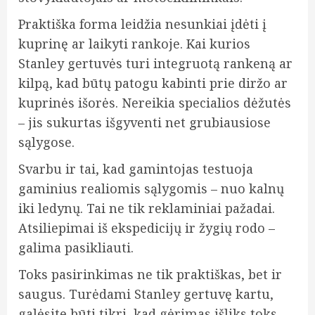
Praktiška forma leidžia nesunkiai įdėti į
kuprinę ar laikyti rankoje. Kai kurios
Stanley gertuvės turi integruotą rankeną ar
kilpą, kad būtų patogu kabinti prie diržo ar
kuprinės išorės. Nereikia specialios dėžutės
– jis sukurtas išgyventi net grubiausiose
sąlygose.
Svarbu ir tai, kad gamintojas testuoja
gaminius realiomis sąlygomis – nuo kalnų
iki ledynų. Tai ne tik reklaminiai pažadai.
Atsiliepimai iš ekspedicijų ir žygių rodo –
galima pasikliauti.
Toks pasirinkimas ne tik praktiškas, bet ir
saugus. Turėdami Stanley gertuvę kartu,
galėsite būti tikri, kad gėrimas išliks toks,