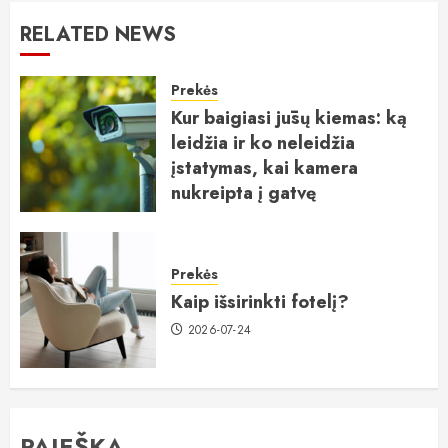
RELATED NEWS
Prekės
Kur baigiasi jūsų kiemas: ką
leidžia ir ko neleidžia
įstatymas, kai kamera
nukreipta į gatvę
2026-07-25
Prekės
Kaip išsirinkti fotelį?
2026-07-24
PAIEŠKA