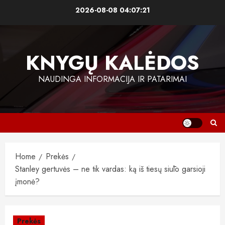
Skip
2026-08-08
04:07:22
to
content
KNYGŲ KALĖDOS
NAUDINGA INFORMACIJA IR PATARIMAI
Home
Prekės
Stanley gertuvės – ne tik vardas: ką iš tiesų siūlo garsioji
įmonė?
Prekės