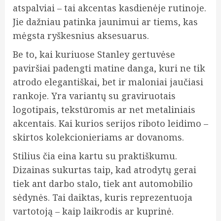
atspalviai – tai akcentas kasdienėje rutinoje.
Jie dažniau patinka jaunimui ar tiems, kas
mėgsta ryškesnius aksesuarus.
Be to, kai kuriuose Stanley gertuvėse
paviršiai padengti matine danga, kuri ne tik
atrodo elegantiškai, bet ir maloniai jaučiasi
rankoje. Yra variantų su graviruotais
logotipais, tekstūromis ar net metaliniais
akcentais. Kai kurios serijos riboto leidimo –
skirtos kolekcionieriams ar dovanoms.
Stilius čia eina kartu su praktiškumu.
Dizainas sukurtas taip, kad atrodytų gerai
tiek ant darbo stalo, tiek ant automobilio
sėdynės. Tai daiktas, kuris reprezentuoja
vartotoją – kaip laikrodis ar kuprinė.