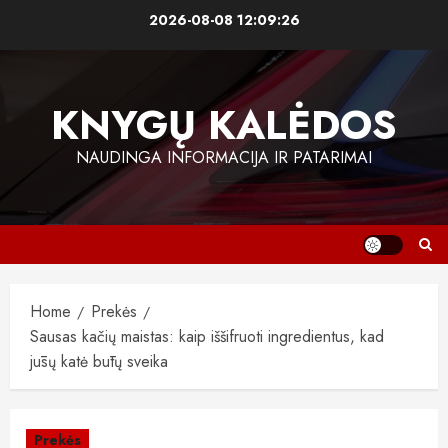
Skip
2026-08-08
12:09:27
to
content
KNYGŲ KALĖDOS
NAUDINGA INFORMACIJA IR PATARIMAI
Home
Prekės
Sausas kačių maistas: kaip iššifruoti ingredientus, kad
jūsų katė būtų sveika
Prekės