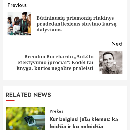
Continue
Previous
Reading
Būtiniausių priemonių rinkinys
Pre
pradedantiesiems siuvimo kursų
pos
dalyviams
Next
Brendon Burchardo „Aukšto
Next
efektyvumo įpročiai”: Kodėl tai
post:
knyga, kurios negalite praleisti
RELATED NEWS
Prekės
Kur baigiasi jūsų kiemas: ką
leidžia ir ko neleidžia