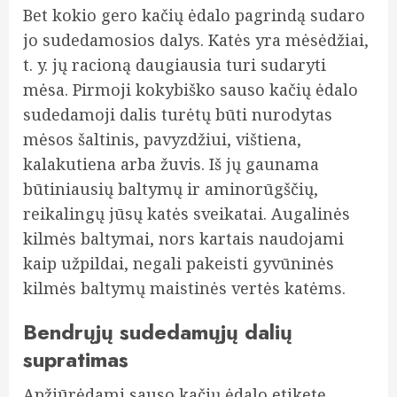
Bet kokio gero kačių ėdalo pagrindą sudaro
jo sudedamosios dalys. Katės yra mėsėdžiai,
t. y. jų racioną daugiausia turi sudaryti
mėsa. Pirmoji kokybiško sauso kačių ėdalo
sudedamoji dalis turėtų būti nurodytas
mėsos šaltinis, pavyzdžiui, vištiena,
kalakutiena arba žuvis. Iš jų gaunama
būtiniausių baltymų ir aminorūgščių,
reikalingų jūsų katės sveikatai. Augalinės
kilmės baltymai, nors kartais naudojami
kaip užpildai, negali pakeisti gyvūninės
kilmės baltymų maistinės vertės katėms.
Bendrųjų sudedamųjų dalių
supratimas
Apžiūrėdami sauso kačių ėdalo etiketę