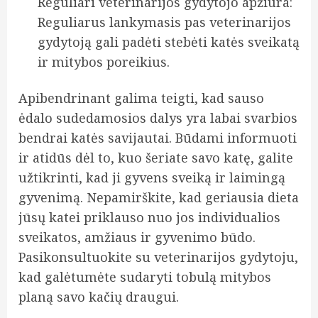
Reguliari veterinarijos gydytojo apžiūra:
Reguliarus lankymasis pas veterinarijos
gydytoją gali padėti stebėti katės sveikatą
ir mitybos poreikius.
Apibendrinant galima teigti, kad sauso
ėdalo sudedamosios dalys yra labai svarbios
bendrai katės savijautai. Būdami informuoti
ir atidūs dėl to, kuo šeriate savo katę, galite
užtikrinti, kad ji gyvens sveiką ir laimingą
gyvenimą. Nepamirškite, kad geriausia dieta
jūsų katei priklauso nuo jos individualios
sveikatos, amžiaus ir gyvenimo būdo.
Pasikonsultuokite su veterinarijos gydytoju,
kad galėtumėte sudaryti tobulą mitybos
planą savo kačių draugui.