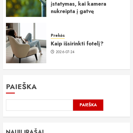
įstatymas, kai kamera
nukreipta į gatvę
2026-07-25
Prekės
Kaip išsirinkti fotelį?
2026-07-24
PAIEŠKA
PAIEŠKA
NAUJI ĮRAŠAI