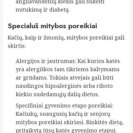
angliavandenių kiekis gali sukelti
nutukimą ir diabetą.
Specialūs mitybos poreikiai
Kačių, kaip ir žmonių, mitybos poreikiai gali
skirtis:
Alergijos ir jautrumas: Kai kurios katės
yra alergiškos tam tikriems baltymams
ar grūdams. Tokiais atvejais gali būti
naudingos hipoalerginės arba riboto
kiekio sudedamųjų dalių dietos.
Specifiniai gyvenimo etapo poreikiai:
Kačiukų, suaugusių kačių ir senjorų
mitybos poreikiai skiriasi. Rinkitės dietą,
pritaikytą jūsų katės gyvenimo etapui.