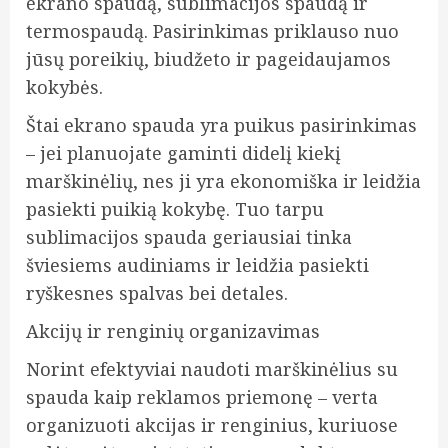
ekrano spaudą, sublimacijos spaudą ir
termospaudą. Pasirinkimas priklauso nuo
jūsų poreikių, biudžeto ir pageidaujamos
kokybės.
Štai ekrano spauda yra puikus pasirinkimas
– jei planuojate gaminti didelį kiekį
marškinėlių, nes ji yra ekonomiška ir leidžia
pasiekti puikią kokybę. Tuo tarpu
sublimacijos spauda geriausiai tinka
šviesiems audiniams ir leidžia pasiekti
ryškesnes spalvas bei detales.
Akcijų ir renginių organizavimas
Norint efektyviai naudoti marškinėlius su
spauda kaip reklamos priemonę – verta
organizuoti akcijas ir renginius, kuriuose