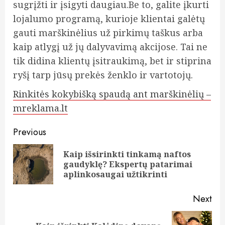
sugrįžti ir įsigyti daugiau.Be to, galite įkurti
lojalumo programą, kurioje klientai galėtų
gauti marškinėlius už pirkimų taškus arba
kaip atlygį už jų dalyvavimą akcijose. Tai ne
tik didina klientų įsitraukimą, bet ir stiprina
ryšį tarp jūsų prekės ženklo ir vartotojų.
Rinkitės kokybišką spaudą ant marškinėlių –
mreklama.lt
Continue
Previous
Reading
Kaip išsirinkti tinkamą naftos
Pre
gaudyklę? Ekspertų patarimai
pos
aplinkosaugai užtikrinti
Next