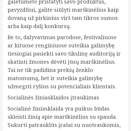
galėtumėte pristatyti savo produktus,
pavyzdžiui, galite siūlyti marškinėlius kaip
dovaną už pirkinius virš tam tikros sumos
arba kaip dalį konkursų.
Be to, dalyvavimas parodose, festivaliuose
ar kituose renginiuose suteikia galimybę
tiesiogiai pasiekti savo tikslinę auditoriją ir
skatinti žmones dėvėti jūsų marškinėlius.
Tai ne tik padidina prekių ženklo
matomumą, bet ir suteikia galimybę
užmegzti ryšius su potencialiais klientais.
Socialinės žiniasklaidos įtraukimas
Socialinė žiniasklaida yra puikus būdas
skleisti žinią apie marškinėlius su spauda.
Sukurti patrauklūs įrašai su nuotraukomis,