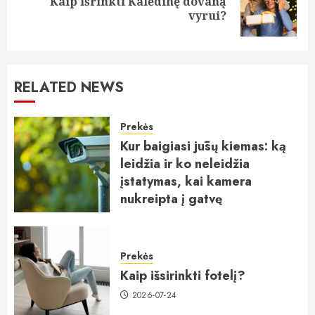
Kaip išrinkti Kalėdinę dovaną
Next
vyrui?
post:
RELATED NEWS
Prekės
Kur baigiasi jūsų kiemas: ką
leidžia ir ko neleidžia
įstatymas, kai kamera
nukreipta į gatvę
2026-07-25
Prekės
Kaip išsirinkti fotelį?
2026-07-24