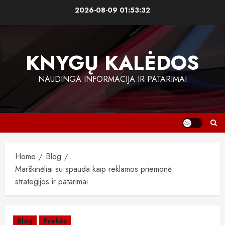
Skip
2026-08-09
01:53:32
to
content
KNYGŲ KALĖDOS
NAUDINGA INFORMACIJA IR PATARIMAI
Home
Blog
Marškinėliai su spauda kaip reklamos priemonė:
strategijos ir patarimai
Blog
Prekės