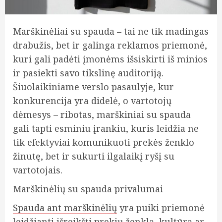
Marškinėliai su spauda – tai ne tik madingas
drabužis, bet ir galinga reklamos priemonė,
kuri gali padėti įmonėms išsiskirti iš minios
ir pasiekti savo tikslinę auditoriją.
Šiuolaikiniame verslo pasaulyje, kur
konkurencija yra didelė, o vartotojų
dėmesys – ribotas, marškiniai su spauda
gali tapti esminiu įrankiu, kuris leidžia ne
tik efektyviai komunikuoti prekės ženklo
žinutę, bet ir sukurti ilgalaikį ryšį su
vartotojais.
Marškinėlių su spauda privalumai
Spauda ant marškinėlių
yra puiki priemonė
leidžianti išreikšti prekių ženklą, kultūrą ar