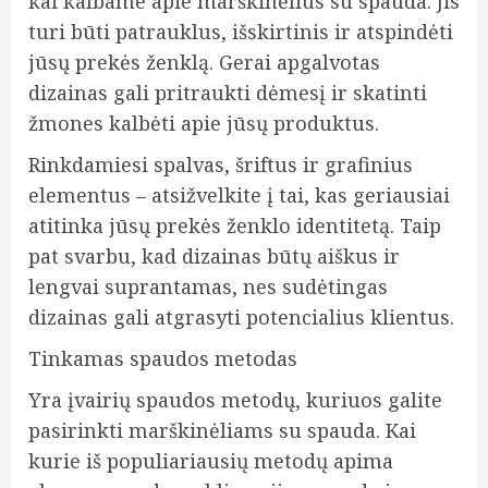
kai kalbame apie marškinėlius su spauda. Jis
turi būti patrauklus, išskirtinis ir atspindėti
jūsų prekės ženklą. Gerai apgalvotas
dizainas gali pritraukti dėmesį ir skatinti
žmones kalbėti apie jūsų produktus.
Rinkdamiesi spalvas, šriftus ir grafinius
elementus – atsižvelkite į tai, kas geriausiai
atitinka jūsų prekės ženklo identitetą. Taip
pat svarbu, kad dizainas būtų aiškus ir
lengvai suprantamas, nes sudėtingas
dizainas gali atgrasyti potencialius klientus.
Tinkamas spaudos metodas
Yra įvairių spaudos metodų, kuriuos galite
pasirinkti marškinėliams su spauda. Kai
kurie iš populiariausių metodų apima