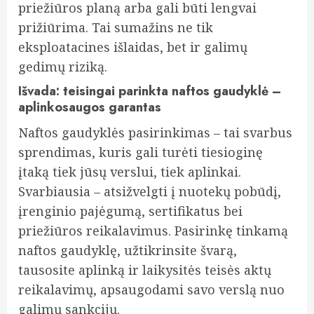
priežiūros planą arba gali būti lengvai
prižiūrima. Tai sumažins ne tik
eksploatacines išlaidas, bet ir galimų
gedimų riziką.
Išvada: teisingai parinkta naftos gaudyklė –
aplinkosaugos garantas
Naftos gaudyklės pasirinkimas – tai svarbus
sprendimas, kuris gali turėti tiesioginę
įtaką tiek jūsų verslui, tiek aplinkai.
Svarbiausia – atsižvelgti į nuotekų pobūdį,
įrenginio pajėgumą, sertifikatus bei
priežiūros reikalavimus. Pasirinkę tinkamą
naftos gaudyklę, užtikrinsite švarą,
tausosite aplinką ir laikysitės teisės aktų
reikalavimų, apsaugodami savo verslą nuo
galimų sankcijų.