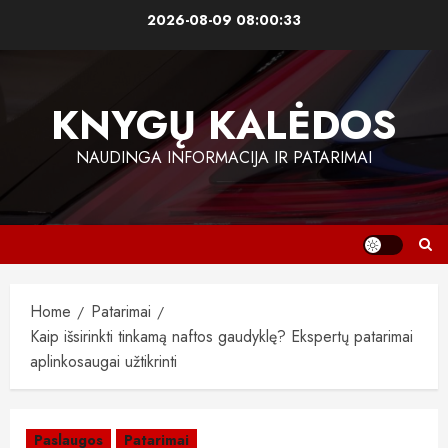
Skip
2026-08-09
08:00:33
to
content
KNYGŲ KALĖDOS
NAUDINGA INFORMACIJA IR PATARIMAI
Home
Patarimai
Kaip išsirinkti tinkamą naftos gaudyklę? Ekspertų patarimai
aplinkosaugai užtikrinti
Paslaugos
Patarimai