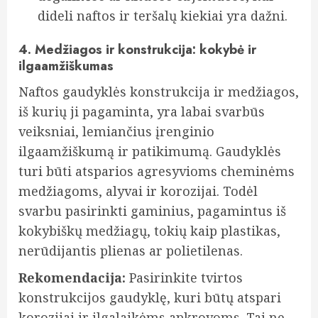
dideli naftos ir teršalų kiekiai yra dažni.
4. Medžiagos ir konstrukcija: kokybė ir
ilgaamžiškumas
Naftos gaudyklės konstrukcija ir medžiagos,
iš kurių ji pagaminta, yra labai svarbūs
veiksniai, lemiančius įrenginio
ilgaamžiškumą ir patikimumą. Gaudyklės
turi būti atsparios agresyvioms cheminėms
medžiagoms, alyvai ir korozijai. Todėl
svarbu pasirinkti gaminius, pagamintus iš
kokybiškų medžiagų, tokių kaip plastikas,
nerūdijantis plienas ar polietilenas.
Rekomendacija:
Pasirinkite tvirtos
konstrukcijos gaudyklę, kuri būtų atspari
korozijai ir ilgalaikėms apkrovoms. Tai ne