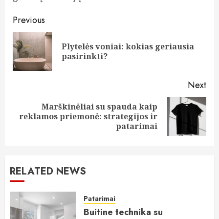
Continue
Previous
Reading
Plytelės voniai: kokias geriausia
Pre
pasirinkti?
pos
Next
Marškinėliai su spauda kaip
Next
reklamos priemonė: strategijos ir
post:
patarimai
RELATED NEWS
Patarimai
Buitine technika su