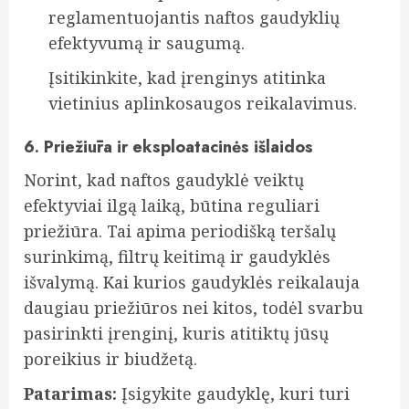
reglamentuojantis naftos gaudyklių
efektyvumą ir saugumą.
Įsitikinkite, kad įrenginys atitinka
vietinius aplinkosaugos reikalavimus.
6. Priežiūra ir eksploatacinės išlaidos
Norint, kad naftos gaudyklė veiktų
efektyviai ilgą laiką, būtina reguliari
priežiūra. Tai apima periodišką teršalų
surinkimą, filtrų keitimą ir gaudyklės
išvalymą. Kai kurios gaudyklės reikalauja
daugiau priežiūros nei kitos, todėl svarbu
pasirinkti įrenginį, kuris atitiktų jūsų
poreikius ir biudžetą.
Patarimas:
Įsigykite gaudyklę, kuri turi