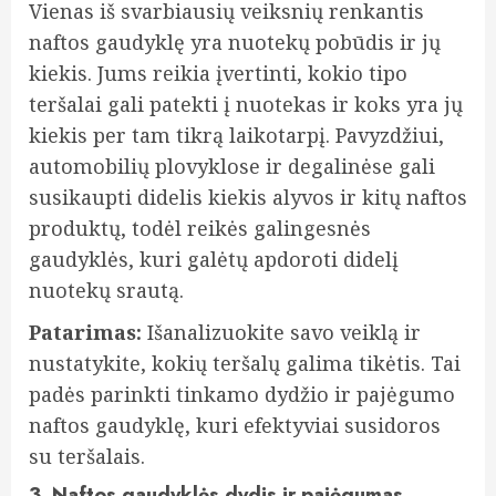
Vienas iš svarbiausių veiksnių renkantis
naftos gaudyklę yra nuotekų pobūdis ir jų
kiekis. Jums reikia įvertinti, kokio tipo
teršalai gali patekti į nuotekas ir koks yra jų
kiekis per tam tikrą laikotarpį. Pavyzdžiui,
automobilių plovyklose ir degalinėse gali
susikaupti didelis kiekis alyvos ir kitų naftos
produktų, todėl reikės galingesnės
gaudyklės, kuri galėtų apdoroti didelį
nuotekų srautą.
Patarimas:
Išanalizuokite savo veiklą ir
nustatykite, kokių teršalų galima tikėtis. Tai
padės parinkti tinkamo dydžio ir pajėgumo
naftos gaudyklę, kuri efektyviai susidoros
su teršalais.
3. Naftos gaudyklės dydis ir pajėgumas