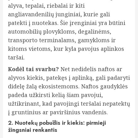
alyva, tepalai, riebalai ir kiti
angliavandenilių junginiai, kurie gali
patekti į nuotekas. Šie įrenginiai yra būtini
automobilių plovykloms, degalinėms,
transporto terminalams, gamykloms ir
kitoms vietoms, kur kyla pavojus aplinkos
taršai.
Kodėl tai svarbu?
Net nedidelis naftos ar
alyvos kiekis, patekęs į aplinką, gali padaryti
didelę žalą ekosistemoms. Naftos gaudyklės
padeda užkirsti kelią šiam pavojui,
užtikrinant, kad pavojingi teršalai nepatektų
į gruntinius ar paviršinius vandenis.
2. Nuotekų pobūdis ir kiekis: pirmieji
žingsniai renkantis