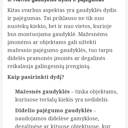
Kitas svarbus aspektas yra gaudyklės dydis
ir pajėgumas. Tai priklauso ne tik nuo
nuotekų kiekio, bet ir nuo vietos, kurioje
bus montuojama gaudyklė. Mažesnėms
įmonėms ar objektams gali užtekti
mažesnio pajėgumo gaudyklės, tuo tarpu
didelės pramonės įmonės ar degalinės
reikalauja galingesnių įrenginių.
Kaip pasirinkti dydį?
Mažesnės gaudyklės
– tinka objektams,
kuriuose teršalų kiekis yra nedidelis.
Didelio pajėgumo gaudyklės
–
naudojamos didelėse gamyklose,
degalinėse ar kituose objektuose, kur