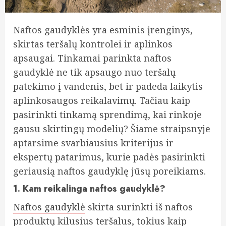
Naftos gaudyklės yra esminis įrenginys,
skirtas teršalų kontrolei ir aplinkos
apsaugai. Tinkamai parinkta naftos
gaudyklė ne tik apsaugo nuo teršalų
patekimo į vandenis, bet ir padeda laikytis
aplinkosaugos reikalavimų. Tačiau kaip
pasirinkti tinkamą sprendimą, kai rinkoje
gausu skirtingų modelių? Šiame straipsnyje
aptarsime svarbiausius kriterijus ir
ekspertų patarimus, kurie padės pasirinkti
geriausią naftos gaudyklę jūsų poreikiams.
1. Kam reikalinga naftos gaudyklė?
Naftos gaudyklė
skirta surinkti iš naftos
produktų kilusius teršalus, tokius kaip