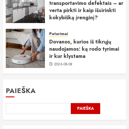
transportavimo defektais – ar
verta pirkti ir kaip išsirinkti
kokybišką įrenginį?
2026-08-09
Patarimai
Dovanos, kurios iš tikrųjų
naudojamos: ką rodo tyrimai
ir kur klystama
2026-08-08
PAIEŠKA
PAIEŠKA