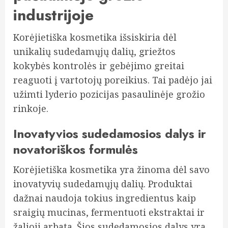
industrijoje
Korėjietiška kosmetika išsiskiria dėl
unikalių sudedamųjų dalių, griežtos
kokybės kontrolės ir gebėjimo greitai
reaguoti į vartotojų poreikius. Tai padėjo jai
užimti lyderio pozicijas pasaulinėje grožio
rinkoje.
Inovatyvios sudedamosios dalys ir
novatoriškos formulės
Korėjietiška kosmetika yra žinoma dėl savo
inovatyvių sudedamųjų dalių. Produktai
dažnai naudoja tokius ingredientus kaip
sraigių mucinas, fermentuoti ekstraktai ir
žalioji arbata. Šios sudedamosios dalys yra