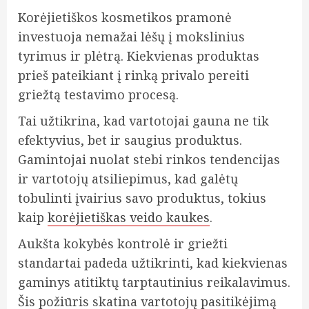
Korėjietiškos kosmetikos pramonė
investuoja nemažai lėšų į mokslinius
tyrimus ir plėtrą. Kiekvienas produktas
prieš pateikiant į rinką privalo pereiti
griežtą testavimo procesą.
Tai užtikrina, kad vartotojai gauna ne tik
efektyvius, bet ir saugius produktus.
Gamintojai nuolat stebi rinkos tendencijas
ir vartotojų atsiliepimus, kad galėtų
tobulinti įvairius savo produktus, tokius
kaip
korėjietiškas veido kaukes
.
Aukšta kokybės kontrolė ir griežti
standartai padeda užtikrinti, kad kiekvienas
gaminys atitiktų tarptautinius reikalavimus.
Šis požiūris skatina vartotojų pasitikėjimą