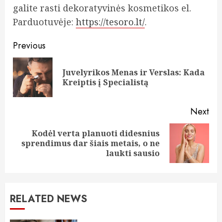
galite rasti dekoratyvinės kosmetikos el.
Parduotuvėje:
https://tesoro.lt/
.
Continue
Previous
Reading
Juvelyrikos Menas ir Verslas: Kada
Pre
Kreiptis į Specialistą
pos
Next
Kodėl verta planuoti didesnius
Next
sprendimus dar šiais metais, o ne
post:
laukti sausio
RELATED NEWS