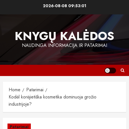
Skip
2026-08-08
09:53:01
to
content
KNYGŲ KALĖDOS
NAUDINGA INFORMACIJA IR PATARIMAI
Home
Patarimai
Kodėl korėjietiška kosmetika dominuoja grožio
industrijoje?
Patarimai