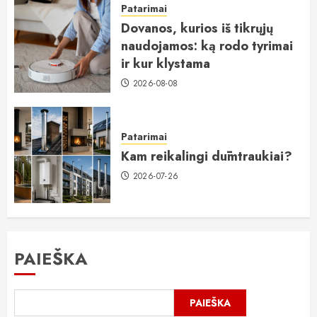
Patarimai
Dovanos, kurios iš tikrųjų
naudojamos: ką rodo tyrimai
ir kur klystama
2026-08-08
Patarimai
Kam reikalingi dūmtraukiai?
2026-07-26
PAIEŠKA
PAIEŠKA