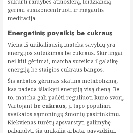
sukurti ramybės atmosferą, leidžiančią
geriau susikoncentruoti ir mėgautis
meditacija.
Energetinis poveikis be cukraus
Viena iš unikaliausių matcha savybių yra
energijos suteikimas be cukraus. Skirtingai
nei kiti gėrimai, matcha suteikia ilgalaikę
energiją be staigios cukraus bangos.
Šis arbatos gėrimas skatina metabolizmą,
kas padeda išlaikyti energiją visą dieną. Be
to, matcha gali padėti reguliuoti kūno svorį.
Vartojant
be cukraus
, ji tapo populiari
sveikatos sąmoningų žmonių pasirinkimu.
Kiekvienas turėtų apsvarstyti galimybę
pabandyti šią unikalią arbatą, pavyzdžiui,