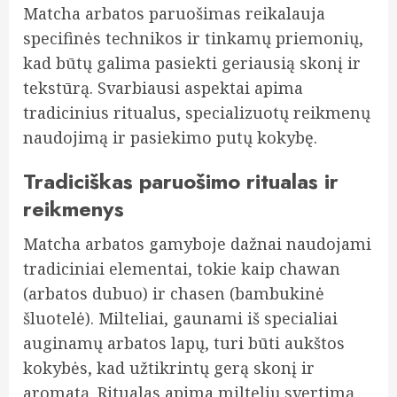
Matcha arbatos paruošimas reikalauja
specifinės technikos ir tinkamų priemonių,
kad būtų galima pasiekti geriausią skonį ir
tekstūrą. Svarbiausi aspektai apima
tradicinius ritualus, specializuotų reikmenų
naudojimą ir pasiekimo putų kokybę.
Tradiciškas paruošimo ritualas ir
reikmenys
Matcha arbatos gamyboje dažnai naudojami
tradiciniai elementai, tokie kaip chawan
(arbatos dubuo) ir chasen (bambukinė
šluotelė). Milteliai, gaunami iš specialiai
auginamų arbatos lapų, turi būti aukštos
kokybės, kad užtikrintų gerą skonį ir
aromatą. Ritualas apima miltelių svertimą,