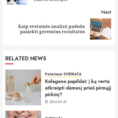
Next
Kaip svetainės analizė padeda
Next
pasiekti geresnius rezultatus
post:
RELATED NEWS
Patarimai
SVEIKATA
Kolageno papildai: į ką verta
atkreipti dėmesį prieš pirmąjį
pirkinį?
2026-06-30