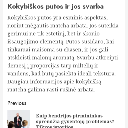
Kokybiškos putos ir jos svarba
Kokybiškos putos yra esminis aspektas,
norint mėgautis matcha arbata. Jos suteikia
gėrimui ne tik estetinį, bet ir skonio
išsaugojimo elementą. Putos susidaro, kai
tinkamai maišoma su chasen, ir jos gali
atskleisti malonų aromatą. Svarbu atkreipti
dėmesį į proporcijas tarp miltelių ir
vandens, kad būtų pasiekta ideali tekstūra.
Daugiau informacijos apie kokybišką
matcha galima rasti
rūšinė arbata
.
Continue
Previous
Reading
Kaip bendrijos pirmininkas
Pre
sprendžia gyventojų problemas?
pos
Tikros istorijos