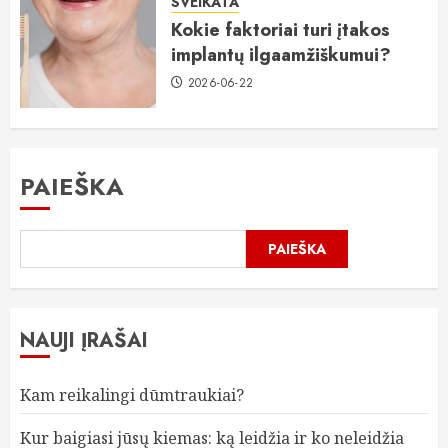
SVEIKATA
Kokie faktoriai turi įtakos
implantų ilgaamžiškumui?
2026-06-22
PAIEŠKA
PAIEŠKA
NAUJI ĮRAŠAI
Kam reikalingi dūmtraukiai?
Kur baigiasi jūsų kiemas: ką leidžia ir ko neleidžia