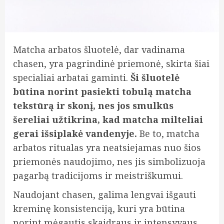
Matcha arbatos šluotelė, dar vadinama
chasen, yra pagrindinė priemonė, skirta šiai
specialiai arbatai gaminti.
Ši šluotelė
būtina norint pasiekti tobulą matcha
tekstūrą ir skonį, nes jos smulkūs
šereliai užtikrina, kad matcha milteliai
gerai išsiplakė vandenyje.
Be to, matcha
arbatos ritualas yra neatsiejamas nuo šios
priemonės naudojimo, nes jis simbolizuoja
pagarbą tradicijoms ir meistriškumui.
Naudojant chasen, galima lengvai išgauti
kreminę konsistenciją, kuri yra būtina
norint mėgautis skaidraus ir intensyvaus