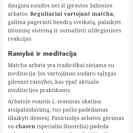
daugiau naudos nei iš įprastos žaliosios
arbatos.
Reguliariai vartojant matcha
,
galima pagerinti bendrą sveikatą, palaikyti
imuninę sistemą ir sumažinti uždegimines
reakcijas.
Ramybė ir meditacija
Matcha arbata yra tradiciškai siejama su
meditacija. Jos vartojimas sudaro sąlygas
gilesnei ramybei, kas ypač aktualu
meditacijos praktikams.
Arbatoje esantis L-teaninas skatina
atsipalaidavimą, tuo pačiu padėdamas
išlaikyti dėmesį. Pasiruošęs arbatos gėrimas
su
chasen
(specialiu šluoteliu) padeda