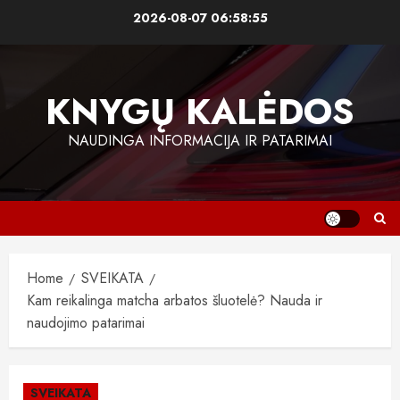
Skip
2026-08-07
06:58:56
to
content
KNYGŲ KALĖDOS
NAUDINGA INFORMACIJA IR PATARIMAI
Home
SVEIKATA
Kam reikalinga matcha arbatos šluotelė? Nauda ir
naudojimo patarimai
SVEIKATA