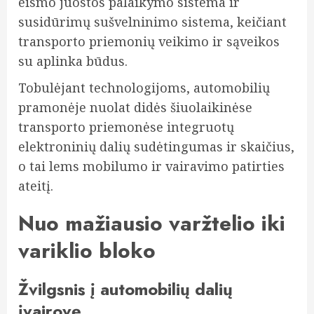
eismo juostos palaikymo sistema ir
susidūrimų sušvelninimo sistema, keičiant
transporto priemonių veikimo ir sąveikos
su aplinka būdus.
Tobulėjant technologijoms, automobilių
pramonėje nuolat didės šiuolaikinėse
transporto priemonėse integruotų
elektroninių dalių sudėtingumas ir skaičius,
o tai lems mobilumo ir vairavimo patirties
ateitį.
Nuo mažiausio varžtelio iki
variklio bloko
Žvilgsnis į automobilių dalių
įvairovę