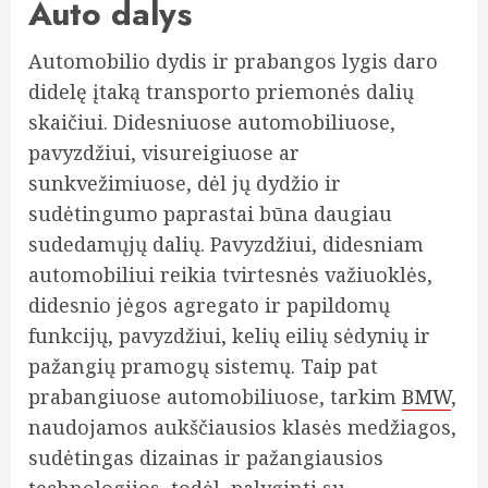
Auto dalys
Automobilio dydis ir prabangos lygis daro
didelę įtaką transporto priemonės dalių
skaičiui. Didesniuose automobiliuose,
pavyzdžiui, visureigiuose ar
sunkvežimiuose, dėl jų dydžio ir
sudėtingumo paprastai būna daugiau
sudedamųjų dalių. Pavyzdžiui, didesniam
automobiliui reikia tvirtesnės važiuoklės,
didesnio jėgos agregato ir papildomų
funkcijų, pavyzdžiui, kelių eilių sėdynių ir
pažangių pramogų sistemų. Taip pat
prabangiuose automobiliuose, tarkim
BMW
,
naudojamos aukščiausios klasės medžiagos,
sudėtingas dizainas ir pažangiausios
technologijos, todėl, palyginti su