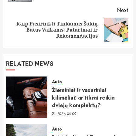
Next
Kaip Pasirinkti Tinkamus Šokių
Next
Batus Vaikams: Patarimai ir
post:
Rekomendacijos
RELATED NEWS
Auto
Žieminiai ir vasariniai
kilimėliai: ar tikrai reikia
dviejų komplektų?
2026-04-09
Auto