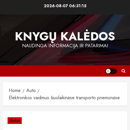
Skip
2026-08-07
06:31:15
to
content
KNYGŲ KALĖDOS
NAUDINGA INFORMACIJA IR PATARIMAI
Home
Auto
Elektronikos vaidmuo šiuolaikinėse transporto priemonėse
Auto