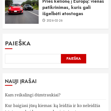
Prieš kelionę į Europą: vienas
patikrinimas, kuris gali
išgelbėti atostogas
2026-02-26
PAIEŠKA
PAIEŠKA
NAUJI ĮRAŠAI
Kam reikalingi dūmtraukiai?
Kur baigiasi jūsų kiemas: ką leidžia ir ko neleidžia