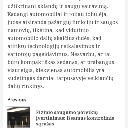
užtikrinant sklandų ir saugų vairavimą.
Kadangi automobiliai ir toliau tobulėja,
juose atsiranda pažangių funkcijų ir saugos
naujovių, tikėtina, kad vidutinio
automobilio dalių skaičius didės, kad
atitiktų technologijų reikalavimus ir
vartotojų pageidavimus. Nesvarbu, ar tai
būtų kompaktiškas sedanas, ar prabangus
visureigis, kiekvienas automobilis yra
sudėtingas darniai tarpusavyje veikiančių
dalių rinkinys.
Continue
Previous
Reading
Fizinio saugumo poreikių
Pre
įvertinimas: Išsamus kontrolinis
pos
sąrašas