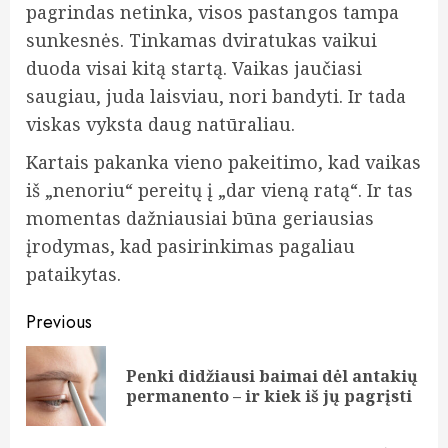
pagrindas netinka, visos pastangos tampa
sunkesnės. Tinkamas dviratukas vaikui
duoda visai kitą startą. Vaikas jaučiasi
saugiau, juda laisviau, nori bandyti. Ir tada
viskas vyksta daug natūraliau.
Kartais pakanka vieno pakeitimo, kad vaikas
iš „nenoriu“ pereitų į „dar vieną ratą“. Ir tas
momentas dažniausiai būna geriausias
įrodymas, kad pasirinkimas pagaliau
pataikytas.
Continue
Previous
Reading
Penki didžiausi baimai dėl antakių
Pre
permanento – ir kiek iš jų pagrįsti
pos