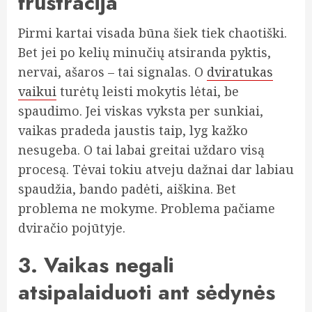
frustracija
Pirmi kartai visada būna šiek tiek chaotiški.
Bet jei po kelių minučių atsiranda pyktis,
nervai, ašaros – tai signalas. O
dviratukas
vaikui
turėtų leisti mokytis lėtai, be
spaudimo. Jei viskas vyksta per sunkiai,
vaikas pradeda jaustis taip, lyg kažko
nesugeba. O tai labai greitai uždaro visą
procesą. Tėvai tokiu atveju dažnai dar labiau
spaudžia, bando padėti, aiškina. Bet
problema ne mokyme. Problema pačiame
dviračio pojūtyje.
3. Vaikas negali
atsipalaiduoti ant sėdynės