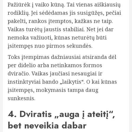
Pažiūrėk į vaiko kūną. Tai vienas aiškiausių
rodiklių. Jei sėdėdamas jis susigūžęs, pečiai
pakelti, rankos įtemptos, kažkas ne taip.
Vaikas turėtų jaustis stabiliai. Net jei dar
nemoka važiuoti, kūnas neturėtų būti
įsitempęs nuo pirmos sekundės.
Toks įtempimas dažniausiai atsiranda dėl
per didelio arba netinkamos formos
dviračio. Vaikas jaučiasi nesaugiai ir
instinktyviai bando „laikytis“. O kai kūnas
įsitempęs, mokymasis tampa daug
sunkesnis.
4. Dviratis „auga į ateitį“,
bet neveikia dabar