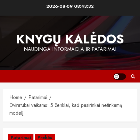
Skip
2026-08-09
08:43:32
to
content
KNYGŲ KALĖDOS
NAUDINGA INFORMACIJA IR PATARIMAI
Home
Patarimai
Dviratukai vaikams: 5 ženklai, kad pasirinkai netinkamą
modelį
Patarimai
Prekės