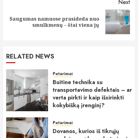
Next
Saugumas namuose prasideda nuo
Next
smulkmenų – štai viena jų
post:
RELATED NEWS
Patarimai
Buitine technika su
transportavimo defektais – ar
verta pirkti ir kaip išsirinkti
kokybišką įrenginį?
2026-08-09
Patarimai
Dovanos, kurios iš tikrųjų