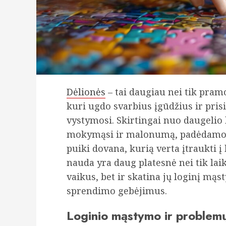
Dėlionės
– tai daugiau nei tik pram
kuri ugdo svarbius įgūdžius ir pris
vystymosi. Skirtingai nuo daugelio 
mokymąsi ir malonumą, padėdamos v
puiki dovana, kurią verta įtraukti į 
nauda yra daug platesnė nei tik lai
vaikus, bet ir skatina jų loginį m
sprendimo gebėjimus.
Loginio mąstymo ir problem