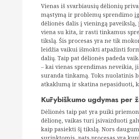
Vienas iš svarbiausių dėlionių priv
mąstymą ir problemų sprendimo įgūd
dėlionės dalis į vieningą paveikslą, 
viena su kita, ir rasti tinkamus sp
tikslą. Šis procesas yra ne tik moko
leidžia vaikui išmokti atpažinti for
dalių. Taip pat dėlionės padeda vai
– kai vienas sprendimas neveikia, jie
suranda tinkamą. Toks nuolatinis 
atkaklumą ir skatina nepasiduoti, ko
Kūrybiškumo ugdymas per ž
Dėlionės taip pat yra puiki priemo
dėlionę, vaikas turi įsivaizduoti gal
kaip pasiekti šį tikslą. Nors daugum
surinktomis, pats procesas yra kupi