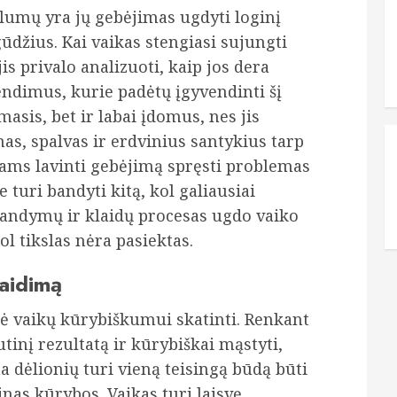
alumų yra jų gebėjimas ugdyti loginį
žius. Kai vaikas stengiasi sujungti
jis privalo analizuoti, kaip jos dera
rendimus, kurie padėtų įgyvendinti šį
masis, bet ir labai įdomus, nes jis
mas, spalvas ir erdvinius santykius tarp
kams lavinti gebėjimą spręsti problemas
 turi bandyti kitą, kol galiausiai
bandymų ir klaidų procesas ugdo vaiko
l tikslas nėra pasiektas.
aidimą
nė vaikų kūrybiškumui skatinti. Renkant
utinį rezultatą ir kūrybiškai mąstyti,
a dėlionių turi vieną teisingą būdą būti
nas kūrybos. Vaikas turi laisvę