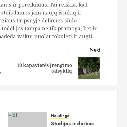
ams ir poreikiams. Tai reiškia, kad
 suteikdamos jam naujų iššūkių ir
žiaus tarpsnyje dėlionės siūlo
todėl jos tampa ne tik pramoga, bet ir
deda vaikui nuolat tobulėti ir augti.
Next
10 kapavietės įrengimo
Previous
Next
taisyklių
post:
post:
?
Naudinga
Studijos ir darbas