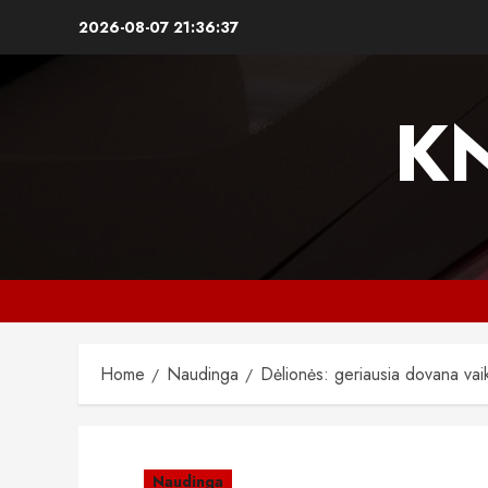
Skip
2026-08-07
21:36:38
to
content
K
Home
Naudinga
Dėlionės: geriausia dovana vaik
Naudinga