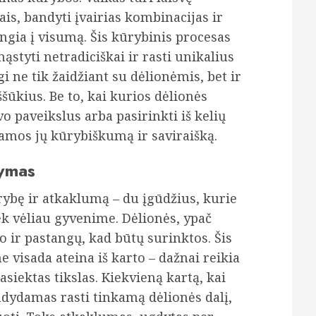
is, bandyti įvairias kombinacijas ir
ungia į visumą. Šis kūrybinis procesas
styti netradiciškai ir rasti unikalius
 ne tik žaidžiant su dėlionėmis, bet ir
ūkius. Be to, kai kurios dėlionės
o paveikslus arba pasirinkti iš kelių
damos jų kūrybiškumą ir saviraišką.
dymas
rybę ir atkaklumą – du įgūdžius, kurie
iek vėliau gyvenime. Dėlionės, ypač
o ir pastangų, kad būtų surinktos. Šis
visada ateina iš karto – dažnai reikia
siektas tikslas. Kiekvieną kartą, kai
dydamas rasti tinkamą dėlionės dalį,