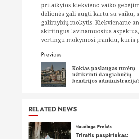
pritaikytos kiekvieno vaiko gebėjim
dėlionės gali augti kartu su vaiku,
galimybių mokytis. Kiekviename am
skirtingus lavinamuosius aspektus, 
vertingu mokymosi įrankiu, kuris pa
Continue
Previous
Reading
Kokias paslaugas turėtų
užtikrinti daugiabučių
bendrijos administracija
RELATED NEWS
Naudinga
Prekės
Triratis paspirtukas: