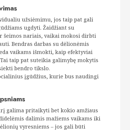
avimas
idualiu užsiėmimu, jos taip pat gali
gūdžiams ugdyti. Žaidžiant su
r šeimos nariais, vaikai mokosi dirbti
auti. Bendras darbas su dėlionėmis
eda vaikams išmokti, kaip efektyviai
 Tai taip pat suteikia galimybę mokytis
siekti bendro tikslo.
cialinius įgūdžius, kurie bus naudingi
rpsniams
urį galima pritaikyti bet kokio amžiaus
 didelėmis dalimis mažiems vaikams iki
ėlionių vyresniems – jos gali būti