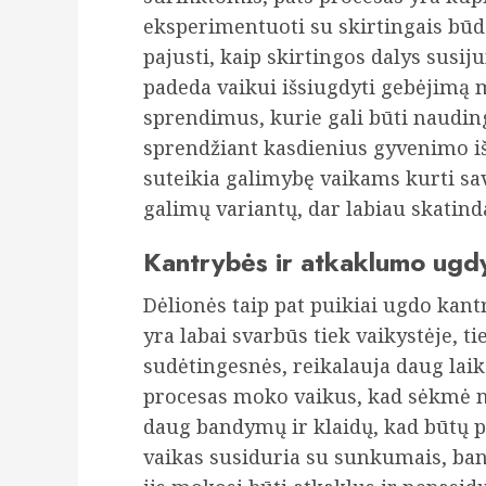
eksperimentuoti su skirtingais būda
pajusti, kaip skirtingos dalys susij
padeda vaikui išsiugdyti gebėjimą mą
sprendimus, kurie gali būti naudingi
sprendžiant kasdienius gyvenimo išš
suteikia galimybę vaikams kurti sav
galimų variantų, dar labiau skatin
Kantrybės ir atkaklumo ug
Dėlionės taip pat puikiai ugdo kant
yra labai svarbūs tiek vaikystėje, t
sudėtingesnės, reikalauja daug laik
procesas moko vaikus, kad sėkmė ne 
daug bandymų ir klaidų, kad būtų pa
vaikas susiduria su sunkumais, ban