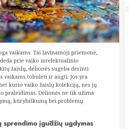
oga vaikams. Tai lavinamoji priemonė,
ideda prie vaiko intelektualinio
kitų žaislų, dėlionės sugeba derinti
aikams tobulėti ir augti. Jos yra
bet kurio vaiko žaislų kolekciją, nes jų
ko praleidimas. Dėlionės ne tik užima
ąstymą, kūrybiškumą bei problemų
ų sprendimo įgūdžių ugdymas