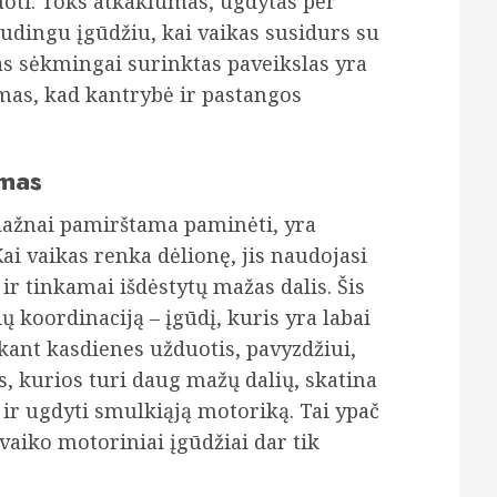
uoti. Toks atkaklumas, ugdytas per
audingu įgūdžiu, kai vaikas susidurs su
as sėkmingai surinktas paveikslas yra
imas, kad kantrybė ir pastangos
imas
 dažnai pamirštama paminėti, yra
i vaikas renka dėlionę, jis naudojasi
 ir tinkamai išdėstytų mažas dalis. Šis
ų koordinaciją – įgūdį, kuris yra labai
iekant kasdienes užduotis, pavyzdžiui,
os, kurios turi daug mažų dalių, skatina
s ir ugdyti smulkiąją motoriką. Tai ypač
vaiko motoriniai įgūdžiai dar tik