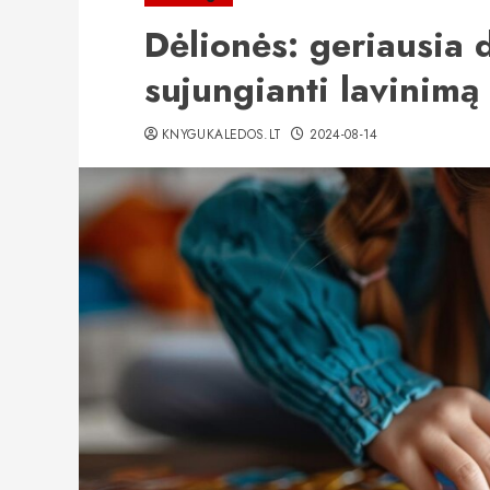
Dėlionės: geriausia
sujungianti lavinimą
KNYGUKALEDOS.LT
2024-08-14