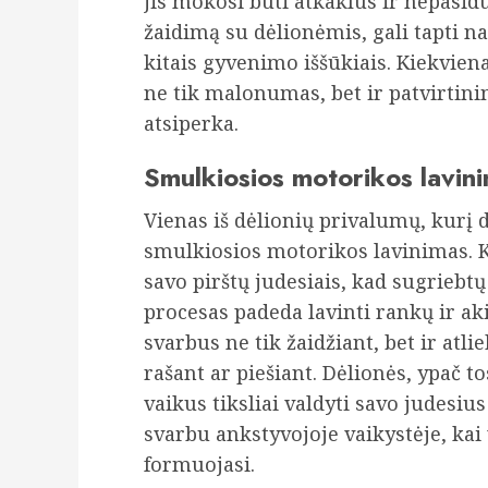
jis mokosi būti atkaklus ir nepasid
žaidimą su dėlionėmis, gali tapti n
kitais gyvenimo iššūkiais. Kiekvien
ne tik malonumas, bet ir patvirtin
atsiperka.
Smulkiosios motorikos lavin
Vienas iš dėlionių privalumų, kurį
smulkiosios motorikos lavinimas. Ka
savo pirštų judesiais, kad sugriebtų
procesas padeda lavinti rankų ir aki
svarbus ne tik žaidžiant, bet ir atl
rašant ar piešiant. Dėlionės, ypač t
vaikus tiksliai valdyti savo judesiu
svarbu ankstyvojoje vaikystėje, kai 
formuojasi.