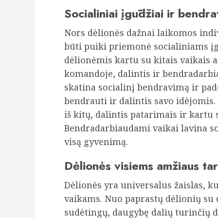
Socialiniai įgūdžiai ir bendr
Nors dėlionės dažnai laikomos indiv
būti puiki priemonė socialiniams į
dėlionėmis kartu su kitais vaikais a
komandoje, dalintis ir bendradarbi
skatina socialinį bendravimą ir pad
bendrauti ir dalintis savo idėjomis.
iš kitų, dalintis patarimais ir kartu 
Bendradarbiaudami vaikai lavina so
visą gyvenimą.
Dėlionės visiems amžiaus ta
Dėlionės yra universalus žaislas, k
vaikams. Nuo paprastų dėlionių su
sudėtingų, daugybę dalių turinčių d