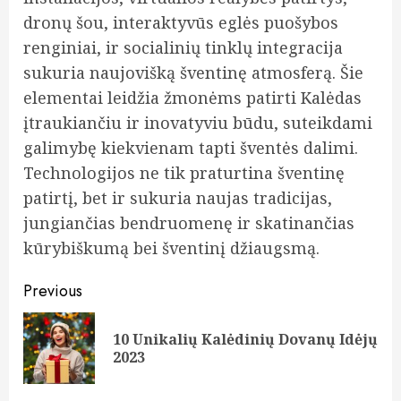
dronų šou, interaktyvūs eglės puošybos
renginiai, ir socialinių tinklų integracija
sukuria naujovišką šventinę atmosferą. Šie
elementai leidžia žmonėms patirti Kalėdas
įtraukiančiu ir inovatyviu būdu, suteikdami
galimybę kiekvienam tapti šventės dalimi.
Technologijos ne tik praturtina šventinę
patirtį, bet ir sukuria naujas tradicijas,
jungiančias bendruomenę ir skatinančias
kūrybiškumą bei šventinį džiaugsmą.
Continue
Previous
Reading
10 Unikalių Kalėdinių Dovanų Idėjų
Pre
2023
pos