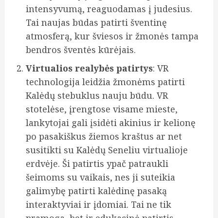
intensyvumą, reaguodamas į judesius.
Tai naujas būdas patirti šventinę
atmosferą, kur šviesos ir žmonės tampa
bendros šventės kūrėjais.
Virtualios realybės patirtys
: VR
technologija leidžia žmonėms patirti
Kalėdų stebuklus nauju būdu. VR
stotelėse, įrengtose visame mieste,
lankytojai gali įsidėti akinius ir kelionę
po pasakiškus žiemos kraštus ar net
susitikti su Kalėdų Seneliu virtualioje
erdvėje. Ši patirtis ypač patraukli
šeimoms su vaikais, nes ji suteikia
galimybę patirti kalėdinę pasaką
interaktyviai ir įdomiai. Tai ne tik