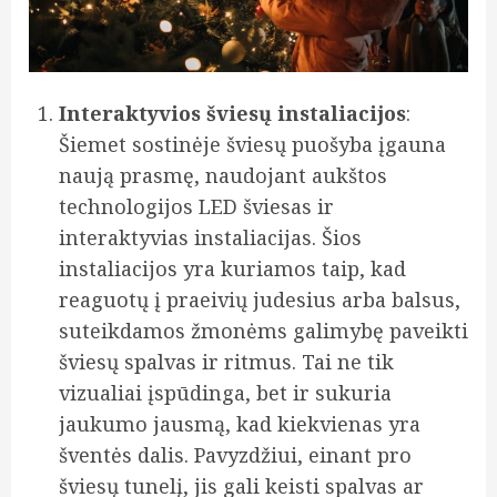
Interaktyvios šviesų instaliacijos
:
Šiemet sostinėje šviesų puošyba įgauna
naują prasmę, naudojant aukštos
technologijos LED šviesas ir
interaktyvias instaliacijas. Šios
instaliacijos yra kuriamos taip, kad
reaguotų į praeivių judesius arba balsus,
suteikdamos žmonėms galimybę paveikti
šviesų spalvas ir ritmus. Tai ne tik
vizualiai įspūdinga, bet ir sukuria
jaukumo jausmą, kad kiekvienas yra
šventės dalis. Pavyzdžiui, einant pro
šviesų tunelį, jis gali keisti spalvas ar