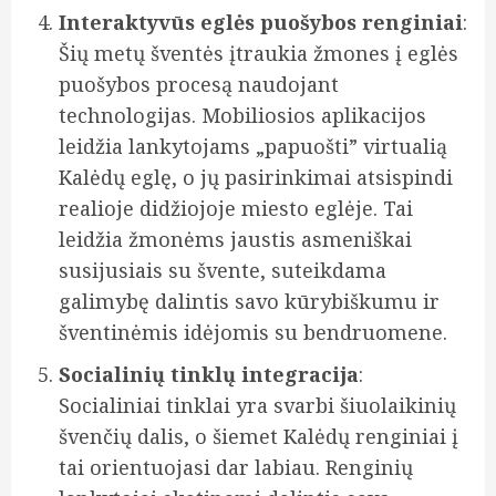
Interaktyvūs eglės puošybos renginiai
:
Šių metų šventės įtraukia žmones į eglės
puošybos procesą naudojant
technologijas. Mobiliosios aplikacijos
leidžia lankytojams „papuošti” virtualią
Kalėdų eglę, o jų pasirinkimai atsispindi
realioje didžiojoje miesto eglėje. Tai
leidžia žmonėms jaustis asmeniškai
susijusiais su švente, suteikdama
galimybę dalintis savo kūrybiškumu ir
šventinėmis idėjomis su bendruomene.
Socialinių tinklų integracija
:
Socialiniai tinklai yra svarbi šiuolaikinių
švenčių dalis, o šiemet Kalėdų renginiai į
tai orientuojasi dar labiau. Renginių