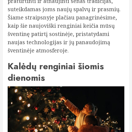
praturtinti ir atnaujinti senas tradicijas,
suteikdamas joms naujų spalvų ir prasmių.
Šiame straipsnyje plačiau panagrinėsime,
kaip šie naujoviški renginiai keičia mūsų
šventinę patirtį sostinėje, pristatydami
naujas technologijas ir jų panaudojimą
šventinėje atmosferoje.
Kalėdų renginiai šiomis
dienomis