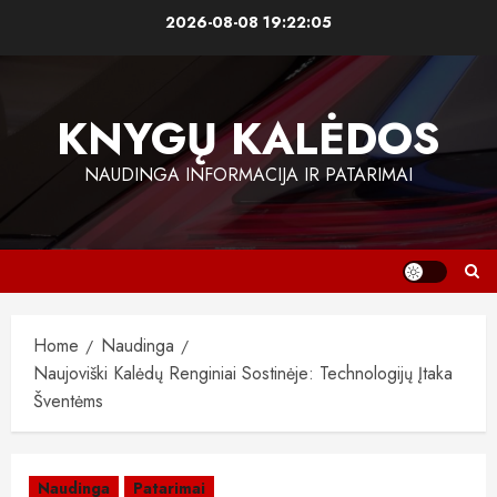
Skip
2026-08-08
19:22:05
to
content
KNYGŲ KALĖDOS
NAUDINGA INFORMACIJA IR PATARIMAI
Home
Naudinga
Naujoviški Kalėdų Renginiai Sostinėje: Technologijų Įtaka
Šventėms
Naudinga
Patarimai