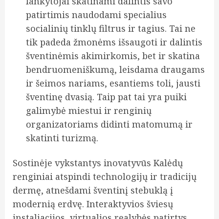
lankytojai skatinami dalintis savo
patirtimis naudodami specialius
socialinių tinklų filtrus ir tagius. Tai ne
tik padeda žmonėms išsaugoti ir dalintis
šventinėmis akimirkomis, bet ir skatina
bendruomeniškumą, leisdama draugams
ir šeimos nariams, esantiems toli, jausti
šventinę dvasią. Taip pat tai yra puiki
galimybė miestui ir renginių
organizatoriams didinti matomumą ir
skatinti turizmą.
Sostinėje vykstantys inovatyvūs Kalėdų
renginiai atspindi technologijų ir tradicijų
dermę, atnešdami šventinį stebuklą į
modernią erdvę. Interaktyvios šviesų
instaliacijos, virtualios realybės patirtys,