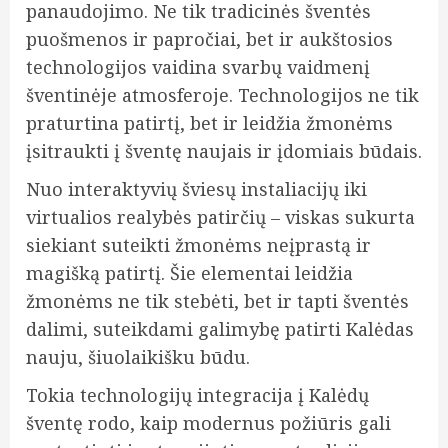
panaudojimo. Ne tik tradicinės šventės
puošmenos ir papročiai, bet ir aukštosios
technologijos vaidina svarbų vaidmenį
šventinėje atmosferoje. Technologijos ne tik
praturtina patirtį, bet ir leidžia žmonėms
įsitraukti į šventę naujais ir įdomiais būdais.
Nuo interaktyvių šviesų instaliacijų iki
virtualios realybės patirčių – viskas sukurta
siekiant suteikti žmonėms neįprastą ir
magišką patirtį. Šie elementai leidžia
žmonėms ne tik stebėti, bet ir tapti šventės
dalimi, suteikdami galimybę patirti Kalėdas
nauju, šiuolaikišku būdu.
Tokia technologijų integracija į Kalėdų
šventę rodo, kaip modernus požiūris gali