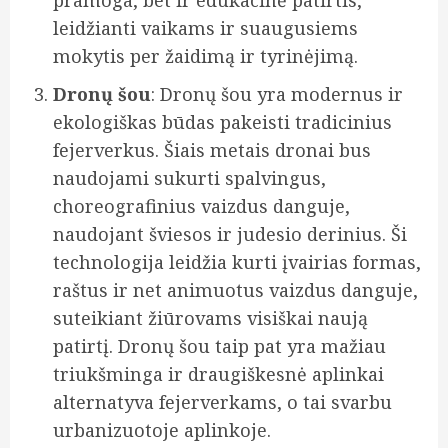
pramoga, bet ir edukacinė patirtis,
leidžianti vaikams ir suaugusiems
mokytis per žaidimą ir tyrinėjimą.
Dronų šou
: Dronų šou yra modernus ir
ekologiškas būdas pakeisti tradicinius
fejerverkus. Šiais metais dronai bus
naudojami sukurti spalvingus,
choreografinius vaizdus danguje,
naudojant šviesos ir judesio derinius. Ši
technologija leidžia kurti įvairias formas,
raštus ir net animuotus vaizdus danguje,
suteikiant žiūrovams visiškai naują
patirtį. Dronų šou taip pat yra mažiau
triukšminga ir draugiškesnė aplinkai
alternatyva fejerverkams, o tai svarbu
urbanizuotoje aplinkoje.