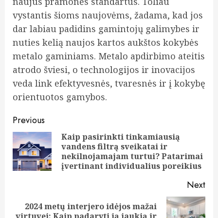
naujus pramonės standartus. Toliau
vystantis šioms naujovėms, žadama, kad jos
dar labiau padidins gamintojų galimybes ir
nuties kelią naujos kartos aukštos kokybės
metalo gaminiams. Metalo apdirbimo ateitis
atrodo šviesi, o technologijos ir inovacijos
veda link efektyvesnės, tvaresnės ir į kokybę
orientuotos gamybos.
Continue
Previous
Reading
Kaip pasirinkti tinkamiausią
vandens filtrą sveikatai ir
Pre
nekilnojamajam turtui? Patarimai
pos
įvertinant individualius poreikius
Next
2024 metų interjero idėjos mažai
Next
virtuvei: Kaip padaryti ją jaukią ir