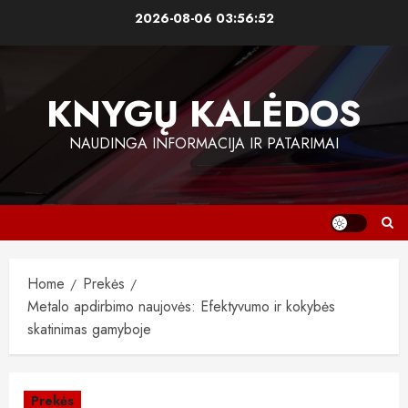
Skip
2026-08-06
03:56:52
to
content
KNYGŲ KALĖDOS
NAUDINGA INFORMACIJA IR PATARIMAI
Home
Prekės
Metalo apdirbimo naujovės: Efektyvumo ir kokybės
skatinimas gamyboje
Prekės