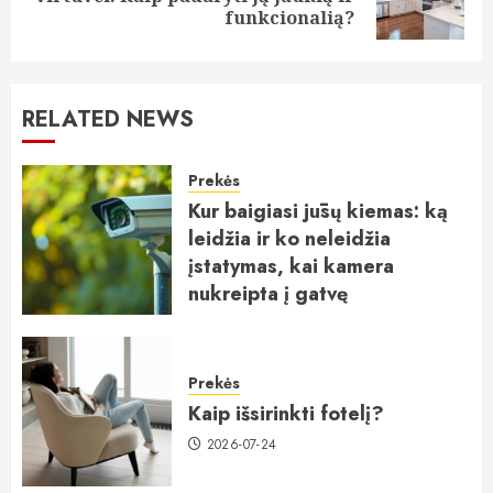
post:
funkcionalią?
RELATED NEWS
Prekės
Kur baigiasi jūsų kiemas: ką
leidžia ir ko neleidžia
įstatymas, kai kamera
nukreipta į gatvę
2026-07-25
Prekės
Kaip išsirinkti fotelį?
2026-07-24