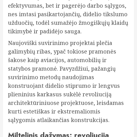
efektyvumas, bet ir pagerėjo darbo sąlygos,
nes imtasi pasikartojančių, didelio tikslumo
užduočių, todėl sumažėjo žmogiškųjų klaidų
tikimybė ir padidėjo sauga.
Naujoviški suvirinimo projektai plečia
galimybių ribas, ypač tokiose pramonės
šakose kaip aviacijos, automobilių ir
statybos pramonė. Pavyzdžiui, pažangių
suvirinimo metodų naudojimas
konstruojant didelio stiprumo ir lengvus
plieninius karkasus sukėlė revoliuciją
architektūriniuose projektuose, leisdamas
kurti estetiškas ir ekstremaliomis
sąlygomis atlaikančias konstrukcijas.
Miltelinis dažymas: revoliucija