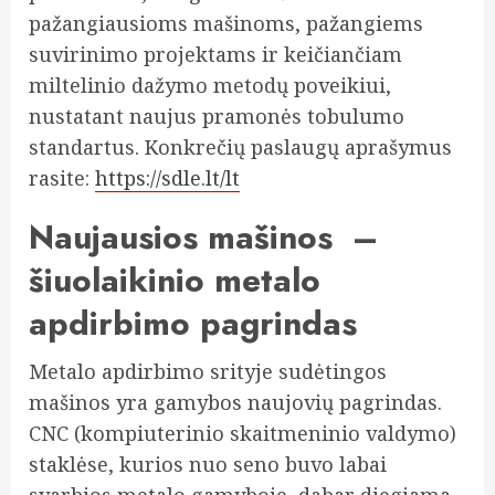
pažangiausioms mašinoms, pažangiems
suvirinimo projektams ir keičiančiam
miltelinio dažymo metodų poveikiui,
nustatant naujus pramonės tobulumo
standartus. Konkrečių paslaugų aprašymus
rasite:
https://sdle.lt/lt
Naujausios mašinos –
šiuolaikinio metalo
apdirbimo pagrindas
Metalo apdirbimo srityje sudėtingos
mašinos yra gamybos naujovių pagrindas.
CNC (kompiuterinio skaitmeninio valdymo)
staklėse, kurios nuo seno buvo labai
svarbios metalo gamyboje, dabar diegiama