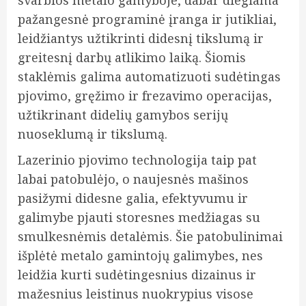
pažangesnė programinė įranga ir jutikliai,
leidžiantys užtikrinti didesnį tikslumą ir
greitesnį darbų atlikimo laiką. Šiomis
staklėmis galima automatizuoti sudėtingas
pjovimo, gręžimo ir frezavimo operacijas,
užtikrinant didelių gamybos serijų
nuoseklumą ir tikslumą.
Lazerinio pjovimo technologija taip pat
labai patobulėjo, o naujesnės mašinos
pasižymi didesne galia, efektyvumu ir
galimybe pjauti storesnes medžiagas su
smulkesnėmis detalėmis. Šie patobulinimai
išplėtė metalo gamintojų galimybes, nes
leidžia kurti sudėtingesnius dizainus ir
mažesnius leistinus nuokrypius visose