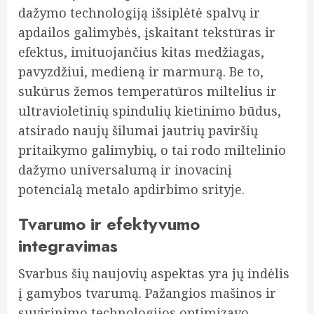
dažymo technologiją išsiplėtė spalvų ir
apdailos galimybės, įskaitant tekstūras ir
efektus, imituojančius kitas medžiagas,
pavyzdžiui, medieną ir marmurą. Be to,
sukūrus žemos temperatūros miltelius ir
ultravioletinių spindulių kietinimo būdus,
atsirado naujų šilumai jautrių paviršių
pritaikymo galimybių, o tai rodo miltelinio
dažymo universalumą ir inovacinį
potencialą metalo apdirbimo srityje.
Tvarumo ir efektyvumo
integravimas
Svarbus šių naujovių aspektas yra jų indėlis
į gamybos tvarumą. Pažangios mašinos ir
suvirinimo technologijos optimizavo