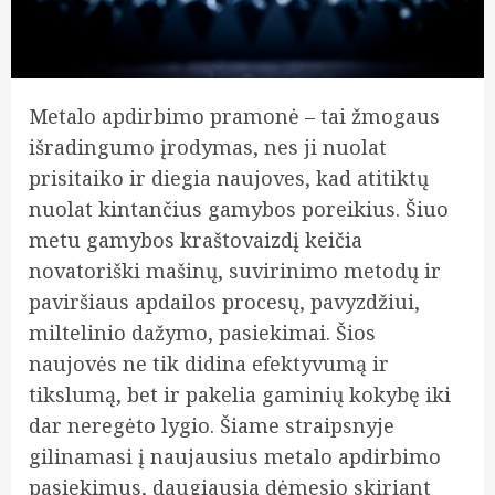
Metalo apdirbimo pramonė – tai žmogaus
išradingumo įrodymas, nes ji nuolat
prisitaiko ir diegia naujoves, kad atitiktų
nuolat kintančius gamybos poreikius. Šiuo
metu gamybos kraštovaizdį keičia
novatoriški mašinų, suvirinimo metodų ir
paviršiaus apdailos procesų, pavyzdžiui,
miltelinio dažymo, pasiekimai. Šios
naujovės ne tik didina efektyvumą ir
tikslumą, bet ir pakelia gaminių kokybę iki
dar neregėto lygio. Šiame straipsnyje
gilinamasi į naujausius metalo apdirbimo
pasiekimus, daugiausia dėmesio skiriant