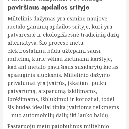
paviršiaus apdailos srityje
Miltelinis dažymas yra esminė naujovė
metalo gaminių apdailos srityje, kuri yra
patvaresnė ir ekologiškesnė tradicinių dažų
alternatyva. Šio proceso metu
elektrostatiniu būdu užtepami sausi
milteliai, kurie vėliau kietinami karštyje,
kad ant metalo paviršiaus susidarytų kietas
apsauginis sluoksnis. Miltelinio dažymo
privalumai yra įvairūs, įskaitant puikų
patvarumą, atsparumą įskilimams,
įbrėžimams, išblukimui ir korozijai, todėl
šis būdas idealiai tinka įvairioms reikmėms
– nuo automobilių dalių iki lauko baldų.
Pastaruoju metu patobulinus miltelinio