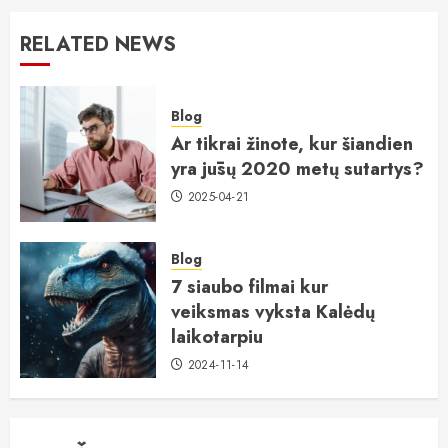
RELATED NEWS
Blog
Ar tikrai žinote, kur šiandien
yra jūsų 2020 metų sutartys?
2025-04-21
Blog
7 siaubo filmai kur
veiksmas vyksta Kalėdų
laikotarpiu
2024-11-14