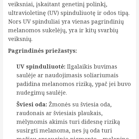
veiksniai, įskaitant genetinį polinkį,
ultravioletinę (UV) spinduliuotę ir odos tipą.
Nors UV spinduliai yra vienas pagrindinių
melanomos sukelėjų, yra ir kitų svarbių
veiksnių.
Pagrindinės priežastys:
UV spinduliuotė:
Ilgalaikis buvimas
saulėje ar naudojimasis soliariumais
padidina melanomos riziką, ypač jei buvo
nudegimų saulėje.
Šviesi oda:
Žmonės su šviesia oda,
raudonais ar šviesiais plaukais,
mėlynomis akimis turi didesnę riziką
susirgti melanoma, nes jų oda turi