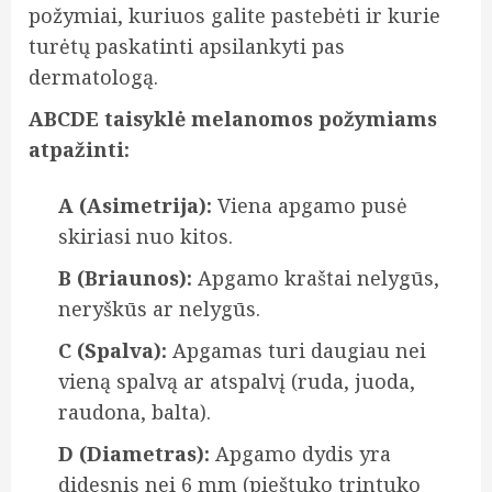
požymiai, kuriuos galite pastebėti ir kurie
turėtų paskatinti apsilankyti pas
dermatologą.
ABCDE taisyklė melanomos požymiams
atpažinti:
A (Asimetrija):
Viena apgamo pusė
skiriasi nuo kitos.
B (Briaunos):
Apgamo kraštai nelygūs,
neryškūs ar nelygūs.
C (Spalva):
Apgamas turi daugiau nei
vieną spalvą ar atspalvį (ruda, juoda,
raudona, balta).
D (Diametras):
Apgamo dydis yra
didesnis nei 6 mm (pieštuko trintuko