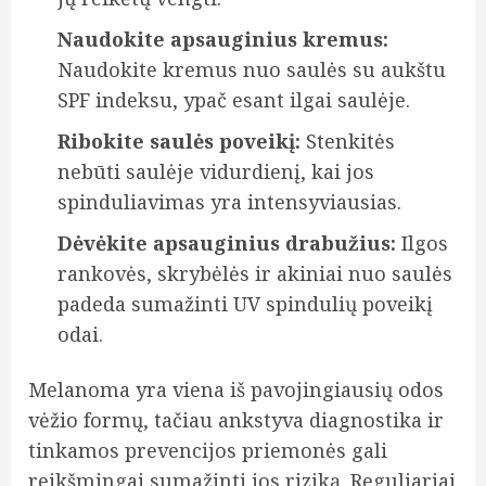
Naudokite apsauginius kremus:
Naudokite kremus nuo saulės su aukštu
SPF indeksu, ypač esant ilgai saulėje.
Ribokite saulės poveikį:
Stenkitės
nebūti saulėje vidurdienį, kai jos
spinduliavimas yra intensyviausias.
Dėvėkite apsauginius drabužius:
Ilgos
rankovės, skrybėlės ir akiniai nuo saulės
padeda sumažinti UV spindulių poveikį
odai.
Melanoma yra viena iš pavojingiausių odos
vėžio formų, tačiau ankstyva diagnostika ir
tinkamos prevencijos priemonės gali
reikšmingai sumažinti jos riziką. Reguliariai