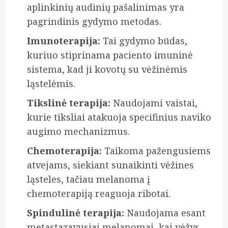
aplinkinių audinių pašalinimas yra
pagrindinis gydymo metodas.
Imunoterapija:
Tai gydymo būdas,
kuriuo stiprinama paciento imuninė
sistema, kad ji kovotų su vėžinėmis
ląstelėmis.
Tikslinė terapija:
Naudojami vaistai,
kurie tiksliai atakuoja specifinius naviko
augimo mechanizmus.
Chemoterapija:
Taikoma pažengusiems
atvejams, siekiant sunaikinti vėžines
ląsteles, tačiau melanoma į
chemoterapiją reaguoja ribotai.
Spindulinė terapija:
Naudojama esant
metastazavusiai melanomai, kai vėžys