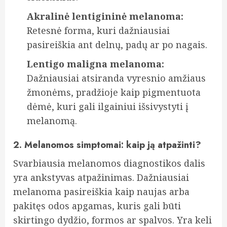
Akralinė lentigininė melanoma:
Retesnė forma, kuri dažniausiai
pasireiškia ant delnų, padų ar po nagais.
Lentigo maligna melanoma:
Dažniausiai atsiranda vyresnio amžiaus
žmonėms, pradžioje kaip pigmentuota
dėmė, kuri gali ilgainiui išsivystyti į
melanomą.
2. Melanomos simptomai: kaip ją atpažinti?
Svarbiausia melanomos diagnostikos dalis
yra ankstyvas atpažinimas. Dažniausiai
melanoma pasireiškia kaip naujas arba
pakitęs odos apgamas, kuris gali būti
skirtingo dydžio, formos ar spalvos. Yra keli