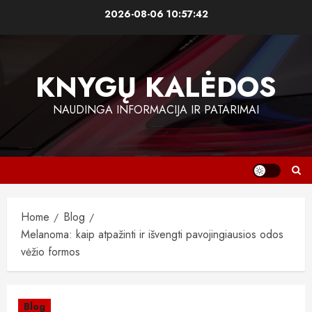
Skip
2026-08-06
10:57:43
to
content
KNYGŲ KALĖDOS
NAUDINGA INFORMACIJA IR PATARIMAI
Home
Blog
Melanoma: kaip atpažinti ir išvengti pavojingiausios odos
vėžio formos
Blog