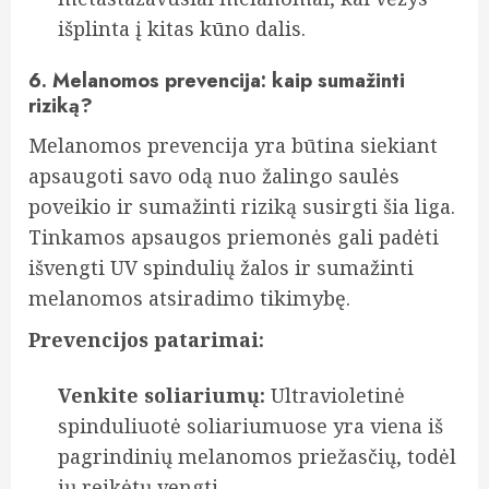
išplinta į kitas kūno dalis.
6. Melanomos prevencija: kaip sumažinti
riziką?
Melanomos prevencija yra būtina siekiant
apsaugoti savo odą nuo žalingo saulės
poveikio ir sumažinti riziką susirgti šia liga.
Tinkamos apsaugos priemonės gali padėti
išvengti UV spindulių žalos ir sumažinti
melanomos atsiradimo tikimybę.
Prevencijos patarimai:
Venkite soliariumų:
Ultravioletinė
spinduliuotė soliariumuose yra viena iš
pagrindinių melanomos priežasčių, todėl
jų reikėtų vengti.