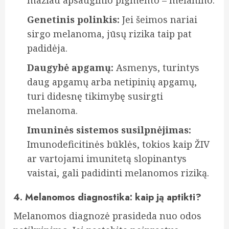
mažiau apsauginio pigmento – melanino.
Genetinis polinkis:
Jei šeimos nariai
sirgo melanoma, jūsų rizika taip pat
padidėja.
Daugybė apgamų:
Asmenys, turintys
daug apgamų arba netipinių apgamų,
turi didesnę tikimybę susirgti
melanoma.
Imuninės sistemos susilpnėjimas:
Imunodeficitinės būklės, tokios kaip ŽIV
ar vartojami imunitetą slopinantys
vaistai, gali padidinti melanomos riziką.
4. Melanomos diagnostika: kaip ją aptikti?
Melanomos diagnozė prasideda nuo odos