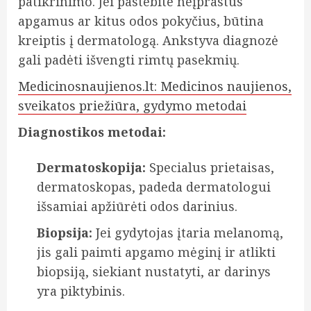
patikrinimo. Jei pastebite neįprastus
apgamus ar kitus odos pokyčius, būtina
kreiptis į dermatologą. Ankstyva diagnozė
gali padėti išvengti rimtų pasekmių.
Medicinosnaujienos.lt: Medicinos naujienos,
sveikatos priežiūra, gydymo metodai
Diagnostikos metodai:
Dermatoskopija:
Specialus prietaisas,
dermatoskopas, padeda dermatologui
išsamiai apžiūrėti odos darinius.
Biopsija:
Jei gydytojas įtaria melanomą,
jis gali paimti apgamo mėginį ir atlikti
biopsiją, siekiant nustatyti, ar darinys
yra piktybinis.