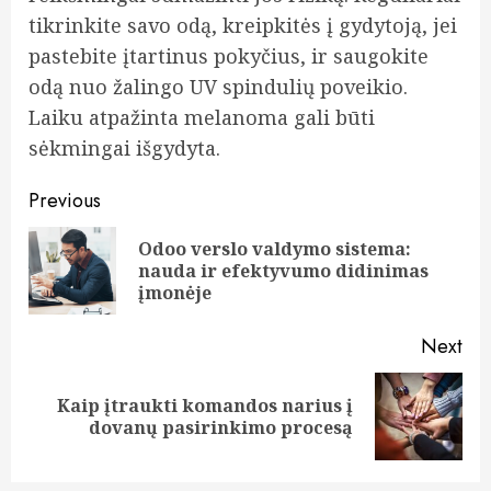
tikrinkite savo odą, kreipkitės į gydytoją, jei
pastebite įtartinus pokyčius, ir saugokite
odą nuo žalingo UV spindulių poveikio.
Laiku atpažinta melanoma gali būti
sėkmingai išgydyta.
Continue
Previous
Reading
Odoo verslo valdymo sistema:
Pre
nauda ir efektyvumo didinimas
pos
įmonėje
Next
Kaip įtraukti komandos narius į
Next
dovanų pasirinkimo procesą
post: