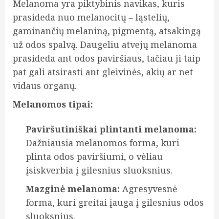
Melanoma yra piktybinis navikas, kuris
prasideda nuo melanocitų – ląstelių,
gaminančių melaniną, pigmentą, atsakingą
už odos spalvą. Daugeliu atvejų melanoma
prasideda ant odos paviršiaus, tačiau ji taip
pat gali atsirasti ant gleivinės, akių ar net
vidaus organų.
Melanomos tipai:
Paviršutiniškai plintanti melanoma:
Dažniausia melanomos forma, kuri
plinta odos paviršiumi, o vėliau
įsiskverbia į gilesnius sluoksnius.
Mazginė melanoma:
Agresyvesnė
forma, kuri greitai įauga į gilesnius odos
sluoksnius.