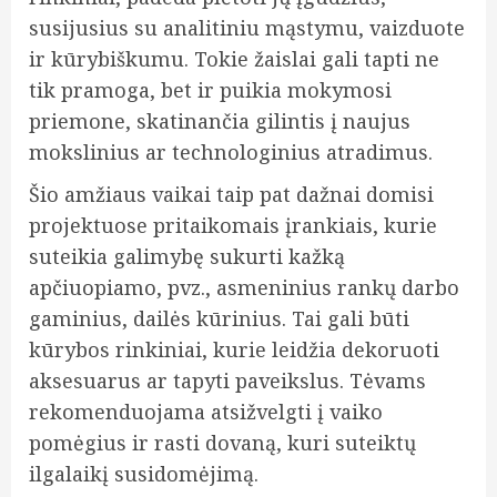
susijusius su analitiniu mąstymu, vaizduote
ir kūrybiškumu. Tokie žaislai gali tapti ne
tik pramoga, bet ir puikia mokymosi
priemone, skatinančia gilintis į naujus
mokslinius ar technologinius atradimus.
Šio amžiaus vaikai taip pat dažnai domisi
projektuose pritaikomais įrankiais, kurie
suteikia galimybę sukurti kažką
apčiuopiamo, pvz., asmeninius rankų darbo
gaminius, dailės kūrinius. Tai gali būti
kūrybos rinkiniai, kurie leidžia dekoruoti
aksesuarus ar tapyti paveikslus. Tėvams
rekomenduojama atsižvelgti į vaiko
pomėgius ir rasti dovaną, kuri suteiktų
ilgalaikį susidomėjimą.