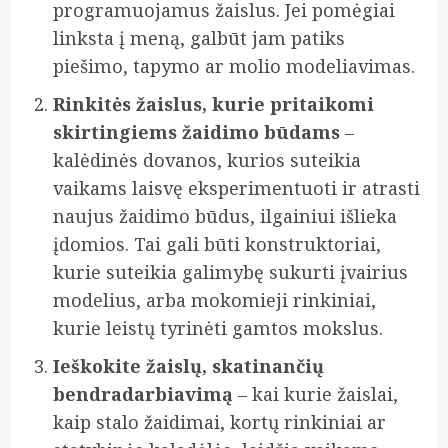
programuojamus žaislus. Jei pomėgiai
linksta į meną, galbūt jam patiks
piešimo, tapymo ar molio modeliavimas.
Rinkitės žaislus, kurie pritaikomi
skirtingiems žaidimo būdams
–
kalėdinės dovanos, kurios suteikia
vaikams laisvę eksperimentuoti ir atrasti
naujus žaidimo būdus, ilgainiui išlieka
įdomios. Tai gali būti konstruktoriai,
kurie suteikia galimybę sukurti įvairius
modelius, arba mokomieji rinkiniai,
kurie leistų tyrinėti gamtos mokslus.
Ieškokite žaislų, skatinančių
bendradarbiavimą
– kai kurie žaislai,
kaip stalo žaidimai, kortų rinkiniai ar