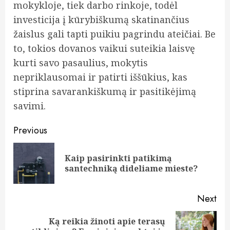
mokykloje, tiek darbo rinkoje, todėl
investicija į kūrybiškumą skatinančius
žaislus gali tapti puikiu pagrindu ateičiai. Be
to, tokios dovanos vaikui suteikia laisvę
kurti savo pasaulius, mokytis
nepriklausomai ir patirti iššūkius, kas
stiprina savarankiškumą ir pasitikėjimą
savimi.
Continue
Previous
Reading
Kaip pasirinkti patikimą
Pre
santechniką dideliame mieste?
pos
Next
Ką reikia žinoti apie terasų
Next