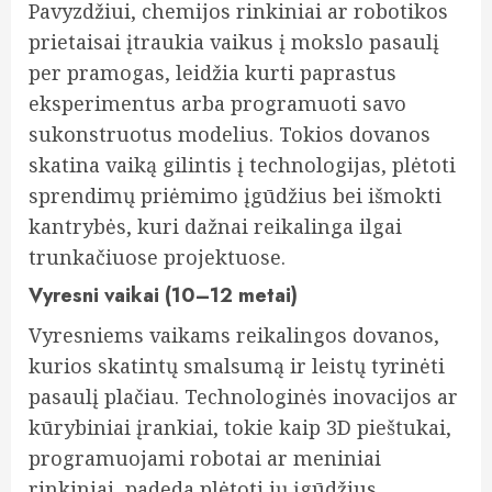
Pavyzdžiui, chemijos rinkiniai ar robotikos
prietaisai įtraukia vaikus į mokslo pasaulį
per pramogas, leidžia kurti paprastus
eksperimentus arba programuoti savo
sukonstruotus modelius. Tokios dovanos
skatina vaiką gilintis į technologijas, plėtoti
sprendimų priėmimo įgūdžius bei išmokti
kantrybės, kuri dažnai reikalinga ilgai
trunkačiuose projektuose.
Vyresni vaikai (10–12 metai)
Vyresniems vaikams reikalingos dovanos,
kurios skatintų smalsumą ir leistų tyrinėti
pasaulį plačiau. Technologinės inovacijos ar
kūrybiniai įrankiai, tokie kaip 3D pieštukai,
programuojami robotai ar meniniai
rinkiniai, padeda plėtoti jų įgūdžius,