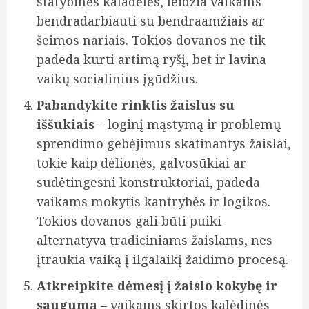
statybinės kaladėlės, leidžia vaikams
bendradarbiauti su bendraamžiais ar
šeimos nariais. Tokios dovanos ne tik
padeda kurti artimą ryšį, bet ir lavina
vaikų socialinius įgūdžius.
Pabandykite rinktis žaislus su
iššūkiais
– loginį mąstymą ir problemų
sprendimo gebėjimus skatinantys žaislai,
tokie kaip dėlionės, galvosūkiai ar
sudėtingesni konstruktoriai, padeda
vaikams mokytis kantrybės ir logikos.
Tokios dovanos gali būti puiki
alternatyva tradiciniams žaislams, nes
įtraukia vaiką į ilgalaikį žaidimo procesą.
Atkreipkite dėmesį į žaislo kokybę ir
saugumą
– vaikams skirtos kalėdinės