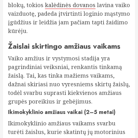
blokų, tokios
kalėdinės dovanos
lavina vaiko
vaizduotę, padeda įtvirtinti loginio mąstymo
įgūdžius ir leidžia jam pačiam tapti žaidimo
kūrėju.
Žaislai skirtingo amžiaus vaikams
Vaiko amžius ir vystymosi stadija yra
pagrindiniai veiksniai, renkantis tinkamą
žaislą. Tai, kas tinka mažiems vaikams,
dažnai skiriasi nuo vyresniems skirtų žaislų,
todėl svarbu suprasti kiekvienos amžiaus
grupės poreikius ir gebėjimus.
Ikimokyklinio amžiaus vaikai (2–5 metai)
Ikimokyklinio amžiaus vaikams svarbu
turėti žaislus, kurie skatintų jų motorinius