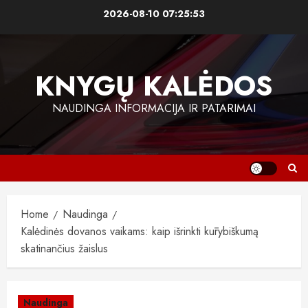
Skip
2026-08-10
07:25:54
to
content
KNYGŲ KALĖDOS
NAUDINGA INFORMACIJA IR PATARIMAI
Home
Naudinga
Kalėdinės dovanos vaikams: kaip išrinkti kūrybiškumą
skatinančius žaislus
Naudinga