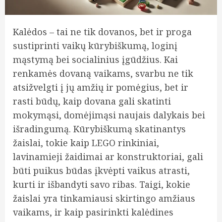
Kalėdos – tai ne tik dovanos, bet ir proga
sustiprinti vaikų kūrybiškumą, loginį
mąstymą bei socialinius įgūdžius. Kai
renkamės dovaną vaikams, svarbu ne tik
atsižvelgti į jų amžių ir pomėgius, bet ir
rasti būdų, kaip dovana gali skatinti
mokymąsi, domėjimąsi naujais dalykais bei
išradingumą. Kūrybiškumą skatinantys
žaislai, tokie kaip LEGO rinkiniai,
lavinamieji žaidimai ar konstruktoriai, gali
būti puikus būdas įkvėpti vaikus atrasti,
kurti ir išbandyti savo ribas. Taigi, kokie
žaislai yra tinkamiausi skirtingo amžiaus
vaikams, ir kaip pasirinkti kalėdines