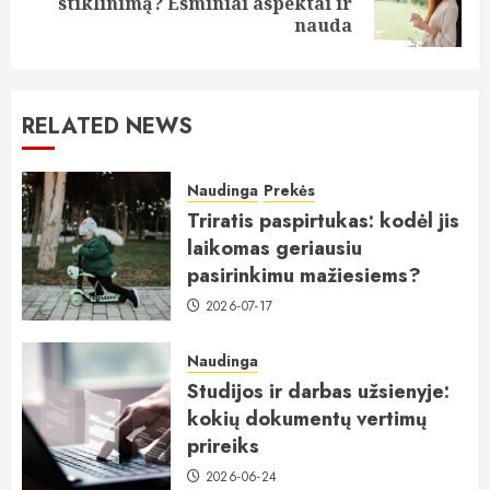
stiklinimą? Esminiai aspektai ir
post:
nauda
RELATED NEWS
Naudinga
Prekės
Triratis paspirtukas: kodėl jis
laikomas geriausiu
pasirinkimu mažiesiems?
2026-07-17
Naudinga
Studijos ir darbas užsienyje:
kokių dokumentų vertimų
prireiks
2026-06-24