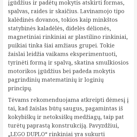
įgūdžius ir padėtų mokytis atskirti formas,
spalvas, raides ir skaičius. Lavinamojo tipo
kalėdinės dovanos, tokios kaip minkštos
statybinės kaladėlės, didelės dėlionės,
magnetiniai rinkiniai ar plastilino rinkiniai,
puikiai tinka šiai amžiaus grupei. Tokie
žaislai leidžia vaikams eksperimentuoti,
tyrinėti formą ir spalvą, skatina smulkiosios
motorikos įgūdžius bei padeda mokytis
pagrindinių matematinių ir loginių
principų.
Tėvams rekomenduojama atkreipti dėmesį į
tai, kad žaislas būtų saugus, pagamintas iš
kokybiškų ir netoksiškų medžiagų, taip pat
turėtų paprastą konstrukciją. Pavyzdžiui,
„LEGO DUPLO“ rinkiniai yra sukurti