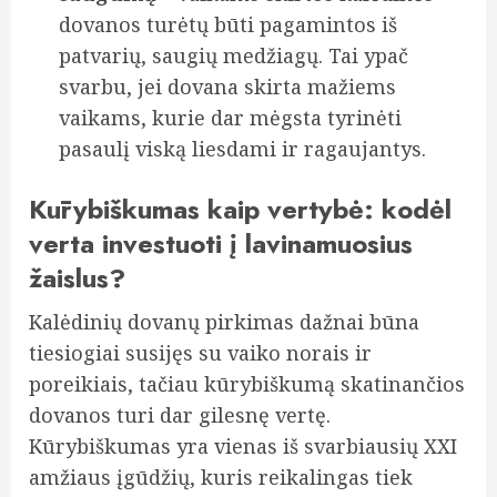
dovanos turėtų būti pagamintos iš
patvarių, saugių medžiagų. Tai ypač
svarbu, jei dovana skirta mažiems
vaikams, kurie dar mėgsta tyrinėti
pasaulį viską liesdami ir ragaujantys.
Kūrybiškumas kaip vertybė: kodėl
verta investuoti į lavinamuosius
žaislus?
Kalėdinių dovanų pirkimas dažnai būna
tiesiogiai susijęs su vaiko norais ir
poreikiais, tačiau kūrybiškumą skatinančios
dovanos turi dar gilesnę vertę.
Kūrybiškumas yra vienas iš svarbiausių XXI
amžiaus įgūdžių, kuris reikalingas tiek