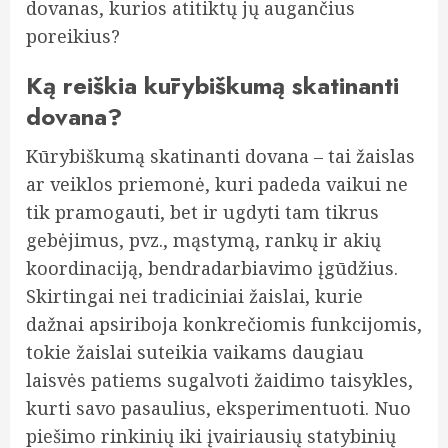
dovanas, kurios atitiktų jų augančius
poreikius?
Ką reiškia kūrybiškumą skatinanti
dovana?
Kūrybiškumą skatinanti dovana – tai žaislas
ar veiklos priemonė, kuri padeda vaikui ne
tik pramogauti, bet ir ugdyti tam tikrus
gebėjimus, pvz., mąstymą, rankų ir akių
koordinaciją, bendradarbiavimo įgūdžius.
Skirtingai nei tradiciniai žaislai, kurie
dažnai apsiriboja konkrečiomis funkcijomis,
tokie žaislai suteikia vaikams daugiau
laisvės patiems sugalvoti žaidimo taisykles,
kurti savo pasaulius, eksperimentuoti. Nuo
piešimo rinkinių iki įvairiausių statybinių