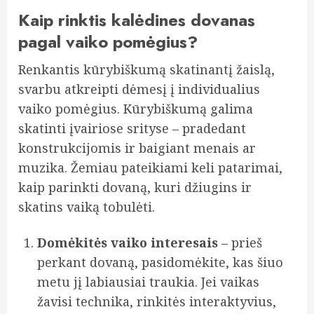
Kaip rinktis kalėdines dovanas
pagal vaiko pomėgius?
Renkantis kūrybiškumą skatinantį žaislą,
svarbu atkreipti dėmesį į individualius
vaiko pomėgius. Kūrybiškumą galima
skatinti įvairiose srityse – pradedant
konstrukcijomis ir baigiant menais ar
muzika. Žemiau pateikiami keli patarimai,
kaip parinkti dovaną, kuri džiugins ir
skatins vaiką tobulėti.
Domėkitės vaiko interesais
– prieš
perkant dovaną, pasidomėkite, kas šiuo
metu jį labiausiai traukia. Jei vaikas
žavisi technika, rinkitės interaktyvius,