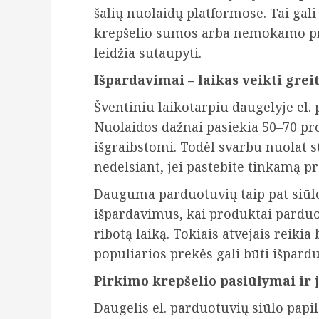
šalių nuolaidų platformose. Tai gal
krepšelio sumos arba nemokamo pri
leidžia sutaupyti.
Išpardavimai – laikas veikti grei
Šventiniu laikotarpiu daugelyje el.
Nuolaidos dažnai pasiekia 50–70 pro
išgraibstomi. Todėl svarbu nuolat st
nedelsiant, jei pastebite tinkamą pr
Dauguma parduotuvių taip pat siūl
išpardavimus, kai produktai parduo
ribotą laiką. Tokiais atvejais reiki
populiarios prekės gali būti išpard
Pirkimo krepšelio pasiūlymai ir 
Daugelis el. parduotuvių siūlo pap