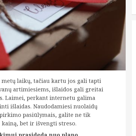
metų laikų, tačiau kartu jos gali tapti
vanų artimiesiems, išlaidos gali greitai
as. Laimei, perkant internetu galima
inti išlaidas. Naudodamiesi nuolaidų
 pirkimo pasiūlymais, galite ne tik
ainą, bet ir išvengti streso.
rkimui prasideda nuo plano