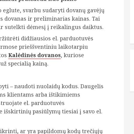
po eglute, svarbu sudaryti dovanų gavėjų
 dovanas ir preliminarias kainas. Tai
r sutelkti dėmesį į reikalingus daiktus.
ržiūrėti didžiausios el. parduotuvės
ormose prieššventiniu laikotarpiu
rtos
Kalėdinės dovanos
, kuriose
už specialią kainą.
pyti – naudoti nuolaidų kodus. Daugelis
ems klientams arba ištikimiems
struojate el. parduotuvės
e išskirtinių pasiūlymų tiesiai į savo el.
ikrinti, ar yra papildomų kodų trečiųjų