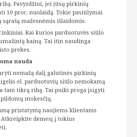
bą. Pavyzdžiui, jei jūsų pirkinių
auti 10 proc. nuolaidą. Tokie pasiūlymai
ų sąrašą mažesnėmis išlaidomis.
rinkiniai. Kai kurios parduotuvės siūlo
umažintą kainą. Tai itin naudinga
sto prekes.
doma nauda
aryti nemažą dalį galutinės pirkinių
augelis el. parduotuvių siūlo nemokamą
a tam tikrą ribą. Tai puiki proga įsigyti
papildomų mokesčių.
amą pristatymą naujiems klientams
 Atkreipkite dėmesį į tokius
ti.