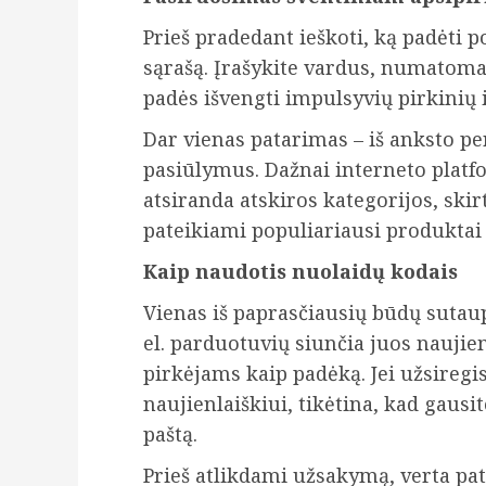
Prieš pradedant ieškoti, ką padėti 
sąrašą. Įrašykite vardus, numatomas
padės išvengti impulsyvių pirkinių i
Dar vienas patarimas – iš anksto pe
pasiūlymus. Dažnai interneto platf
atsiranda atskiros kategorijos, ski
pateikiami populiariausi produktai 
Kaip naudotis nuolaidų kodais
Vienas iš paprasčiausių būdų sutau
el. parduotuvių siunčia juos nauji
pirkėjams kaip padėką. Jei užsiregi
naujienlaiškiui, tikėtina, kad gausit
paštą.
Prieš atlikdami užsakymą, verta pat