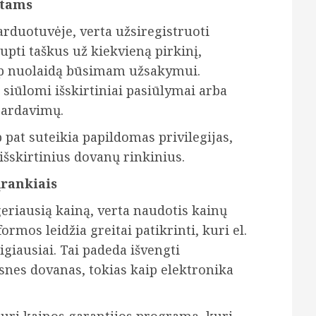
ntams
parduotuvėje, verta užsiregistruoti
upti taškus už kiekvieną pirkinį,
aip nuolaidą būsimam užsakymui.
 siūlomi išskirtiniai pasiūlymai arba
špardavimų.
pat suteikia papildomas privilegijas,
išskirtinius dovanų rinkinius.
įrankiais
geriausią kainą, verta naudotis kainų
rmos leidžia greitai patikrinti, kuri el.
igiausiai. Tai padeda išvengti
nes dovanas, tokias kaip elektronika