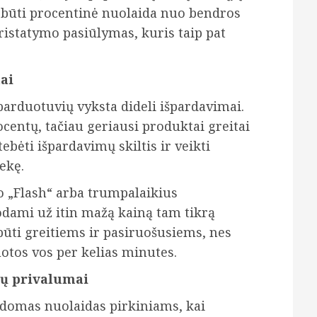
i būti procentinė nuolaida nuo bendros
statymo pasiūlymas, kuris taip pat
tai
 parduotuvių vyksta dideli išpardavimai.
centų, tačiau geriausi produktai greitai
ebėti išpardavimų skiltis ir veikti
ekę.
o „Flash“ arba trumpalaikius
dami už itin mažą kainą tam tikrą
a būti greitiems ir pasiruošusiems, nes
uotos vos per kelias minutes.
jų privalumai
ildomas nuolaidas pirkiniams, kai