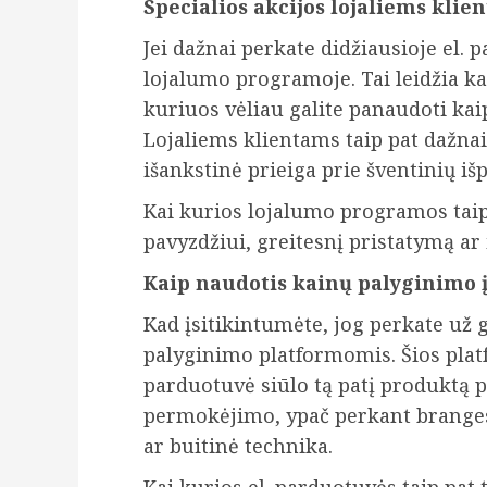
Specialios akcijos lojaliems klie
Jei dažnai perkate didžiausioje el. 
lojalumo programoje. Tai leidžia ka
kuriuos vėliau galite panaudoti k
Lojaliems klientams taip pat dažnai
išankstinė prieiga prie šventinių i
Kai kurios lojalumo programos taip 
pavyzdžiui, greitesnį pristatymą ar 
Kaip naudotis kainų palyginimo 
Kad įsitikintumėte, jog perkate už 
palyginimo platformomis. Šios platfo
parduotuvė siūlo tą patį produktą p
permokėjimo, ypač perkant branges
ar buitinė technika.