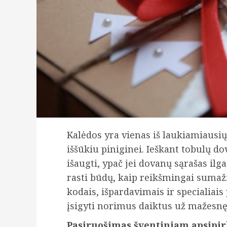
Kalėdos yra vienas iš laukiamiausių 
iššūkiu piniginei. Ieškant tobulų do
išaugti, ypač jei dovanų sąrašas ilg
rasti būdų, kaip reikšmingai sumaž
kodais, išpardavimais ir specialiais
įsigyti norimus daiktus už mažesnę k
Pasiruošimas šventiniam apsipi