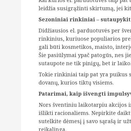
Kai kurios el. parduotuvės taip pat
leidžia susigrąžinti skirtumą, jei ki
Sezoniniai rinkiniai – sutaupyki
Didžiausios el. parduotuvės per šve
rinkinius, kuriuose populiarios pr
gali būti kosmetikos, maisto, interj
Šie pasiūlymai ypač patogūs, nes ji
sutaupote ne tik pinigų, bet ir laiko
Tokie rinkiniai taip pat yra puikus 
dovanų, kurios tiktų visiems.
Patarimai, kaip išvengti impulsy
Nors šventiniu laikotarpiu akcijos i
išlikti racionaliems. Nepirkite daikt
sutelkite dėmesį į savo sąrašą ir užt
reikalinga.