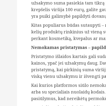
užsakymo suma pasiekia tam tikrą ri
krepšelis viršija 100 eurų, galite g
yra puiki galimybė papildyti dovan
Kitas populiarus būdas sutaupyti – 
kelių produktų rinkinius už vieną s
perkant kosmetiką, kvepalus ar mai
Nemokamas pristatymas – papil
Pristatymo išlaidos kartais gali sud
kainos, ypač jei užsakymų daug. D
pristatymą, kai pirkinių suma viršij
viską vienu užsakymu ir išvengti 
Kai kurios platformos siūlo nemok
arba su specialiais nuolaidų kodais.
pasiūlymus, kad nereikėtų permokė