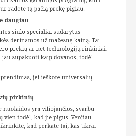
 turi kainos garantijos programą, kuri
tur radote tą pačią prekę pigiau.
te daugiau
ntes siūlo specialiai sudarytus
ekės derinamos už mažesnę kainą. Tai
ero prekių ar net technologijų rinkiniai.
e jau supakuoti kaip dovanos, todėl
.
sprendimas, jei ieškote universalių
vių pirkinių
r nuolaidos yra viliojančios, svarbu
ų vien todėl, kad jie pigūs. Verčiau
ikrinkite, kad perkate tai, kas tikrai