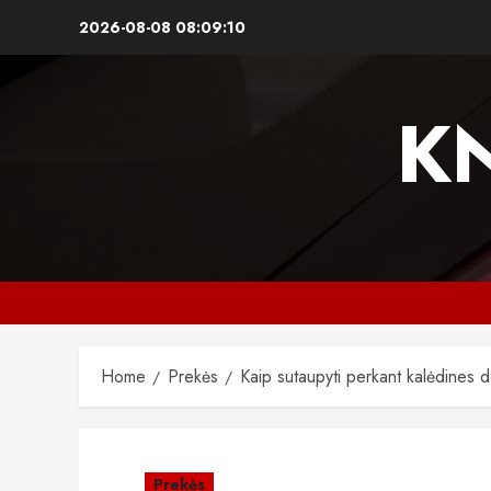
Skip
2026-08-08
08:09:11
to
content
K
Home
Prekės
Kaip sutaupyti perkant kalėdines 
Prekės